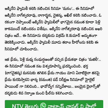
అక్కినేని ఫ్యామిలీ కలిసి నటించిన సినిమా ‘మనం’.. ఈ సినిమాలో
అక్కినేని నాగేశ్వ‌ర‌రావు, నాగార్జున‌, చైత‌న్య‌, అఖిల్ క‌లిసి న‌టించారు. ఓ
ర‌కంగా చెప్పాలంటే అక్కినేని ఫ్యామిలీలో భాగ‌మైన స‌మంత కూడా పెళ్లి
కాకముందే న‌టించ‌డం విశేషం. అక్కినేని నాగేశ్వ‌ర‌రావు న‌టించిన అఖ‌రి
చిత్రం ఇదే.. ఈ సినిమాను ద‌ర్శ‌కుడు విక్ర‌మ్ కె.కుమార్ అద్భుతంగా
తెర‌కెక్కించాడు. అక్కినేని ఫ్యామిలీ మూడు తరాల హీరోలను కలిపి ఈ
సినిమాలో చూపించాడు.
ఇక ప్రేమ, పెళ్లి మధ్య సంఘర్షణలతో వచ్చిన ప్రేమకథా చిత్రం ‘మజిలీ’..
ఈ సినిమాలో సమంత నట విశ్వరూపాన్ని ప్రదర్శించింది. భర్త
(నాగచైతన్య) మనసుకు తగిలిన ప్రేమ గాయం మాని ఏనాటికైనా తనపై
ప్రేమ కురిపిస్తాడని భార్య (సమంత) పడే నిరీక్షణ సినిమాలో హైలైట్
పాయింట్ గా నిలిచింది.. భావోద్వేగ సన్నివేశాలు.. బలమైన డైలాగ్స్‌తో
దర్శకుడు శివ నిర్వాణ మంచి ఫీల్‌ను కలిగించాడు.
NTV తెలుగు
వాట్సాప్ ఛానల్ ని ఫాలో