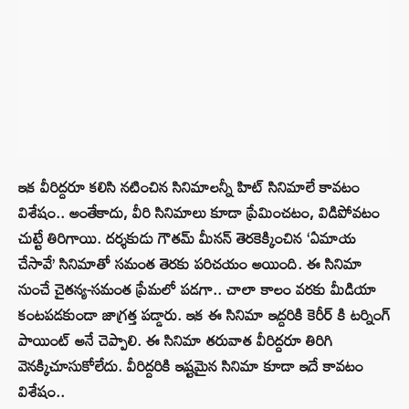
ఇక వీరిద్దరూ కలిసి నటించిన సినిమాలన్నీ హిట్ సినిమాలే కావటం
విశేషం.. అంతేకాదు, వీరి సినిమాలు కూడా ప్రేమించటం, విడిపోవటం
చుట్టే తిరిగాయి. దర్శకుడు గౌతమ్ మీనన్ తెరకెక్కించిన ‘ఏమాయ
చేసావే’ సినిమాతో సమంత తెరకు పరిచయం అయింది. ఈ సినిమా
నుంచే చైతన్య-సమంత ప్రేమలో పడగా.. చాలా కాలం వరకు మీడియా
కంటపడకుండా జాగ్రత్త పడ్డారు. ఇక ఈ సినిమా ఇద్దరికి కెరీర్ కి టర్నింగ్
పాయింట్ అనే చెప్పాలి. ఈ సినిమా తరువాత వీరిద్దరూ తిరిగి
వెనక్కిచూసుకోలేదు. వీరిద్దరికి ఇష్టమైన సినిమా కూడా ఇదే కావటం
విశేషం..