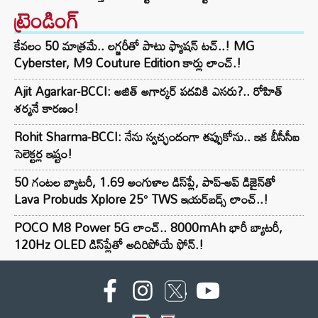
ట్రెండింగ్‌
కేవలం 50 మాత్రమే.. లగ్జరీతో పాటు ఫ్యాషన్ టచ్..! MG
Cyberster, M9 Couture Edition కార్లు లాంచ్.!
Ajit Agarkar-BCCI: అజిత్ అగార్కర్ పదవికి ఎసరు?.. రోహిత్
శర్మనే కారణం!
Rohit Sharma-BCCI: నేను స్వచ్ఛందంగా తప్పుకోను.. ఇక బీసీసీఐ
సెలెక్టర్ల ఇష్టం!
50 గంటల బ్యాటరీ, 1.69 అంగుళాల డిస్‌ప్లే, పాప్-అప్ డిజైన్‌తో
Lava Probuds Xplore 25° TWS ఇయర్‌బడ్స్ లాంచ్..!
POCO M8 Power 5G లాంచ్.. 8000mAh భారీ బ్యాటరీ,
120Hz OLED డిస్‌ప్లేతో అదిరిపోయే ఫోన్.!