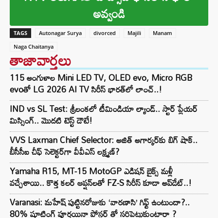
అవ్వండి
TAGS
Autonagar Surya
divorced
Majili
Manam
Naga Chaitanya
తాజావార్తలు
115 అంగుళాల Mini LED TV, OLED evo, Micro RGB
evoతో LG 2026 AI TV సిరీస్ భారత్‌లో లాంచ్..!
IND vs SL Test: శ్రీలంకలో టీమిండియా ల్యాండ్.. స్టార్ ప్లేయర్
మిస్సింగ్.. మొదటి టెస్ట్ డౌటే!
VVS Laxman Chief Selector: అజిత్ అగార్కర్‌కు బిగ్ షాక్..
బీసీసీఐ చీఫ్ సెలెక్టర్‌గా వీవీఎస్ లక్ష్మణ్?
Yamaha R15, MT-15 MotoGP ఎడిషన్ బైక్స్ మళ్లీ
వచ్చేశాయి.. కొత్త కలర్ ఆప్షన్‌లతో FZ-S సిరీస్ కూడా అప్‌డేట్..!
Varanasi: మహేష్ పుట్టినరోజుకు ‘వారణాసి’ గిఫ్ట్ ఉంటుందా?..
80% షూటింగ్ పూర్తయినా పోస్టర్ తో సరిపెట్టుకుంటారా ?