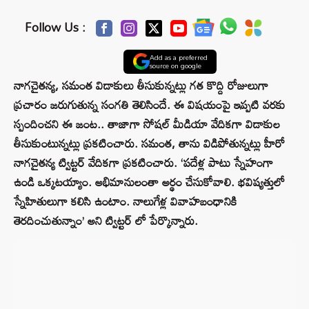
Follow Us :
Add as a preferred
source on google
నాగచైతన్య, సమంత విడాకులు తీసుకున్నట్లు గత కొద్ది రోజులుగా
ప్రచారం జరుగుతున్న సంగతి తెలిసిందే. ఈ విషయంపై ఇప్పటి వరకు
స్పందించని ఈ జంట.. తాజాగా సోషల్ మీడియా వేదికగా విడాకుల
తీసుకుంటున్నట్లు ప్రకటించారు. సమంత, తాను విడిపోతున్నట్లు హీరో
నాగచైతన్య ట్విట్టర్ వేదికగా ప్రకటించారు. ‘పదేళ్ల పాటు స్నేహంగా
ఉండి ఒక్కటయ్యాం. అభిమానులంతా అర్థం చేసుకోవాలి. భవిష్యత్తులో
స్నేహితులుగా కలిసి ఉంటాం. నాలుగేళ్ల వివాహబంధానికి
తెరదించుతున్నాం’ అని ట్విట్టర్ లో పేర్కొన్నారు.