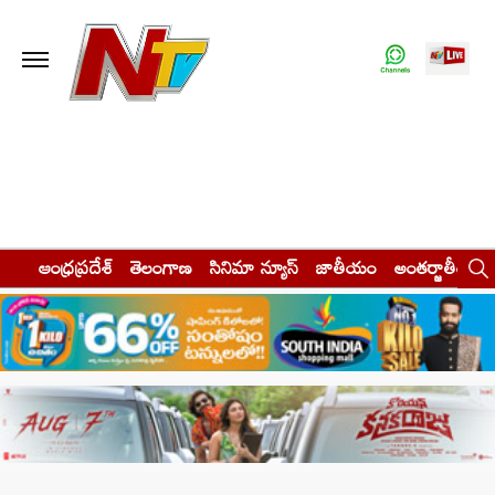
ఆంధ్రప్రదేశ్
తెలంగాణ
సినిమా న్యూస్
జాతీయం
అంతర్జాతీయం