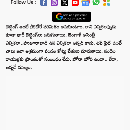
Follow Us :
Add as a preferred
source on google
బెట్టింగ్‌ అంటే క్రికెట్‌కే పరిమితం అనుకుంటాం. కాని ఎన్నికలప్పుడు
కూడా భారీ బెట్టింగ్‌లు జరుగుతాయి. బెంగాళ్‌ అసెంబ్లీ
ఎన్నికలా..హుజూరాబాద్‌ ఉప ఎన్నికలా అన్నది కాదు. టఫ్‌ ఫైట్‌ ఉంటే
చాలు ఇలా అక్రమంగా వందల కోట్లు చేతులు మారుతాయి. పందెం
రాయుళ్లకు ప్రాంతంతో సంబంధం లేదు. హోరా హోరి ఉందా.. లేదా,
అన్నదే ముఖ్యం.