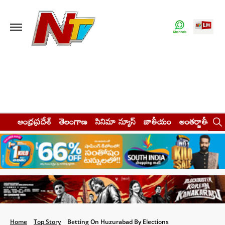
ఆంధ్రప్రదేశ్
తెలంగాణ
సినిమా న్యూస్
జాతీయం
అంతర్జాతీయం
Home
Top Story
Betting On Huzurabad By Elections