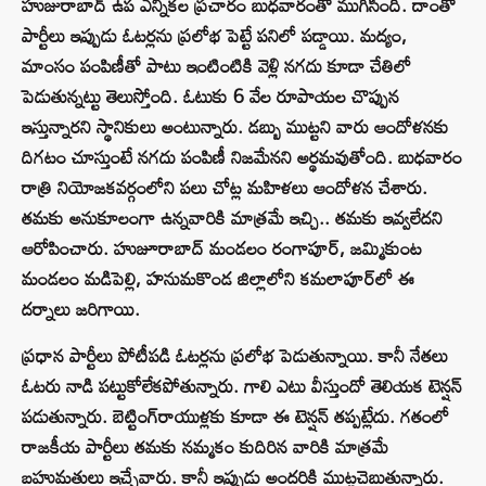
హుజురాబాద్‌ ఉప ఎన్నికల ప్రచారం బుధవారంతో ముగిసింది. దాంతో
పార్టీలు ఇప్పుడు ఓటర్లను ప్రలోభ పెట్టే పనిలో పడ్డాయి. మద్యం,
మాంసం పంపిణీతో పాటు ఇంటింటికి వెళ్లి నగదు కూడా చేతిలో
పెడుతున్నట్టు తెలుస్తోంది. ఓటుకు 6 వేల రూపాయల చొప్పున
ఇస్తున్నారని స్థానికులు అంటున్నారు. డబ్బు ముట్టని వారు ఆందోళనకు
దిగటం చూస్తుంటే నగదు పంపిణీ నిజమేనని అర్థమవుతోంది. బుధవారం
రాత్రి నియోజకవర్గంలోని పలు చోట్ల మహిళలు ఆందోళన చేశారు.
తమకు అనుకూలంగా ఉన్నవారికి మాత్రమే ఇచ్చి.. తమకు ఇవ్వలేదని
ఆరోపించారు. హుజూరాబాద్ మండలం రంగాపూర్, జమ్మికుంట
మండలం మడిపెల్లి, హనుమకొండ జిల్లాలోని కమలాపూర్‌లో ఈ
దర్నాలు జరిగాయి.
ప్రధాన పార్టీలు పోటీపడి ఓటర్లను ప్రలోభ పెడుతున్నాయి. కానీ నేతలు
ఓటరు నాడి పట్టుకోలేకపోతున్నారు. గాలి ఎటు వీస్తుందో తెలియక టెన్షన్‌
పడుతున్నారు. బెట్టింగ్‌రాయుళ్లకు కూడా ఈ టెన్షన్‌ తప్పట్లేదు. గతంలో
రాజకీయ పార్టీలు తమకు నమ్మకం కుదిరిన వారికి మాత్రమే
బహుమతులు ఇచ్చేవారు. కానీ ఇప్పుడు అందరికి ముట్టచెబుతున్నారు.