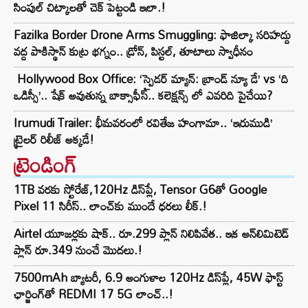
సింపుల్ చిట్కాలతో చెక్ పెట్టండి ఇలా.!
Fazilka Border Drone Arms Smuggling: ఫాజిల్కా సరిహద్దు
వద్ద పాకిస్థాన్ కుట్ర భగ్నం.. డ్రోన్, పిస్టల్, తూటాలు స్వాధీనం
Hollywood Box Office: ‘స్పైడర్ మ్యాన్: బ్రాండ్ న్యూ డే’ vs ‘ది
ఒడిస్సీ’.. షేక్ అవుతున్న బాక్సాఫీస్.. కలెక్షన్స్ లో ఎవరిది పైచేయి?
Irumudi Trailer: భీమవరంలో రవితేజ హంగామా.. ‘ఇరుముడి’
ట్రైలర్ రిలీజ్ అక్కడే!
ట్రెండింగ్‌
1TB వరకు స్టోరేజ్,120Hz డిస్‌ప్లే, Tensor G6తో Google
Pixel 11 సిరీస్.. లాంచ్⁭కు ముందే ధరలు లీక్.!
Airtel యూజర్లకు షాక్.. రూ.299 ప్లాన్ నిలిపివేత.. ఇక అన్‌లిమిటెడ్
ప్లాన్ రూ.349 నుంచే మొదలు.!
7500mAh బ్యాటరీ, 6.9 అంగుళాల 120Hz డిస్‌ప్లే, 45W ఫాస్ట్
ఛార్జింగ్‌తో REDMI 17 5G లాంచ్..!