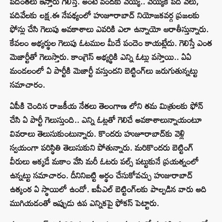
పదింతలు ఇస్తారు గెలిస్తే. అంటే వందకు వెయ్యి.. వెయ్యికి పది వేలు,
పదివేలకు లక్ష.ఈ నేపథ్యంలో హుజూరాబాద్‌ నియోజకవర్గ ప్రజలకు
ఫోన్లు చేసి గెలుపు అవకాశాలు ఎవరికి ఎలా ఉన్నాయో ఆరాతీస్తున్నారు.
కేవలం అభ్యర్థుల గెలుపు ఓటముల మీదే పందెం కాయట్లేదు. గెలిస్తే ఎంత
మెజార్టీతో గెలుస్తారు. కాంగ్రెస్‌ అభ్యర్థికి ఎన్ని ఓట్లు వస్తాయి.. ఏఏ
మండలంలో ఏ పార్టీకి మెజార్టీ వస్తుందని బెట్టింగ్‌లు జరుగుతున్నట్టు
సమాచారం.
ఏపీకి చెందిన రాజకీయ నేతలు తెలంగాణ లోని తమ మిత్రులకు ఫోన్‌
చేసి ఏ పార్టీ గెలుస్తుంది.. ఎన్ని ఓట్లతో గెలిచే అవకాశాలున్నాయంటూ
వివరాలు తెలుసుకుంటున్నారు. కొందరు హుజూరాబాద్‌కు వెళ్లి
స్వయంగా పరిస్థితి తెలుసుకుని పోతున్నారు. మరికొందరు బెట్టింగ్‌
వీరులు అక్కడే మకాం వేసి మరీ ఓటరు పల్స్‌ పట్టుకునే ప్రయత్నంలో
ఉన్నట్టు సమాచారం. దీనినిబట్టి అర్థం చేసుకోవచ్చు హుజురాబాద్‌
ఉత్కంఠ ఏ స్థాయిలో ఉందో. ఐపీఎల్‌ బెట్టింగ్‌లకు పాల్పడిన వారు అది
ముగియడంతో ఇప్పుడు ఉప ఎన్నికపై ఫోకస్‌ పెట్టారు.