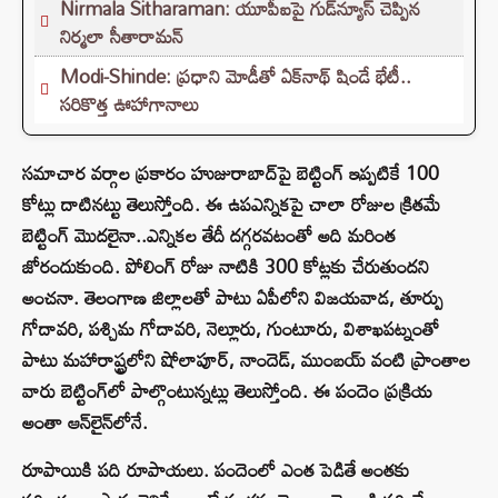
Nirmala Sitharaman: యూపీఐపై గుడ్‌న్యూస్ చెప్పిన
నిర్మలా సీతారామన్
Modi-Shinde: ప్రధాని మోడీతో ఏక్‌నాథ్ షిండే భేటీ..
సరికొత్త ఊహాగానాలు
సమాచార వర్గాల ప్రకారం హుజురాబాద్‌పై బెట్టింగ్‌ ఇప్పటికే 100
కోట్లు దాటినట్టు తెలుస్తోంది. ఈ ఉపఎన్నికపై చాలా రోజుల క్రితమే
బెట్టింగ్‌ మొదలైనా..ఎన్నికల తేదీ దగ్గరవటంతో అది మరింత
జోరందుకుంది. పోలింగ్‌ రోజు నాటికి 300 కోట్లకు చేరుతుందని
అంచనా. తెలంగాణ జిల్లాలతో పాటు ఏపీలోని విజయవాడ, తూర్పు
గోదావరి, పశ్చిమ గోదావరి, నెల్లూరు, గుంటూరు, విశాఖపట్నంతో
పాటు మహారాష్ట్రలోని షోలాపూర్, నాందెడ్, ముంబయ్‌ వంటి ప్రాంతాల
వారు బెట్టింగ్‌లో పాల్గొంటున్నట్లు తెలుస్తోంది. ఈ పందెం ప్రక్రియ
అంతా ఆన్‌లైన్‌లోనే.
రూపాయికి పది రూపాయలు. పందెంలో ఎంత పెడితే అంతకు