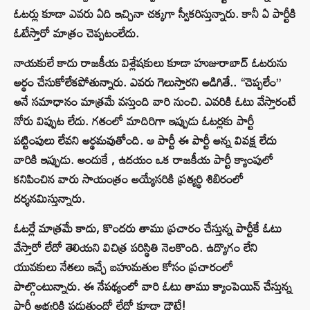
ఓటర్లు కూడా ఎవరు ఏది ఇచ్చినా చక్కగా స్వీకరిస్తున్నారు. కానీ ఏ పార్టీకి
ఓటేస్తారో మాత్రం చెప్పటంలేదు.
నాయకులే కాదు రాజకీయ విశ్లేషకులు కూడా హుజురాబాద్‌ ఓటరును
అర్థం చేసుకోలేకపోతున్నారు. ఎవరు గెలుస్తారని అడిగితే.. “చెప్పలేం”
అనే సమాధానం మాత్రమే వస్తుంది వారి నుంచి. ఎవరికి ఓటు వేస్తారంటే
నోరు విప్పుట లేదు. గతంలో మాదిరిగా ఇప్పుడు ఓటర్లకు పార్టీ
పట్టింపులు లేవని అర్థమవుతోంది. ఆ పార్టీ ఈ పార్టీ అన్న వివక్ష లేదు
వారికి ఇప్పుడు. అందుకే , ఉదయం ఒక రాజకీయ పార్టీ క్యాంపులో
కనిపించిన వారు సాయంత్రం అయ్యేసరికి ప్రత్యర్థి శిబిరంలో
దర్శనమిస్తున్నారు.
ఓటర్లే మాత్రమే కాదు, కొందరు తాము ప్రచారం చేస్తున్న పార్టీకే ఓటు
వేస్తారో లేదో తెలియని విచిత్ర పరిస్థితి నెలకొంది. ఉద్యొగం లేని
యువకులు నేతలు ఇచ్చే బహుమతుల కోసం ప్రచారంలో
పాల్గొంటున్నారు. ఈ నేపథ్యంలో వారి ఓటు తాము క్యాంపెయిన్‌ చేస్తున్న
పార్టీ అభ్యర్థికి పడుతుందో లేదో కూడా డౌటే!