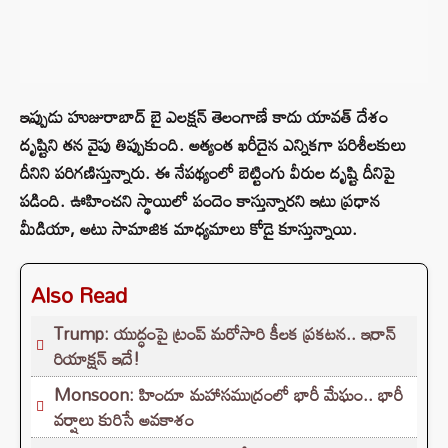
ఇప్పుడు హుజురాబాద్‌ బై ఎలక్షన్‌ తెలంగాణే కాదు యావత్‌ దేశం
దృష్టిని తన వైపు తిప్పుకుంది. అత్యంత ఖరీదైన ఎన్నికగా పరిశీలకులు
దీనిని పరిగణిస్తున్నారు. ఈ నేపథ్యంలో బెట్టింగు వీరుల దృష్టి దీనిపై
పడింది. ఊహించని స్థాయిలో పందెం కాస్తున్నారని ఇటు ప్రధాన
మీడియా, అటు సామాజిక మాధ్యమాలు కోడై కూస్తున్నాయి.
Also Read
Trump: యుద్ధంపై ట్రంప్ మరోసారి కీలక ప్రకటన.. ఇరాన్‌
రియాక్షన్ ఇదే!
Monsoon: హిందూ మహాసముద్రంలో భారీ మేఘం.. భారీ
వర్షాలు కురిసే అవకాశం