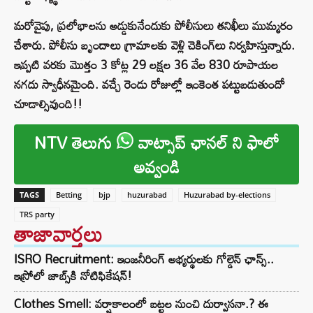
మరోవైపు, ప్రలోభాలను అడ్డుకునేందుకు పోలీసులు తనిఖీలు ముమ్మరం
చేశారు. పోలీసు బృందాలు గ్రామాలకు వెళ్లి చెకింగ్‌లు నిర్వహిస్తున్నారు.
ఇప్పటి వరకు మొత్తం 3 కోట్ల 29 లక్షల 36 వేల 830 రూపాయల
నగదు స్వాధీనమైంది. వచ్చే రెండు రోజుల్లో ఇంకెంత పట్టుబడుతుందో
చూడాల్సివుంది!!
NTV తెలుగు
వాట్సాప్ ఛానల్ ని ఫాలో
అవ్వండి
TAGS
Betting
bjp
huzurabad
Huzurabad by-elections
TRS party
తాజావార్తలు
ISRO Recruitment: ఇంజనీరింగ్‌ అభ్యర్థులకు గోల్డెన్‌ ఛాన్స్..
ఇస్రోలో జాబ్స్‌కి నోటిఫికేషన్!
Clothes Smell: వర్షాకాలంలో బట్టల నుంచి దుర్వాసనా.? ఈ