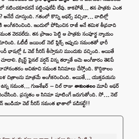
‌టించ‌కూడ‌ద‌నే పట్టింపులేవీ లేవు. కాక‌పోతే… త‌న పాత్ర‌కు ఎంత
అనేదే చూస్తుంది. గ‌తంలో కొన్ని ఆఫ‌ర్స్ వ‌చ్చినా… వాటిల్లో
ికి అంగీక‌రించింది. ఇందులో పోషించిన రాజీ అనే తమిళ తీవ్ర‌వాది
స‌మంత వెర‌వ‌లేదు. త‌న ప్రాణం పెట్టి ఆ పాత్ర‌కు సంపూర్ణ న్యాయం
ారింది. ఓటీటీ జయింట్ నెట్ ఫ్లిక్స్ ఇప్పుడు స‌మంత‌తో భారీ
ీ భాష‌ల్లో ఓ వెబ్ సీరిస్ తీస్తామ‌ని ముందుకు వ‌చ్చింది. అయితే
ూడాలి. స్క్రిప్ట్ ఫైన‌ల్ వ‌ర్ష‌న్ విన్న త‌ర్వాతే ఆమె అంగీకారం తెలిపే
వివాహానంతరం ఆచితూచి స‌మంత సినిమాలు చేస్తోంది. కొద్దికాలం
త‌మిళ చిత్రాల‌ను మాత్ర‌మే అంగీక‌రించింది. అయితే… యుక్త‌వ‌య‌సు
ిక ఉన్న స‌మంత… గుణ‌శేఖర్ – దిల్ రాజు
శాకుంత‌లం
మూవీ ఆఫ‌ర్
చేసింది. ప్ర‌స్తుతం ఆ సినిమా షూటింగే జ‌రుగుతోంది. సో… నెట్
రం… పాన్ ఇండియా వెబ్ సీరిస్ స‌మంత ఖాతాలో ప‌డిన‌ట్టే!!