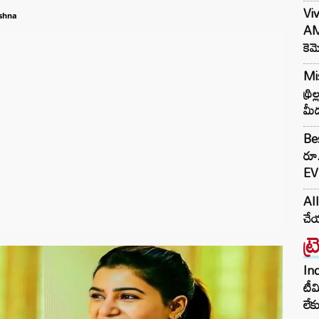
Viv
shna
AM
కెమ
Mis
థ్ర
మీద
Bes
రూ
EV 
AI
చేయ
ట్
Inc
టీమ
లే