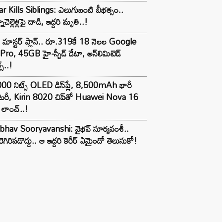
r Kills Siblings: ఎలుగుబంటి బీభత్సం..
ాచెల్లెళ్లపై దాడి, ఇద్దరి మృతి..!
 మాస్టర్ ప్లాన్.. రూ.319కే 18 నెలల Google
Pro, 45GB హై-స్పీడ్ డేటా, అన్⁭లిమిటెడ్
స్..!
00 నిట్స్ OLED డిస్‌ప్లే, 8,500mAh భారీ
ాటరీ, Kirin 8020 చిప్‌తో Huawei Nova 16
లాంచ్..!
ibhav Sooryavanshi: వైభవ్ సూర్యవంశీ..
రెగిరిపడొద్దు.. ఆ ఇద్దరి కెరీర్ ఏమైందో తెలుసుకో!