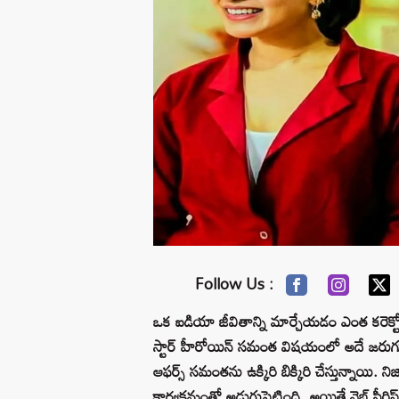
Follow Us :
ఒక ఐడియా జీవితాన్ని మార్చేయ‌డం ఎంత క‌రెక్టో…
స్టార్ హీరోయిన్ స‌మంత విష‌యంలో అదే జ‌రుగుతోం
ఆఫ‌ర్స్ స‌మంత‌ను ఉక్కిరి బిక్కిరి చేస్తున్నాయి
కార్య‌క్ర‌మంతో అడుగుపెట్టింది. అయితే వెబ్ సీర