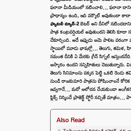
ఫ‌లానా మీడియంలో న‌టించాలి… ఫ‌లానా దానిలో న
ప్రాధాన్యం ఉంది, ఇది వ‌ర్కౌట్ అవుతుందా కాదా? 
ఫ్యామిలీ మ్యాన్-2
బెట‌ర్ అని దీనిలో న‌టించ‌డాన
పాత్ర కంట్ర‌వ‌ర్షియ‌ల్ అవుతుంద‌ని తెలిసి కూడా 
చేకూర్చింది. అదే ఇప్పుడు ఆమె పాలిట వ‌రంగా మ
స్థాయిలో మూడు భాష‌ల్లో… తెలుగు, త‌మిళ‌, హింద
సమంత దీనికి ఏ మేర‌కు గ్రీన్ సిగ్నల్ ఇస్తుంద‌నేది చ
ఆస్కారం ఉంద‌ని స‌న్నిహితులు చెబుతున్నారు. 
తెలుగు సినిమాల‌ను ప‌క్క‌న పెట్టి ఒక‌టి రెండు 
నుండి రాజ‌కుమారి పాత్ర‌ను పోషించాల‌నే కోర
ఇవ్వ‌గానే… మ‌రో ఆలోచ‌న చేయ‌కుండా అంగీక‌రిం
ఫ్లిక్స్ నిర్మించే ప్రాజెక్ట్ స్టోరీ న‌చ్చితే మాత్
Also Read