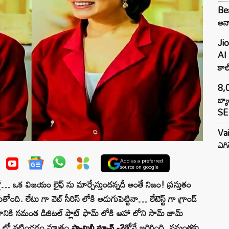
Bea
అన్న
Jio
AI 
కాల్
8,0
బ్య
SE 
Va
ఎగి
Add as a preferred
source on google
 ఒక విజ‌యం లైఫ్ ను మార్చేస్తుంద‌న్న‌దీ అంతే నిజం! ప్ర‌స్తుతం
ది. లేటు గా వెబ్ సీరిస్ లోకి అడుగుపెట్టినా… లేటెస్ట్ గా గ్రాండ్
. నిజానికి స‌మంత డిజిట‌ల్ ప్లాట్ ఫామ్ లోకి ఆహా లోని సామ్ జామ్
ిస్ లో న‌టించ‌డం మాత్రం
ఫ్యామిలీ మ్యాన్ -2
తోనే జ‌రిగింది. స‌మంత‌కు