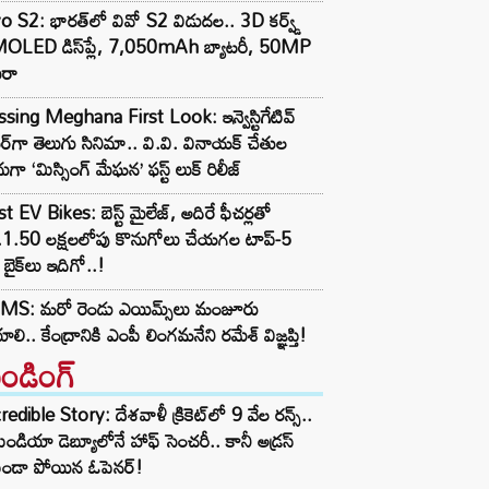
o S2: భారత్‌లో వివో S2 విడుదల.. 3D కర్వ్డ్
OLED డిస్‌ప్లే, 7,050mAh బ్యాటరీ, 50MP
ెరా
sing Meghana First Look: ఇన్వెస్టిగేటివ్
ిల్లర్‌గా తెలుగు సినిమా.. వి.వి. వినాయక్ చేతుల
ుగా ‘మిస్సింగ్ మేఘన’ ఫస్ట్ లుక్ రిలీజ్
t EV Bikes: బెస్ట్ మైలేజ్, అదిరే ఫీచర్లతో
.1.50 లక్షలలోపు కొనుగోలు చేయగల టాప్-5
బైక్‌లు ఇదిగో..!
IMS: మరో రెండు ఎయిమ్స్‌లు మంజూరు
ాలి.. కేంద్రానికి ఎంపీ లింగమనేని రమేశ్ విజ్ఞప్తి!
రెండింగ్‌
redible Story: దేశవాళీ క్రికెట్‌లో 9 వేల రన్స్..
ిండియా డెబ్యూలోనే హాఫ్ సెంచరీ.. కానీ అడ్రస్
కుండా పోయిన ఓపెనర్!