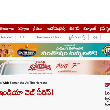
తెలంగాణ
రివ్యూలు
క్రీడలు
ఆటోమొబైల్స్
బిజినెస్‌
టెక్నాలజీ
లైఫ్ స్టై
e Record
OTT
Chairman's Desk
స్టడీ & జాబ్స్
భక్తి
త
es With Samantha As The Heroine
ండియా వెబ్ సీరిస్!
Loc
సిద
దిశ