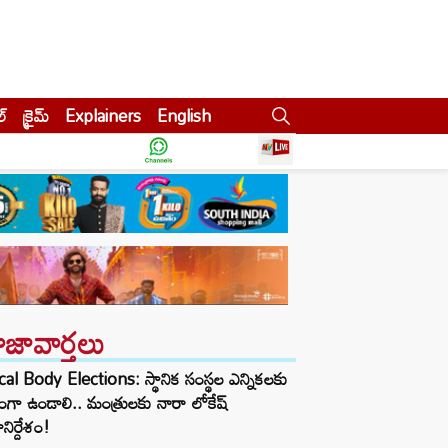
ల్
క్రైమ్
Explainers
English
ాజావార్తలు
al Body Elections: స్థానిక సంస్థల ఎన్నికలకు
్ధంగా ఉండాలి.. మంత్రులకు నారా లోకేష్
ానిర్దేశం!