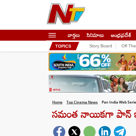
వార్తలు
సినిమాలు
ఆంధ్రప్రదేశ్
Story Board
Off Th
TOPICS
Home
Top Cinema News
Pan India Web Seri
స‌మంత నాయిక‌గా పాన్ ఇ