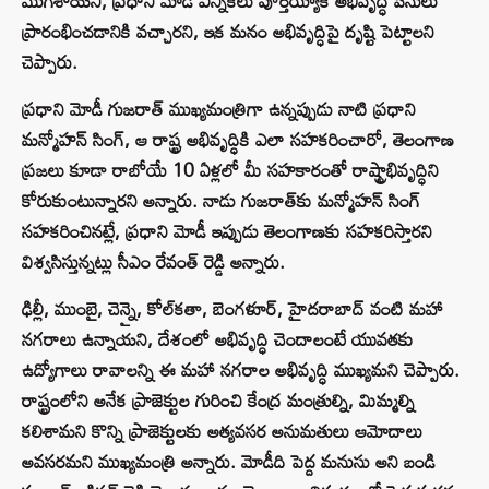
ముగిశాయని, ప్రధాని మోడీ ఎన్నికలు పూర్తయ్యాక అభివృద్ధి పనులు
ప్రారంభించడానికి వచ్చారని, ఇక మనం అభివృద్ధిపై దృష్టి పెట్టాలని
చెప్పారు.
ప్రధాని మోడీ గుజరాత్ ముఖ్యమంత్రిగా ఉన్నప్పుడు నాటి ప్రధాని
మన్మోహన్ సింగ్, ఆ రాష్ట్ర అభివృద్ధికి ఎలా సహకరించారో, తెలంగాణ
ప్రజలు కూడా రాబోయే 10 ఏళ్లలో మీ సహకారంతో రాష్ట్రాభివృద్ధిని
కోరుకుంటున్నారని అన్నారు. నాడు గుజరాత్‌కు మన్మోహన్ సింగ్
సహకరించినట్లే, ప్రధాని మోడీ ఇప్పుడు తెలంగాణకు సహకరిస్తారని
విశ్వసిస్తున్నట్లు సీఎం రేవంత్ రెడ్డి అన్నారు.
ఢిల్లీ, ముంబై, చెన్నై, కోల్‌కతా, బెంగళూర్, హైదరాబాద్ వంటి మహా
నగరాలు ఉన్నాయని, దేశంలో అభివృద్ధి చెందాలంటే యువతకు
ఉద్యోగాలు రావాలన్ని ఈ మహా నగరాల అభివృద్ధి ముఖ్యమని చెప్పారు.
రాష్ట్రంలోని అనేక ప్రాజెక్టుల గురించి కేంద్ర మంత్రుల్ని, మిమ్మల్ని
కలిశామని కొన్ని ప్రాజెక్టులకు అత్యవసర అనుమతులు ఆమోదాలు
అవసరమని ముఖ్యమంత్రి అన్నారు. మోడీది పెద్ద మనుసు అని బండి