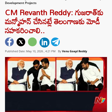
Development Projects
CM Revanth Reddy: గుజరాత్‌కు
మన్మోహన్ చేసినట్లే తెలంగాణకు మోడీ
సహకరించాలి..
Published Date :May 10, 2026 ,
4:21 PM
By
Venu Goapl Reddy