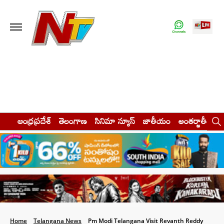
ఆంధ్రప్రదేశ్
తెలంగాణ
సినిమా న్యూస్
జాతీయం
అంతర్జాతీయం
Home
Telangana News
Pm Modi Telangana Visit Revanth Reddy