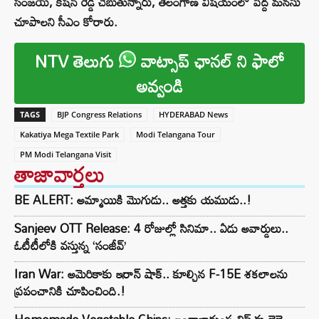
సంజయ్, కిషన్ రెడ్డి చెబుతున్నారు, తెలంగాణ విషయంలో పెద్ద మనసు
చూపాలని సీఎం కోరారు.
NTV తెలుగు
వాట్సాప్ ఛానల్ ని ఫాలో
అవ్వండి
TAGS
BJP Congress Relations
HYDERABAD News
Kakatiya Mega Textile Park
Modi Telangana Tour
PM Modi Telangana Visit
తాజావార్తలు
BE ALERT: అమ్మాయికి మొగుడు.. అత్తకు యముడు..!
Sanjeev OTT Release: 4 రోజుల్లో సినిమా.. ఏడు అవార్డులు..
ఓటీటీలోకి వస్తున్న ‘సంజీవ్’
Iran War: అమెరికాకు ఇరాన్ షాక్.. కూల్చిన F-15E శకలాలను
ప్రపంచానికి చూపించింది.!