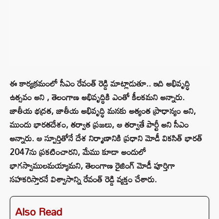
ఈ కార్యక్రమంలో సీఎం రేవంత్ రెడ్డి మాట్లాడుతూ.. ఇది అభివృద్ధి
ఉత్సవం అని , తెలంగాణ అభివృద్ధికి ఎంతో కీలకమని అన్నారు.
జాతీయ భద్రత, జాతీయ అభివృద్ధి మనకు అత్యంత ప్రాధాన్యం అని,
ముందు భారతదేశం, తర్వాత ప్రజలు, ఆ తర్వాతే పార్టీ అని సీఎం
అన్నారు. ఆ స్పూర్తితోనే దేశ నిర్మాణానికి ప్రధాని మోడీ వికసిత్ భారత్
2047ను ప్రకటించారని, మేము కూడా అందులో
భాగస్వాములమయ్యామని, తెలంగాణ రైజింగ్‌ మోడీ పూర్తిగా
సహకరిస్తారనే విశ్వాసాన్ని రేవంత్ రెడ్డి వ్యక్తం చేశారు.
Also Read