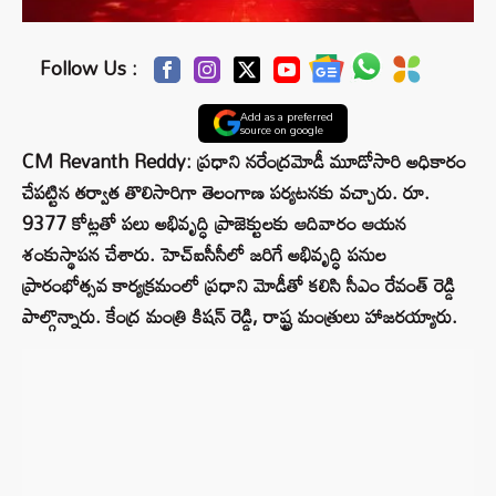
Follow Us :
Add as a preferred
source on google
CM Revanth Reddy: ప్రధాని నరేంద్రమోడీ మూడోసారి అధికారం
చేపట్టిన తర్వాత తొలిసారిగా తెలంగాణ పర్యటనకు వచ్చారు. రూ.
9377 కోట్లతో పలు అభివృద్ధి ప్రాజెక్టులకు ఆదివారం ఆయన
శంకుస్థాపన చేశారు. హెచ్ఐసీసీలో జరిగే అభివృద్ధి పనుల
ప్రారంభోత్సవ కార్యక్రమంలో ప్రధాని మోడీతో కలిసి సీఎం రేవంత్ రెడ్డి
పాల్గొన్నారు. కేంద్ర మంత్రి కిషన్ రెడ్డి, రాష్ట్ర మంత్రులు హాజరయ్యారు.