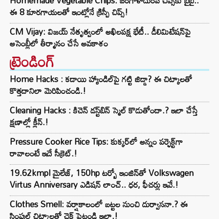
Homemade Vegetable Chips: బంగాళాదుంప చిప్స్‌కు బైబై..
ఈ 8 కూరగాయలతో ఇంట్లోనే క్రిస్పీ చిప్స్!
CM Vijay: విజయ్ నేతృత్వంలో అఖిలపక్ష భేటీ.. డీలిమిటేషన్‌పై
అసెంబ్లీలో తీర్మానం చేసే అవకాశం
ట్రెండింగ్‌
Home Hacks : కడాయి హ్యాండిల్‌పై గట్టి జిడ్డా? ఈ చిట్కాలతో
కొత్తదానిలా మెరిపించండి.!
Cleaning Hacks : కిచెన్ డస్ట్‌బిన్ స్మెల్ కొడుతోందా.? ఇలా చేస్తే
క్షణాల్లో క్లీన్.!
Pressure Cooker Rice Tips: కుక్కర్‌లో అన్నం పర్ఫెక్ట్‌గా
రావాలంటే ఇదే సీక్రెట్.!
19.62kmpl మైలేజ్, 150hp టర్బో ఇంజిన్‌తో Volkswagen
Virtus Anniversary ఎడిషన్ లాంచ్.. ధర, ఫీచర్లు ఇవే.!
Clothes Smell: వర్షాకాలంలో బట్టల నుంచి దుర్వాసనా.? ఈ
సింపుల్ చిట్కాలతో చెక్ పెట్టండి ఇలా.!