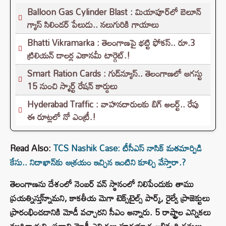
Balloon Gas Cylinder Blast : మియాపూర్‌లో బెలూన్
గ్యాస్ సిలిండర్ పేలుడు.. నలుగురికి గాయాలు
Bhatti Vikramarka : తెలంగాణపై భట్టి ఫోకస్.. రూ.3
ట్రిలియన్‌ డాలర్ల ఎకానమీ టార్గెట్.!
Smart Ration Cards : గుడ్‌న్యూస్‌.. తెలంగాణలో ఆగస్టు
15 నుంచి స్మార్ట్‌ రేషన్‌ కార్డులు
Hyderabad Traffic : వాహనదారులకు బిగ్ అలర్ట్.. రేపు
ఈ రూట్లలో నో ఎంట్రీ.!
Read Also:
TCS Nashik Case: టీసీఎస్ నాసిక్ మతమార్పిడి
కేసు.. నిదాఖాన్‌కు ఆశ్రయం ఇచ్చిన ఇంటిని కూల్చి వేస్తారా.?
తెలంగాణను దేశంలో నెంబర్ వన్ స్థానంలో నిలిపేందుకు తాము
ప్రయత్నిస్తు్న్నామని, కాకతీయ మెగా టెక్స్‌టైల్స్ పార్క్, రైల్వే ప్రాజెక్టులు
ప్రారంభించడానికి మోడీ వచ్చారని సీఎం అన్నారు. 5 రాష్ట్రాల ఎన్నికలు