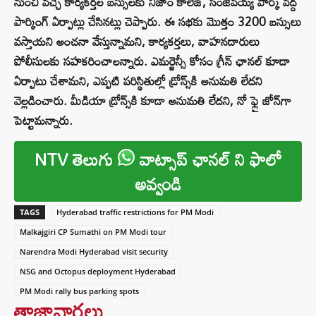
నుంచి వచ్చే కార్యకర్తల బస్సులకు నిజాం కాలేజ్, సంజీవయ్య పార్క్ వద్ద
పార్కింగ్ ఏర్పాట్లు చేసినట్లు చెప్పారు. ఈ సభకు మొత్తం 3200 బస్సులు
వస్తాయని అంచనా వేస్తున్నామని, కార్యకర్తలు, వాహనదారులు
పోలీసులకు సహకరించాలన్నారు. ఎమర్జెన్సీ కోసం గ్రీన్ ఛానల్ కూడా
ఏర్పాటు చేశామని, ఎప్పటి పరిస్థితుల్లో డ్రోన్స్‌కి అనుమతి లేదని
వెల్లడించారు. మీడియా డ్రోన్స్‌కి కూడా అనుమతి లేదని, నో ఫ్లై జోన్‌గా
పెట్టామన్నారు.
NTV తెలుగు
వాట్సాప్ ఛానల్ ని ఫాలో
అవ్వండి
TAGS
Hyderabad traffic restrictions for PM Modi
Malkajgiri CP Sumathi on PM Modi tour
Narendra Modi Hyderabad visit security
NSG and Octopus deployment Hyderabad
PM Modi rally bus parking spots
తాజావార్తలు