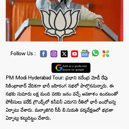
Follow Us :
Add as a preferred
source on google
PM Modi Hyderabad Tour: ప్రధాని నరేంద్ర మోడీ రేపు
సికింద్రాబాద్ వేదికగా భారీ బహిరంగ సభలో పాల్గొననున్నారు. ఈ
సభకు సుమారు లక్ష మంది వరకు జనం వచ్చే అవకాశం ఉండటంతో
పోలీసులు పరేడ్ గ్రౌండ్స్‌లో కనీవినీ ఎరుగని రీతిలో భారీ బందోబస్తు
ఏర్పాటు చేశారు. మల్కాజిగిరి సీపీ బి.సుమతి పర్యవేక్షణలో భద్రతా
ఏర్పాట్లు కట్టుదిట్టం చేశారు.