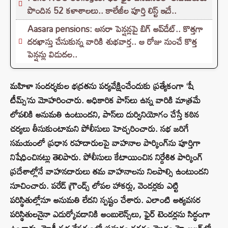
పొందిన 52 కళాశాలలు.. కాలేజీల పూర్తి లిస్ట్ ఇదే..
Aasara pensions: ఆసరా పెన్షన్లపై బిగ్ అప్‌డేట్.. కొత్తగా
దరఖాస్తు చేసుకున్న వారికి శుభవార్త.. ఆ రోజు నుంచే కొత్త
పెన్షన్లు విడుదల..
మహిళా సందర్శకుల భద్రతను పర్యవేక్షించేందుకు ప్రత్యేకంగా ‘షీ
టీమ్స్’ను మోహరించారు. అధికారిక పాస్‌లు ఉన్న వారికి మాత్రమే
లోపలికి అనుమతి ఉంటుందని, పాస్‌లు దుర్వినియోగం చేస్తే కఠిన
చర్యలు తీసుకుంటామని పోలీసులు హెచ్చరించారు. సభ జరిగే
సమయంలో ప్రధాన రహదారులపై వాహనాల పార్కింగ్‌ను పూర్తిగా
నిషేధించినట్లు తెలిపారు. పోలీసులు కేటాయించిన నిర్దేశిత పార్కింగ్
ప్రదేశాల్లోనే వాహనదారులు తమ వాహనాలను నిలపాల్సి ఉంటుందని
సూచించారు. పరేడ్ గ్రౌండ్స్ లోపల హాకర్లు, వెండర్లకు ఎట్టి
పరిస్థితుల్లోనూ అనుమతి లేదని స్పష్టం చేశారు. ఎలాంటి అత్యవసర
పరిస్థితులనైనా ఎదుర్కోవడానికి అంబులెన్స్‌లు, ఫైర్ టెండర్లను సిద్ధంగా