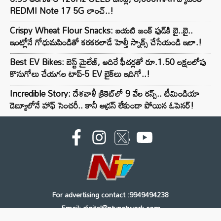
REDMI Note 17 5G లాంచ్..!
Crispy Wheat Flour Snacks: బయటి జంక్ ఫుడ్‌కి బై..బై..
ఇంట్లోనే గోధుమపిండితో కరకరలాడే హెల్తీ స్నాక్స్ చేసేయండి ఇలా.!
Best EV Bikes: బెస్ట్ మైలేజ్, అదిరే ఫీచర్లతో రూ.1.50 లక్షలలోపు
కొనుగోలు చేయగల టాప్-5 EV బైక్‌లు ఇదిగో..!
Incredible Story: దేశవాళీ క్రికెట్‌లో 9 వేల రన్స్.. టీమిండియా
డెబ్యూలోనే హాఫ్ సెంచరీ.. కానీ అడ్రస్ లేకుండా పోయిన ఓపెనర్!
For advertising contact :9949494238
Email: digital@ntvnetwork.com