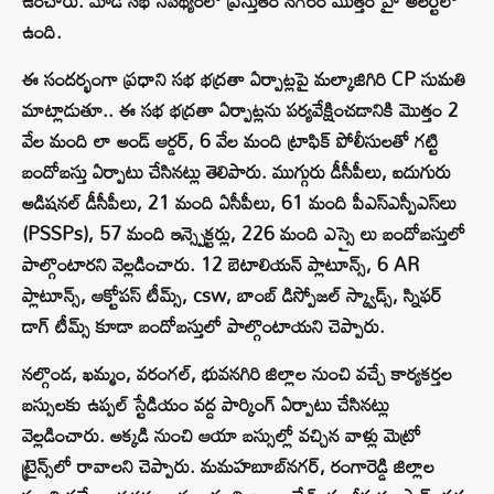
ఉంచారు. మోడీ సభ నేపథ్యంలో ప్రస్తుతం నగరం మొత్తం హై అలర్ట్‌లో
ఉంది.
ఈ సందర్భంగా ప్రధాని సభ భద్రతా ఏర్పాట్లపై మల్కాజిగిరి CP సుమతి
మాట్లాడుతూ.. ఈ సభ భద్రతా ఏర్పాట్లను పర్యవేక్షించడానికి మొత్తం 2
వేల మంది లా అండ్ ఆర్డర్, 6 వేల మంది ట్రాఫిక్ పోలీసులతో గట్టి
బందోబస్తు ఏర్పాటు చేసినట్లు తెలిపారు. ముగ్గురు డీసీపీలు, ఐదుగురు
అడిషనల్ డీసీపీలు, 21 మంది ఏసీపీలు, 61 మంది పీఎస్‌ఎస్పీఎస్‌లు
(PSSPs), 57 మంది ఇన్స్పెక్టర్లు, 226 మంది ఎస్సై లు బందోబస్తు‌లో
పాల్గొంటారని వెల్లడించారు. 12 బెటాలియన్ ప్లాటూన్స్, 6 AR
ప్లాటూన్స్, ఆక్టోపస్ టీమ్స్, csw, బాంబ్ డిస్పోజల్ స్క్వాడ్స్, స్నిఫర్
డాగ్ టీమ్స్ కూడా బందోబస్తులో పాల్గొంటాయని చెప్పారు.
నల్గొండ, ఖమ్మం, వరంగల్, భువనగిరి జిల్లాల నుంచి వచ్చే కార్యకర్తల
బస్సులకు ఉప్పల్ స్టేడియం వద్ద పార్కింగ్ ఏర్పాటు చేసినట్లు
వెల్లడించారు. అక్కడి నుంచి ఆయా బస్సుల్లో వచ్చిన వాళ్లు మెట్రో
ట్రైన్స్‌లో రావాలని చెప్పారు. మమహబూబ్‌నగర్, రంగారెడ్డి జిల్లాల