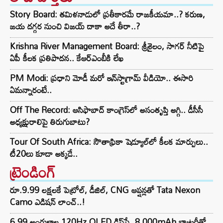
Story Board: తమిళనాడులో ప్రతీకారమే రాజకీయమా..? కరుణ,
జయ దగ్గర నుంచి విజయ్ దాకా అదే తీరా..?
Krishna River Management Board: శ్రీశైలం, సాగర్ నీటిపై
ఏపీ కీలక ప్రతిపాదన.. కేఆర్ఎంబీకి లేఖ
PM Modi: ప్రధాని మోడీ మరో ఇన్‌స్టాగ్రామ్ వీడియో.. ఈసారి
ఏమన్నారంటే..
Off The Record: ఆసిఫాబాద్ కాంగ్రెస్‌లో అసంతృప్తి అగ్గి.. డీసీసీ
అధ్యక్షురాలిపై తిరుగుబాటు?
Tour Of South Africa: సౌతాఫ్రికా షెడ్యూల్‌లో కీలక మార్పులు..
టీ20లు కూడా అక్కడే..
ట్రెండింగ్‌
రూ.9.99 లక్షలకే పెట్రోల్, డీజిల్, CNG ఆప్షన్లతో Tata Nexon
Camo ఎడిషన్ లాంచ్..!
6.99 అంగుళాల 120Hz OLED డిస్‌ప్లే, 8,000mAh బ్యాటరీతో