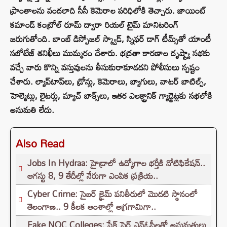
ప్రాంతాలను వందలాది సీసీ కెమెరాల పరిధిలోకి తెచ్చారు. జాయింట్
కమాండ్ కంట్రోల్ రూమ్ ద్వారా రియల్ టైమ్ మానిటరింగ్
జరుగుతోంది. బాంబ్ డిస్పోజల్ స్క్వాడ్, స్నిఫర్ డాగ్ టీమ్స్‌తో యాంటీ
సబోటేజ్ తనిఖీలు ముమ్మరం చేశారు. భద్రతా కారణాల దృష్ట్యా సభకు
వచ్చే వారు కొన్ని వస్తువులను తీసుకురాకూడదని పోలీసులు స్పష్టం
చేశారు. ల్యాప్‌టాప్‌లు, డ్రోన్లు, కెమెరాలు, బ్యాగులు, వాటర్ బాటిల్స్,
హెల్మెట్లు, లైటర్లు, మ్యాచ్ బాక్స్‌లు, ఇతర ఎలక్ట్రానిక్ గ్యాడ్జెట్లకు సభలోకి
అనుమతి లేదు.
Also Read
Jobs In Hydraa: హైడ్రాలో ఉద్యోగాల భర్తీకి నోటిఫికేషన్..
ఆగస్టు 8, 9 తేదీల్లో నేరుగా ఎంపిక ప్రక్రియ..
Cyber Crime: సైబర్ క్రైమ్ పనితీరులో మొదటి స్థానంలో
తెలంగాణ.. 9 కీలక అంశాల్లో అగ్రగామిగా..
Fake NOC Colleges: ఫేక్ ఫైర్ ఎన్ఓసీలతో అనుమతులు