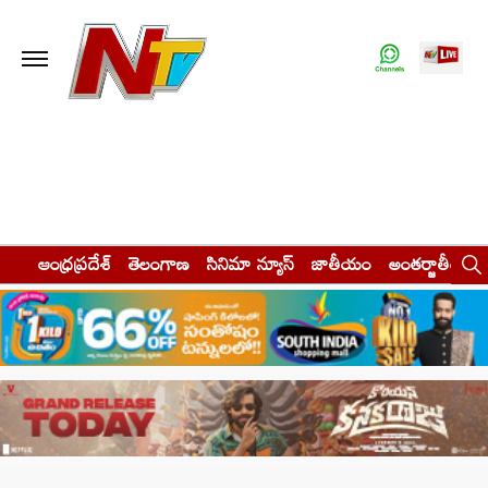
ఆంధ్రప్రదేశ్
తెలంగాణ
సినిమా న్యూస్
జాతీయం
అంతర్జాతీయం