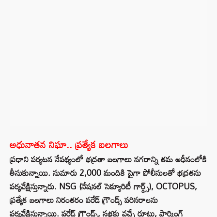
అధునాతన నిఘా.. ప్రత్యేక బలగాలు
ప్రధాని పర్యటన నేపథ్యంలో భద్రతా బలగాలు నగరాన్ని తమ అధీనంలోకి
తీసుకున్నాయి. సుమారు 2,000 మందికి పైగా పోలీసులతో భద్రతను
పర్యవేక్షిస్తున్నారు. NSG (నేషనల్ సెక్యూరిటీ గార్డ్స్), OCTOPUS,
ప్రత్యేక బలగాలు నిరంతరం పరేడ్ గ్రౌండ్స్ పరిసరాలను
పర్యవేక్షిస్తున్నాయి. పరేడ్ గ్రౌండ్స్, సభకు వచ్చే రూట్లు, పార్కింగ్