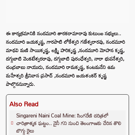
ఈ కార్యక్రమానికి నందమూరి తారకరామారావు కుటుంబ సభ్యులు..
నందమూరి జయకృష్ణ, గారపాటి లోకేశ్వరి గణేశ్వరారవు, నందమూరి
మాధవి మణి సాయికృష్ణ, లక్ష్మి హరికృష్ణ ,నందమూరి మోహన కృష్ణ,
దగ్గుబాటి వెంకటేశ్వరరావు, దగ్గుబాటి పురంధేశ్వరి, నారా భువనేశ్వరి,
చంద్రబాబు నాయుడు, నందమూరి రామకృష్ణ, కంటమనేని ఉమ
మహేశ్వరి శ్రీనివాస ప్రసాద్ ,నందమూరి జయశంకర్ కృష్ణ
పాల్గొన‌నున్నారు.
Also Read
Singareni Naini Coal Mine: సింగరేణి చరిత్రలో
చారిత్రాత్మక ఘట్టం.. నైనీ గని నుంచి తెలంగాణకు చేరిన తొలి
బొగ్గు రైలు