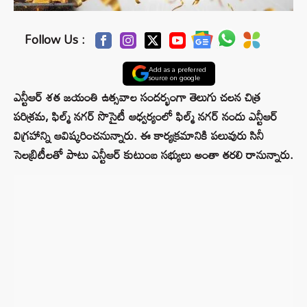
Follow Us :
Add as a preferred
source on google
ఎన్టీఆర్ శత జయంతి ఉత్సవాల సందర్భంగా తెలుగు చలన చిత్ర
పరిశ్రమ, ఫిల్మ్ నగర్ సొసైటీ ఆధ్వర్యంలో ఫిల్మ్ నగర్ నందు ఎన్టీఆర్
విగ్రహాన్ని ఆవిష్కరించనున్నారు. ఈ కార్యక్రమానికి పలువురు సినీ
సెలబ్రిటీలతో పాటు ఎన్టీఆర్ కుటుంబ సభ్యులు అంతా తరలి రానున్నారు.