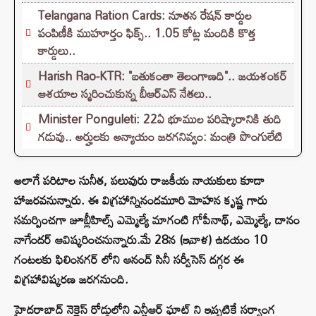
Telangana Ration Cards: నూతన రేషన్ కార్డుల
పంపిణీకి ముహూర్తం ఫిక్స్‌.. 1.05 కోట్ల మందికి కొత్త
కార్డులు..
Harish Rao-KTR: "బతుకంతా తెలంగాణది".. జయశంకర్
ఆశయాల స్మరించుకున్న బీఆర్ఎస్ నేతలు..
Minister Ponguleti: 22ఏ భూముల పరిష్కారానికి తుది
గడువు.. అర్హులకు అన్యాయం జరగనివ్వం: మంత్రి పొంగులేటి
అలాగే పరిటాల సునీత, పలువురు రాజకీయ నాయకులు కూడా
హాజరవనున్నారు. ఈ విగ్రహాన్నినందమూరి మోహన కృష్ణ గారు
సమర్పించగా జూబ్లీహిల్స్ ఎమ్మెల్యే మాగంటి గోపీనాథ్, ఎమ్మెల్యే, దానం
నాగేందర్ ఆవిష్కరించనున్నారు.మే 28న (ఇవాళ) ఉదయం 10
గంటలకు ఫిలింనగర్ లోని ఆనంద్ సినీ సర్వీసెస్ దగ్గర ఈ
విగ్రహావిష్కరణ జరగనుంది.
హైదరాబాద్ నెక్లెస్ రోడ్డులోని ఎన్టీఆర్ ఘాట్ ని ఇప్పటికే సర్వాంగ