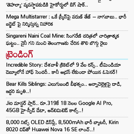
‘తెహల్కా’ వ్యవస్థాపకుడికి హైకోర్టులో బిగ్ షాక్..
Mega Multistarrer : ఒకే స్క్రీన్‌పై వరుణ్ తేజ్ – నాగబాబు.. భారీ
బడ్జెట్ పై నిర్మిస్తున్న నిహారిక
Singareni Naini Coal Mine: సింగరేణి చరిత్రలో చారిత్రాత్మక
ఘట్టం.. నైనీ గని నుంచి తెలంగాణకు చేరిన తొలి బొగ్గు రైలు
ట్రెండింగ్‌
Incredible Story: దేశవాళీ క్రికెట్‌లో 9 వేల రన్స్.. టీమిండియా
డెబ్యూలోనే హాఫ్ సెంచరీ.. కానీ అడ్రస్ లేకుండా పోయిన ఓపెనర్!
Bear Kills Siblings: ఎలుగుబంటి బీభత్సం.. అన్నాచెల్లెళ్లపై దాడి,
ఇద్దరి మృతి..!
Jio మాస్టర్ ప్లాన్.. రూ.319కే 18 నెలల Google AI Pro,
45GB హై-స్పీడ్ డేటా, అన్⁭లిమిటెడ్ కాల్స్..!
8,000 నిట్స్ OLED డిస్‌ప్లే, 8,500mAh భారీ బ్యాటరీ, Kirin
8020 చిప్‌తో Huawei Nova 16 SE లాంచ్..!