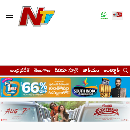
ఆంధ్రప్రదేశ్
తెలంగాణ
సినిమా న్యూస్
జాతీయం
అంతర్జాతీయం