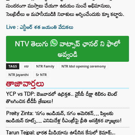
సుందరంగా ముస్తాబు చేయగా ఉదయం నుంచే అభిమానులు,
సెలబ్రిటీలు ఆ మహనీయుడికి నివాళులు అర్పించేందుకు క్యూ కట్టారు.
Live : ఎన్టీఆర్ శత జయంతి వేడుకలు
NTV తెలుగు
వాట్సాప్ ఛానల్ ని ఫాలో
అవ్వండి
TAGS
ntr
NTR Family
NTR Idol opening ceremony
NTR Jayanthi
Sr NTR
తాజావార్తలు
YCP vs TDP: బెజవాడలో ఉద్రిక్తత.. వైసీపీ దీక్షా శిబిరం టెంట్
తొలగించిన టీడీపీ శ్రేణులు!
Preity Zinta: ‘సగం ఇండియన్, సగం అమెరికన్… పిల్లలకు
ఇండియన్ రూట్స్… ఎనిమిదేళ్ల రీఎంట్రీపై ప్రీతి ఆసక్తికర వ్యాఖ్యలు!
Tarun Tejpal: భారత మీడియాను ఊపేసిన కేసులో క్లైమాక్స్..