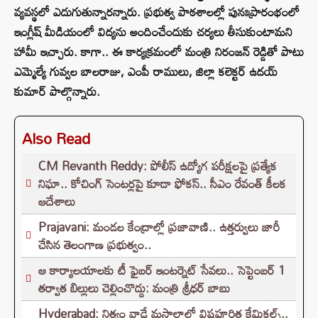
వ్యవస్థలో ఎదుగుతున్నారన్నారు. ప్రభుత్వ పాఠశాలల్లో పునఃప్రారంభంలో
ఇంగ్లీష్ మీడియంలో విద్యను అందించేందుకు చర్యలు తీసుకుంటామని
హామీ ఇచ్చారు. కాగా.. ఈ కార్యక్రమంలో మంత్రి నిరంజన్ రెడ్డితో పాటు
ఎమ్మెల్యే గువ్వల బాలరాజు, ఎంపీ రాములు, జిల్లా కలెక్టర్ ఉదయ్
కుమార్ పాల్గొన్నారు.
Also Read
CM Revanth Reddy: పోలీస్ ఉద్యోగ పరీక్షలపై ప్రత్యేక
నిఘా.. కోచింగ్ సెంటర్లపై కూడా ఫోకస్.. సీఎం రేవంత్ కీలక
ఆదేశాలు
Prajavani: మండల కేంద్రాల్లో ప్రజావాణి.. ఉత్తర్వులు జారీ
చేసిన తెలంగాణ ప్రభుత్వం..
ఆ కార్యాలయాలకు టీ ఫైబర్ ఇంటర్నెట్ సేవలు.. సెప్టెంబర్ 1
తర్వాత బిల్లులు చెల్లించొద్దు: మంత్రి శ్రీధర్ బాబు
Hyderabad: నిత్యం వాడే మసాలాల్లో విషపూరిత కేమికల్స్..