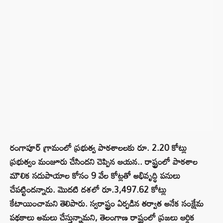
రంగాపూర్ గ్రామంలో ప్రభుత్వ పాఠశాలలకు రూ. 2.20 కోట్లు
ప్రభుత్వం మంజూరు చేసిందని చెప్పిన ఆయన.. రాష్ట్రంలో పాఠశాల
మౌలిక సదుపాయాల కోసం 9 వేల కోట్లతో అభివృద్ధి పనులు
చేపట్టిందన్నారు. మొదటి దశలో రూ.3,497.62 కోట్లు
కేటాయించామని తెలిపారు. స్వరాష్ట్రం ఏర్పడిన తర్వాత అనేక సంక్షేమ
పథకాలు అమలు చేస్తున్నామని, తెలంగాణ రాష్ట్రంలో ప్రజలు ఆర్థిక