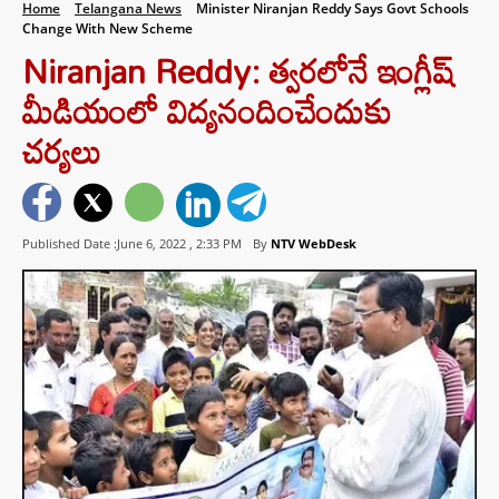
Home
Telangana News
Minister Niranjan Reddy Says Govt Schools
Change With New Scheme
Niranjan Reddy: త్వరలోనే ఇంగ్లీష్
మీడియంలో విద్యనందించేందుకు
చర్యలు
Published Date :June 6, 2022 ,
2:33 PM
By
NTV WebDesk