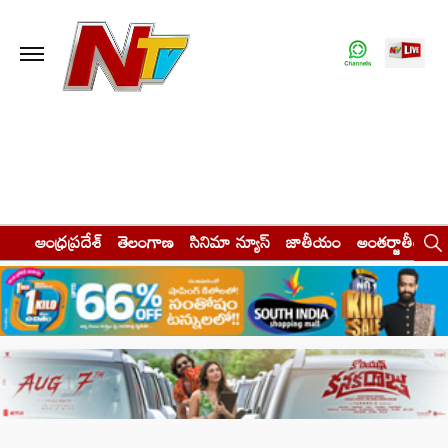
ఆంధ్రప్రదేశ్
తెలంగాణ
సినిమా న్యూస్
జాతీయం
అంతర్జాతీయం