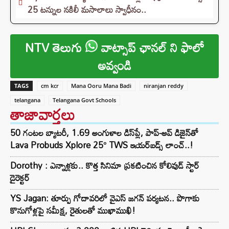
25 టన్నుల నకిలీ మసాలాలు స్వాధీనం..
NTV తెలుగు
వాట్సాప్ ఛానల్ ని ఫాలో
అవ్వండి
TAGS
cm kcr
Mana Ooru Mana Badi
niranjan reddy
telangana
Telangana Govt Schools
తాజావార్తలు
50 గంటల బ్యాటరీ, 1.69 అంగుళాల డిస్‌ప్లే, పాప్-అప్ డిజైన్‌తో
Lava Probuds Xplore 25° TWS ఇయర్‌బడ్స్ లాంచ్..!
Dorothy : ఎన్నాళ్లకు.. కొత్త సినిమా ప్రకటించిన కోలివుడ్ స్టార్
డైరెక్టర్
YS Jagan: తూర్పు గోదావరిలో వైఎస్ జగన్ పర్యటన.. పొగాకు
కొనుగోళ్లపై సమీక్ష, రైతులతో ముఖాముఖి!