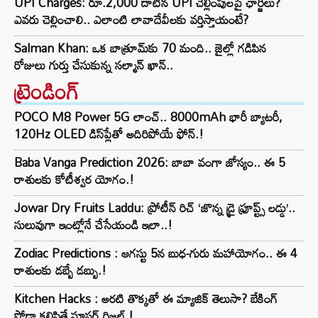
UPI Charges: రూ.2,000 దాటిన UPI చెల్లింపులపై ఛార్జీలు?
ఎవరు చెల్లించాలి.. ఎలాంటి లావాదేవీలకు వర్తిస్తాయంటే?
Salman Khan: ఒక బాత్రూమ్‌కు 70 మంది.. జైల్లో గడిపిన
రోజులు గుర్తు చేసుకున్న సల్మాన్ ఖాన్..
ట్రెండింగ్‌
POCO M8 Power 5G లాంచ్.. 8000mAh భారీ బ్యాటరీ,
120Hz OLED డిస్‌ప్లేతో అదిరిపోయే ఫోన్.!
Baba Vanga Prediction 2026: బాబా వంగా జోస్యం.. ఈ 5
రాశులకు కోటీశ్వర యోగం.!
Jowar Dry Fruits Laddu: ప్రోటీన్ రిచ్ ‘జొన్న డ్రై ఫ్రూప్ట్స్ లడ్డు’..
సులువుగా ఇంట్లోనే చేసేయండి ఇలా..!
Zodiac Predictions : ఆగస్టు 5న బుధ-గురు మహాయోగం.. ఈ 4
రాశులకు డబ్బే డబ్బు.!
Kitchen Hacks : అరటి తొక్కతో ఈ మ్యాజిక్ తెలుసా? బేకింగ్
సోడా కలిపితే సూపర్ రిజల్ట్.!