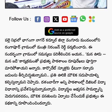
Follow Us :
Add as a preferred
source on google
పల్లె నిద్రలో భాగంగా నాగర్ కర్నూల్ జిల్లా వంగూరు మండలంలోని
రంగాపూర్ గ్రామంలో మంత్రి నిరంజన్ రెడ్డి పర్యటించారు. ఈ
సందర్భంగా గ్రామంలో సమస్యలు పరిశీలించిన ఆయన.. ‘మన ఊరు –
మన బడి’ కార్యక్రమంతో ప్రభుత్వ పాఠశాలల రూపురేఖలు పూర్తిగా
మారిపోతాయని అన్నారు. కార్పొరేట్‌ స్కూళ్లకు ధీటుగా సర్కారు
బడులను తీర్చిదిద్దుతున్నామని.. ప్రతి ఊరికి మౌలిక సదుపాయాల్ని
కల్పిస్తున్నామని చెప్పారు. దశలవారీగా అన్ని పాఠశాలల్లో డిజిటల్‌ విద్యా
విధానాన్ని ప్రవేశపెట్టనున్నామన్నారు. విద్యార్థుల అభ్యసన సామర్థ్యాన్ని
మెరుగుపరచడం, మౌలిక వసతులను ఏర్పాటు చేసేందుకే ప్రభుత్వం ఈ
పథకాన్ని రూపొందించిందన్నారు.