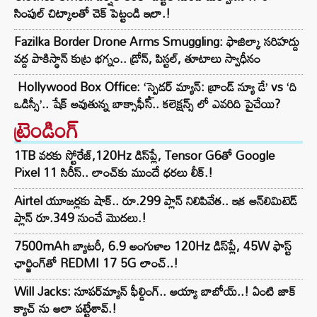
సింపుల్ చిట్కాలతో చెక్ పెట్టండి ఇలా.!
Fazilka Border Drone Arms Smuggling: ఫాజిల్కా సరిహద్దు
వద్ద పాకిస్థాన్ కుట్ర భగ్నం.. డ్రోన్, పిస్టల్, తూటాలు స్వాధీనం
Hollywood Box Office: ‘స్పైడర్ మ్యాన్: బ్రాండ్ న్యూ డే’ vs ‘ది
ఒడిస్సీ’.. షేక్ అవుతున్న బాక్సాఫీస్.. కలెక్షన్స్ లో ఎవరిది పైచేయి?
ట్రెండింగ్‌
1TB వరకు స్టోరేజ్,120Hz డిస్‌ప్లే, Tensor G6తో Google
Pixel 11 సిరీస్.. లాంచ్⁭కు ముందే ధరలు లీక్.!
Airtel యూజర్లకు షాక్.. రూ.299 ప్లాన్ నిలిపివేత.. ఇక అన్‌లిమిటెడ్
ప్లాన్ రూ.349 నుంచే మొదలు.!
7500mAh బ్యాటరీ, 6.9 అంగుళాల 120Hz డిస్‌ప్లే, 45W ఫాస్ట్
ఛార్జింగ్‌తో REDMI 17 5G లాంచ్..!
Will Jacks: సూపర్‌మ్యాన్ ఫీల్డింగ్.. అయ్యా బాబోయ్..! ఏంటి జాక్
క్యాచ్ ను అలా పట్టేశావ్.!