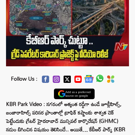
Follow Us :
Add as a preferred
source on google
KBR Park Video : నగరంలో అత్యంత రద్దీగా ఉండే జూబ్లీహిల్స్,
బంజారాహిల్స్ పరిసర ప్రాంతాల్లో ట్రాఫిక్ కష్టాలకు శాశ్వత చెక్
పెట్టేందుకు గ్రేటర్ హైదరాబాద్ మున్సిపల్ కార్పొరేషన్ (GHMC)
నడుం బిగించిన విషయం తెలిసిందే.. అయితే… కేబీఆర్ పార్క్ (KBR