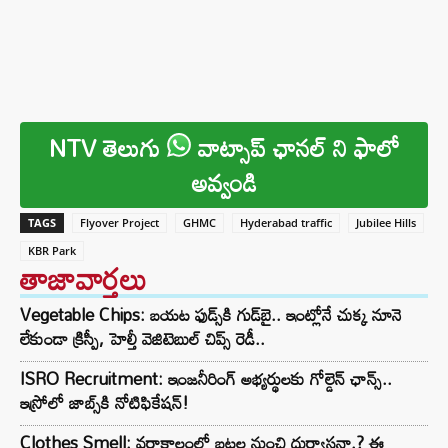
NTV తెలుగు
వాట్సాప్ ఛానల్ ని ఫాలో
అవ్వండి
TAGS
Flyover Project
GHMC
Hyderabad traffic
Jubilee Hills
KBR Park
తాజావార్తలు
Vegetable Chips: బయట ఫుడ్స్‌కి గుడ్‌బై.. ఇంట్లోనే చుక్క నూనె
లేకుండా క్రిస్పీ, హెల్తీ వెజిటెబుల్ చిప్స్ రెడీ..
ISRO Recruitment: ఇంజనీరింగ్‌ అభ్యర్థులకు గోల్డెన్‌ ఛాన్స్..
ఇస్రోలో జాబ్స్‌కి నోటిఫికేషన్!
Clothes Smell: వర్షాకాలంలో బట్టల నుంచి దుర్వాసనా.? ఈ