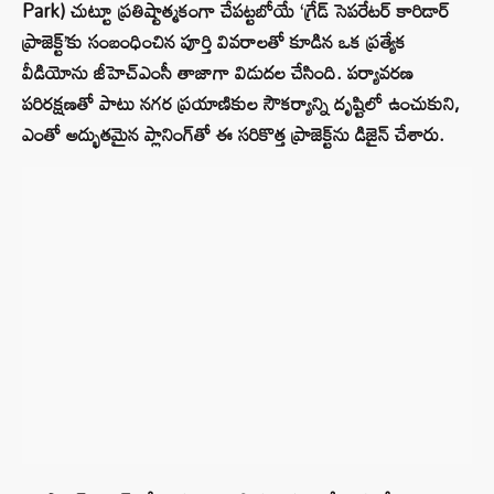
Park) చుట్టూ ప్రతిష్టాత్మకంగా చేపట్టబోయే ‘గ్రేడ్ సెపరేటర్ కారిడార్
ప్రాజెక్ట్’కు సంబంధించిన పూర్తి వివరాలతో కూడిన ఒక ప్రత్యేక
వీడియోను జీహెచ్ఎంసీ తాజాగా విడుదల చేసింది. పర్యావరణ
పరిరక్షణతో పాటు నగర ప్రయాణికుల సౌకర్యాన్ని దృష్టిలో ఉంచుకుని,
ఎంతో అద్భుతమైన ప్లానింగ్‌తో ఈ సరికొత్త ప్రాజెక్ట్‌ను డిజైన్ చేశారు.