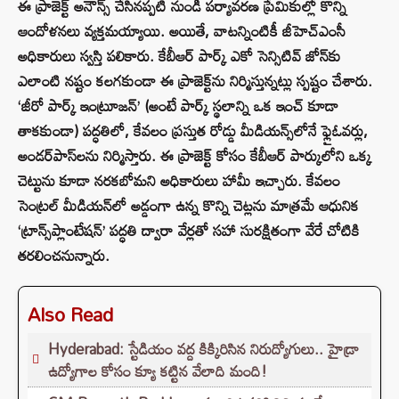
ఈ ప్రాజెక్ట్ అనౌన్స్ చేసినప్పటి నుండి పర్యావరణ ప్రేమికుల్లో కొన్ని
ఆందోళనలు వ్యక్తమయ్యాయి. అయితే, వాటన్నింటికీ జీహెచ్ఎంసీ
అధికారులు స్వస్తి పలికారు. కేబీఆర్ పార్క్ ఎకో సెన్సిటివ్ జోన్‌కు
ఎలాంటి నష్టం కలగకుండా ఈ ప్రాజెక్ట్‌ను నిర్మిస్తున్నట్లు స్పష్టం చేశారు.
‘జీరో పార్క్ ఇంట్రూజన్’ (అంటే పార్క్ స్థలాన్ని ఒక ఇంచ్ కూడా
తాకకుండా) పద్ధతిలో, కేవలం ప్రస్తుత రోడ్డు మీడియన్స్‌లోనే ఫ్లైఓవర్లు,
అండర్‌పాస్‌లను నిర్మిస్తారు. ఈ ప్రాజెక్ట్ కోసం కేబీఆర్ పార్కులోని ఒక్క
చెట్టును కూడా నరకబోమని అధికారులు హామీ ఇచ్చారు. కేవలం
సెంట్రల్ మీడియన్‌లో అడ్డంగా ఉన్న కొన్ని చెట్లను మాత్రమే ఆధునిక
‘ట్రాన్స్‌ప్లాంటేషన్’ పద్ధతి ద్వారా వేర్లతో సహా సురక్షితంగా వేరే చోటికి
తరలించనున్నారు.
Also Read
Hyderabad: స్టేడియం వద్ద కిక్కిరిసిన నిరుద్యోగులు.. హైడ్రా
ఉద్యోగాల కోసం క్యూ కట్టిన వేలాది మంది!