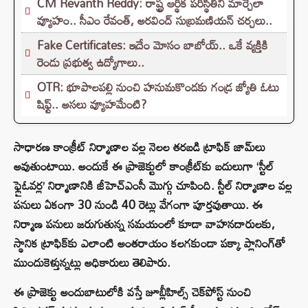
CM Revanth Reddy: రాష్ట్ర ఆర్థిక పరిస్థితిని మార్చేలా
వ్యూహం.. సీఎం రేవంత్, అరవింద్ సుబ్రమణియన్ చర్చలు..
Fake Certificates: ఇదేం మోసం బాబోయ్.. ఒకే వ్యక్తికి
రెండు ప్రభుత్వ ఉద్యోగాలు..
OTR: భూపాలపల్లి నుంచి హనుమకొండకు గండ్ర జ్యోతి ఓటు
షిఫ్ట్.. అసలు వ్యూహమేంటి?
సాధారణ కాంక్రీట్ నిర్మాణాల వల్ల నెలల తరబడి ట్రాఫిక్ జామ్‌లు
అవుతుంటాయి. అందుకే ఈ ప్రాజెక్టులో కాంక్రీట్‌కు బదులుగా ‘స్టీల్
ఫ్లైఓవర్ల’ నిర్మాణానికి జీహెచ్ఎంసీ మొగ్గు చూపింది. స్టీల్ నిర్మాణాల వల్ల
పనులు ఏకంగా 30 నుండి 40 రెట్లు వేగంగా పూర్తవుతాయి. ఈ
నిర్మాణ పనులు జరుగుతున్న సమయంలో కూడా వాహనదారులకు,
స్థానిక ట్రాఫిక్‌కు ఎలాంటి అంతరాయం కలగకుండా పక్కా ప్లానింగ్‌తో
ముందుకెళ్తున్నట్లు అధికారులు తెలిపారు.
ఈ ప్రాజెక్టు అందుబాటులోకి వస్తే జూబ్లీహిల్స్ చెక్‌పోస్ట్ నుంచి