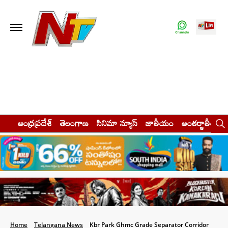
ఆంధ్రప్రదేశ్
తెలంగాణ
సినిమా న్యూస్
జాతీయం
అంతర్జాతీయం
Home
Telangana News
Kbr Park Ghmc Grade Separator Corridor