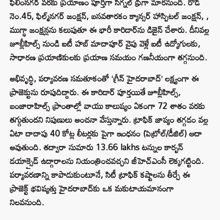
ఫిలింనగర్ వరకు ప్రయాణం పూర్తిగా సిగ్నల్ ఫ్రీగా మారనుంది. రోడ్
నెం.45, ఫిల్మ్‌నగర్ జంక్షన్, బసవతారకం క్యాన్సర్ హాస్పిటల్ జంక్షన్, ,
ముగ్ధా జంక్షన్లను కలుపుతూ ఈ భారీ కారిడార్‌ను డిజైన్ చేశారు. దీనివల్ల
జూబ్లీహిల్స్ నుండి ఐటీ హబ్ మాదాపూర్ వైపు వెళ్లే ఐటీ ఉద్యోగులకు,
సాధారణ ప్రయాణికులకు ప్రయాణ సమయం గణనీయంగా తగ్గనుంది.
అభివృద్ధి, పర్యావరణ సమతూకంతో ‘గ్రీన్ హైదరాబాద్’ లక్ష్యంగా ఈ
ప్రాజెక్టును రూపుదిద్దారు. ఈ కారిడార్ పూర్తయితే జూబ్లీహిల్స్,
బంజారాహిల్స్ ప్రాంతాల్లో వాయు కాలుష్యం ఏకంగా 72 శాతం వరకు
తగ్గుతుందని నిపుణులు అంచనా వేస్తున్నారు. ట్రాఫిక్ జాప్యం తగ్గడం వల్ల
ఏటా దాదాపు 40 కోట్ల లీటర్లకు పైగా ఇంధనం (పెట్రోల్/డీజిల్) ఆదా
అవుతుంది. తద్వారా సుమారు 13.66 lakhs టన్నుల కార్బన్
డయాక్సైడ్ ఉద్గారాలను నియంత్రించవచ్చని జీహెచ్ఎంసీ లెక్కగట్టింది.
పర్యావరణాన్ని కాపాడుకుంటూనే, సిటీ ట్రాఫిక్ కష్టాలను తీర్చే ఈ
ప్రాజెక్ట్ భవిష్యత్తు హైదరాబాద్‌కు ఒక మకుటాయమానంగా
నిలవనుంది.