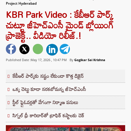
Project Hyderabad
KBR Park Video : కేబీఆర్ పార్క్
చుట్టూ జీహెచ్ఎంసీ మైండ్ బ్లోయింగ్
ప్రాజెక్ట్.. వీడియో రిలీజ్.!
Published Date :May 17, 2026 ,
10:47 PM
By
Gogikar Sai Krishna
కేబీఆర్ పార్క్‌కు నష్టం లేకుండా కొత్త డిజైన్
ఒక్క చెట్టు కూడా నరకబోమన్న జీహెచ్ఎంసీ
స్టీల్ ఫ్లైఓవర్లతో వేగంగా నిర్మాణ పనులు
సిగ్నల్ ఫ్రీ కారిడార్‌తో ట్రాఫిక్ కష్టాలకు చెక్