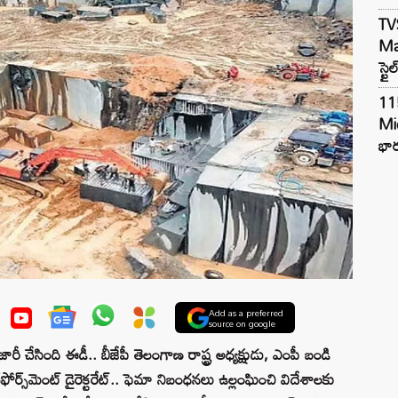
TV
Mar
స్టై
11
Mi
భార
Add as a preferred
source on google
ారీ చేసింది ఈడీ.. బీజేపీ తెలంగాణ రాష్ట్ర అధ్యక్షుడు, ఎంపీ బండి
ఫోర్స్‌మెంట్‌ డైరెక్టరేట్.. ఫెమా నిబంధనలు ఉల్లంఘించి విదేశాలకు