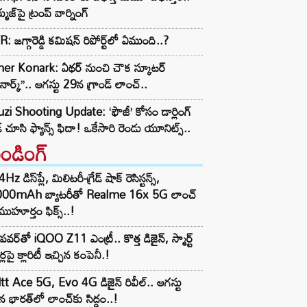
ముజ్‌పై ట్రంప్ వార్నింగ్
: జగ్గారెడ్డి కమిషన్ రిపోర్ట్‌లో ఏముంది..?
her Konark: ఏథర్ నుంచి చౌక స్కూటర్
ోనార్క్’’.. ఆగస్టు 29న గ్రాండ్ లాంచ్..
zi Shooting Update: ‘ఫౌజీ’ కోసం డార్లింగ్
ీడ్ చూసి ఫ్యాన్స్ ఫిదా! ఒకేసారి రెండు యూనిట్స్..
రెండింగ్‌
z డిస్‌ప్లే, మిలిటరీ-గ్రేడ్ షాక్ రెసిస్టన్స్,
000mAh బ్యాటరీతో Realme 16x 5G లాంచ్
ముహూర్తం ఫిక్స్..!
పవర్‌తో iQOO Z11 ఎంట్రీ.. కొత్త డిజైన్, స్మార్ట్
ర్లపై క్లారిటీ ఇచ్చిన కంపెనీ.!
tt Ace 5G, Evo 4G డిజైన్ రివీల్.. ఆగస్టు
 భారత్‌లో లాంచ్‌కు సిద్ధం..!