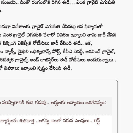
బండి సంజయ్‌.. దీంతో రంగంలోకి దిగిన ఈడీ… ఎంత గ్రానైట్‌ ఎగుమతి
ి.
ీదుగా విదేశాలకు గ్రానైట్‌ ఎగుమతి చేసినట్లు తన ఫిర్యాదులో
ు ఎంత గ్రానైట్‌ ఎగుమతి చేశారో వివరణ ఇవ్వాలని తాను జారీ చేసిన
 షిప్పింగ్‌ ఏజెన్సీకి నోటీసులు జారీ చేసింది ఈడీ.. ఇక,
్యాక్సీ, మైథిలి ఆధిత్యట్రాన్స్‌ పోర్ట్‌, కేవీఎ ఎనర్జీ, అరవింద్‌ గ్రానైట్‌,
 వెంకటేశ్వర గ్రానైట్స్‌ అండ్‌ లాజిస్టిక్‌లు ఈడీ నోటీసులు అందుకున్నాయి..
 వివరాలు ఇవ్వాలని స్పష్టం చేసింది ఈడీ.
ష్కారానికి తుది గడువు.. అర్హులకు అన్యాయం జరగనివ్వం:
ర్థులకు శుభవార్త.. ఆగస్టు నెలలో వరుస సెలవులు.. లిస్ట్