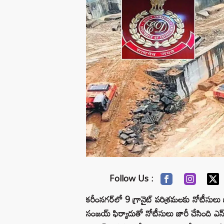
Follow Us :
కరీంనగర్‌లో 9 గ్రానైట్‌ పరిశ్రమలకు నోటీసులు జ
సంజయ్‌ ఫిర్యాదుతో నోటీసులు జారీ చేసింది ఎన్‌