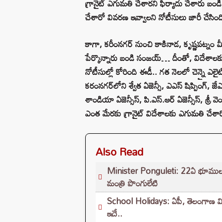
గ్రానైట్‌ ఎగుమతి చేశారని ఫిర్యాదు చేశారు 
చేశారో వివరణ ఇవ్వాలని నోటీసులు జారీ చేసింద
కాగా, కరీంనగర్‌ నుంచి కాకినాడ, కృష్ణపట్నం మ
పేర్కొన్నారు బండి సంజయ్‌… దీంతో, విదేశాలక
నోటీసుల్లో కోరింది ఈడీ.. గత నెలలో చెన్నై ఎలైట్‌
కరంనగర్‌లోని శ్వేత ఏజెన్సీ, ఎఎస్‌ షిప్పింగ్‌, జేఎం బ
శాండియా ఏజెన్సీస్‌, పి.ఎస్‌.ఆర్‌ ఏజెన్సీస్‌, శ్రీ
ఎంత మేరకు గ్రానైట్‌ విదేశాలకు ఎగుమతి చేశారో
Also Read
Minister Ponguleti: 22ఏ భూముల పరి
మంత్రి పొంగులేటి
School Holidays: ఏపీ, తెలంగాణ విద్యా
ఇదే..