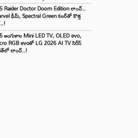
S Raider Doctor Doom Edition లాంచ్..
vel థీమ్, Spectral Green కలర్‌తో కొత్త
ల్..!
5 అంగుళాల Mini LED TV, OLED evo,
cro RGB evoతో LG 2026 AI TV సిరీస్
త్‌లో లాంచ్..!