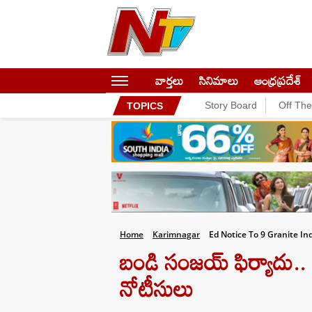
వార్తలు
సినిమాలు
ఆంధ్రప్రదేశ్
Story Board
Off Th
TOPICS
Home
Karimnagar
Ed Notice To 9 Granite In
బండి సంజయ్‌ ఫిర్యాదు.. 
నోటీసులు