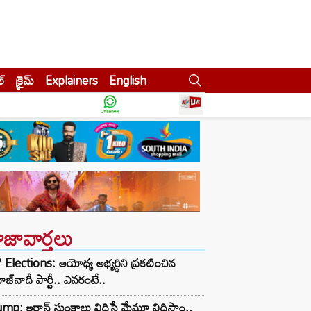
ల్
క్రైమ్
Explainers
English
ాజావార్తలు
Elections: అయోధ్య అభ్యర్థిని ప్రకటించిన
జ్‌వాదీ పార్టీ.. ఎవరంటే..
mp: ఇరాన్ సుంకాలు విధిస్తే మేమూ విధిస్తాం..