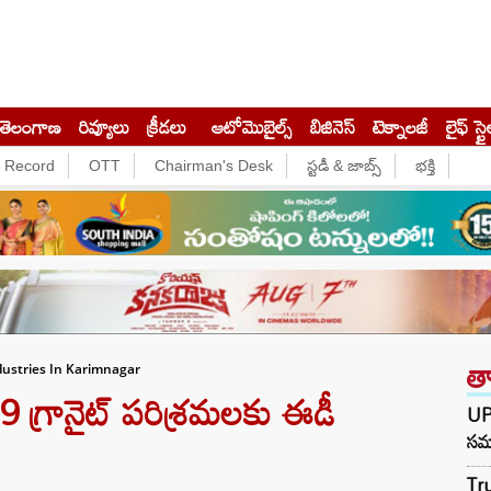
తెలంగాణ
రివ్యూలు
క్రీడలు
ఆటోమొబైల్స్
బిజినెస్‌
టెక్నాలజీ
లైఫ్ స్టై
e Record
OTT
Chairman's Desk
స్టడీ & జాబ్స్
భక్తి
త
dustries In Karimnagar
9 గ్రానైట్‌ పరిశ్రమలకు ఈడీ
UP 
సమా
Tru