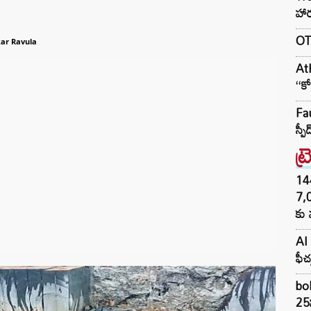
హార్
OTR
ar Ravula
At
‘‘క
Fau
స్ప
ట్
144H
7,
కు 
AI 
ఫీచ
bol
25న