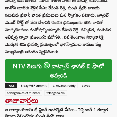
సదస్సు జరుగుతోంది. మూడు రోజుల పాటు ఈ సదస్సు జరుగనుంది.
దావోస్ టూర్​కు వెళ్లిన సీఎం రేవంత్ రెడ్డి, మంత్రి శ్రీధర్ బాబుకు
పలువురు ప్రవాసీ భారత ప్రముఖులు ఘన స్వాగతం పలికారు. జ్యూరిచ్
ఎయిర్ పోర్ట్ లో మన దేశానికి చెందిన ప్రముఖులను కలిసి వారితో
ముచ్చటించటం సంతోషాన్నిందన్నారు రేవంత్ రెడ్డి. సమ్మిళిత, సంతులిత
అభివృద్ధి ద్వారా ప్రజలందరి పురోగతి.. నవ తెలంగాణ నిర్మాణానికై
మొదలైన తమ ప్రభుత్వ ప్రయత్నంలో భాగస్వాములు కావటం పట్ల
ముఖ్యమంత్రి ఆనందం వ్యక్తపరిచారు.
NTV తెలుగు
వాట్సాప్ ఛానల్ ని ఫాలో
అవ్వండి
TAGS
5-day WEF summit
a. revanth reddy
davos
telangana chief minister
telangana cm
తాజావార్తలు
ఆ కార్యాలయాలకు టీ ఫైబర్ ఇంటర్నెట్ సేవలు.. సెప్టెంబర్ 1 తర్వాత
బిల్లులు చెల్లించొద్దు: మంత్రి శ్రీధర్ బాబు