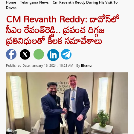
Home
Telangana News
Cm Revanth Reddy During His Visit To
Davos
CM Revanth Reddy: దావోస్​లో
సీఎం రేవంత్​రెడ్డి.. ప్రపంచ దిగ్గజ
ప్రతినిధులతో కీలక సమావేశాలు
Published Date :January 16, 2024 ,
10:21 AM
By
Bhanu