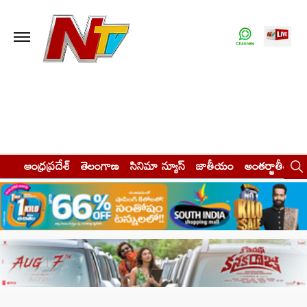
ఆంధ్రప్రదేశ్
తెలంగాణ
సినిమా న్యూస్
జాతీయం
అంతర్జాతీయం