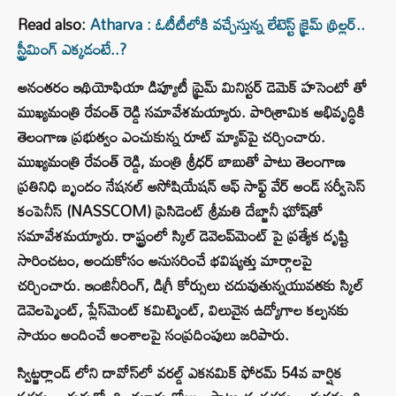
Read also:
Atharva : ఓటీటీలోకి వచ్చేస్తున్న లేటెస్ట్ క్రైమ్ థ్రిల్లర్..
స్ట్రీమింగ్ ఎక్కడంటే..?
అనంతరం ఇథియోఫియా డిప్యూటీ ప్రైమ్ మినిస్టర్ డెమెక్ హసెంటో తో
ముఖ్యమంత్రి రేవంత్ రెడ్డి సమావేశమయ్యారు. పారిశ్రామిక అభివృద్ధికి
తెలంగాణ ప్రభుత్వం ఎంచుకున్న రూట్​ మ్యాప్​పై చర్చించారు.
ముఖ్యమంత్రి రేవంత్​ రెడ్డి, మంత్రి శ్రీధర్​ బాబుతో పాటు తెలంగాణ
ప్రతినిధి బృందం నేషనల్ అసోషియేషన్ ఆఫ్ సాఫ్ట్ వేర్ అండ్ సర్వీసెస్
కంపెనీస్ (NASSCOM) ప్రెసిడెంట్ శ్రీమతి దేబ్జానీ ఘోష్​తో
సమావేశమయ్యారు. రాష్ట్రంలో స్కిల్ డెవెలప్​మెంట్​ పై ప్రత్యేక దృష్టి
సారించటం, అందుకోసం అనుసరించే భవిష్యత్తు మార్గాలపై
చర్చించారు. ఇంజినీరింగ్, డిగ్రీ కోర్సులు చదువుతున్నయువతకు స్కిల్
డెవెలప్మెంట్, ప్లేస్​మెంట్​ కమిట్మెంట్, విలువైన ఉద్యోగాల కల్పనకు
సాయం అందించే అంశాలపై సంప్రదింపులు జరిపారు.
స్విట్జర్లాండ్ లోని దావోస్‌లో వరల్డ్ ఎకనమిక్ ఫోరమ్ 54వ వార్షిక