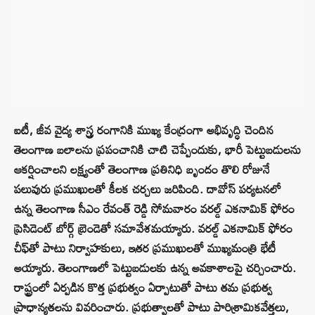
ఐటీ, జీవ వైద్య శాస్త్ర రంగానికి ముఖ్య కేంద్రంగా అభివృద్ధి చెందిన
తెలంగాణ బలాలను ప్రపంచానికి చాటి చెప్పేందుకు, భారీ పెట్టుబడులను
ఆకర్షించాలని లక్ష్యంతో తెలంగాణ ప్రతినిధి బృందం తొలి రోజునే
పలువురు ప్రముఖులతో కీలక చర్చలు జరిపింది. దావోస్ పర్యటనలో
ఉన్న తెలంగాణ సీఎం రేవంత్ రెడ్డి సోమవారం వరల్డ్ ఎకనామిక్ ఫోరం
ప్రెసిడెంట్ బోర్గ్ బ్రెండెతో సమావేశమయ్యారు. వరల్డ్ ఎకనామిక్ ఫోరం
చీఫ్​తో పాటు నిర్వాహకులు, ఇతర ప్రముఖులతో ముఖ్యమంత్రి భేటీ
అయ్యారు. తెలంగాణలో పెట్టుబడులకు ఉన్న అవకాశాలపై చర్చించారు.
రాష్ట్రంలో ఏర్పడిన కొత్త ప్రభుత్వం ఏర్పాటుతో పాటు తమ ప్రభుత్వ
ప్రాధాన్యతలను వివరించారు. ప్రభుత్వాలతో పాటు పారిశ్రామికవేత్తలు,