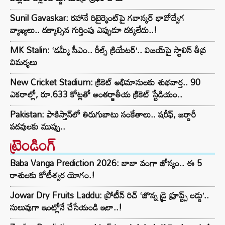
Sunil Gavaskar: రహానే రిటైర్మెంట్‌పై గవాస్కర్ భావోద్వేగ
వ్యాఖ్యలు.. దక్కాల్సిన గుర్తింపు ఎప్పుడూ దక్కలేదు..!
MK Stalin: ‘డమ్మీ సీఎం.. రీల్స్ క్రియేటర్’.. విజయ్‌పై స్టాలిన్ తీవ్ర
విమర్శలు
New Cricket Stadium: క్రికెట్ అభిమానులకు శుభవార్త.. 90
ఎకరాల్లో, రూ.633 కోట్లతో అంతర్జాతీయ క్రికెట్ స్టేడియం..
Pakistan: పాకిస్తాన్‌లో తిరుగుబాటు సంకేతాలు.. షరీఫ్, జర్దారీ
పదవులకు ముప్పు..
ట్రెండింగ్‌
Baba Vanga Prediction 2026: బాబా వంగా జోస్యం.. ఈ 5
రాశులకు కోటీశ్వర యోగం.!
Jowar Dry Fruits Laddu: ప్రోటీన్ రిచ్ ‘జొన్న డ్రై ఫ్రూప్ట్స్ లడ్డు’..
సులువుగా ఇంట్లోనే చేసేయండి ఇలా..!