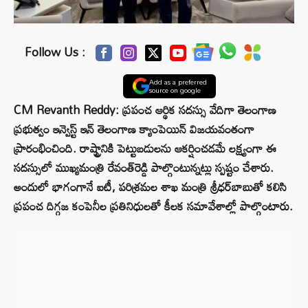
Follow Us :
Add as a preferred
source on google
CM Revanth Reddy: ప్రపంచ ఆర్థిక సదస్సు వేదిగా తెలంగాణ
ప్రభుత్వం ఇన్వెస్ట్ ఇన్ తెలంగాణ క్యాంపెయిన్ విజయవంతంగా
ప్రారంభించింది. రాష్ట్రానికి పెట్టుబడులను ఆకర్షించడమే లక్ష్యంగా ఈ
సదస్సులో ముఖ్యమంత్రి రేవంత్​రెడ్డి పాల్గొంటున్నట్లు స్పష్టం చేశారు.
అందులో భాగంగానే ఐటీ, పరిశ్రమల శాఖ మంత్రి శ్రీధర్​బాబుతో కలిసి
ప్రపంచ దిగ్గజ కంపెనీల ప్రతినిధులతో కీలక సమావేశాల్లో పాల్గొంటారు.