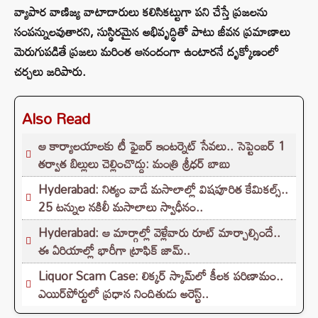
వ్యాపార వాణిజ్య వాటాదారులు కలిసికట్టుగా పని చేస్తే ప్రజలను
సంపన్నులవుతారని, సుస్థిరమైన అభివృద్ధితో పాటు జీవన ప్రమాణాలు
మెరుగుపడితే ప్రజలు మరింత ఆనందంగా ఉంటారనే దృక్కోణంలో
చర్చలు జరిపారు.
Also Read
ఆ కార్యాలయాలకు టీ ఫైబర్ ఇంటర్నెట్ సేవలు.. సెప్టెంబర్ 1
తర్వాత బిల్లులు చెల్లించొద్దు: మంత్రి శ్రీధర్ బాబు
Hyderabad: నిత్యం వాడే మసాలాల్లో విషపూరిత కేమికల్స్..
25 టన్నుల నకిలీ మసాలాలు స్వాధీనం..
Hyderabad: ఆ మార్గాల్లో వెళ్లేవారు రూట్ మార్చాల్సిందే..
ఈ ఏరియాల్లో భారీగా ట్రాఫిక్ జామ్..
Liquor Scam Case: లిక్కర్ స్కామ్‌లో కీలక పరిణామం..
ఎయిర్‌పోర్టులో ప్రధాన నిందితుడు అరెస్ట్..