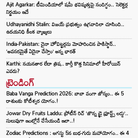
Ajit Agarkar: టీమిండియాలో షమీ భవిష్యత్తుపై సందిగ్ధం.. సెలెక్టర్ల
నిర్ణయం ఇదే
Udhayanidhi Stalin: విజయ్ ప్రభుత్వం ఉగ్రవాదిలా చూసింది..
ఉదయనిధి కీలక వ్యాఖ్యలు
India-Pakistan: చైనా హోవిట్జర్లను మోహరించిన పాకిస్థాన్..
‘అవసరమైతే ఏదైనా చేస్తాం’ అన్న భారత్
Karthi: నయనతార లేదా త్రిష.. కార్తీ కొత్త సినిమాలో హీరోయిన్
ఎవరు?
ట్రెండింగ్‌
Baba Vanga Prediction 2026: బాబా వంగా జోస్యం.. ఈ 5
రాశులకు కోటీశ్వర యోగం.!
Jowar Dry Fruits Laddu: ప్రోటీన్ రిచ్ ‘జొన్న డ్రై ఫ్రూప్ట్స్ లడ్డు’..
సులువుగా ఇంట్లోనే చేసేయండి ఇలా..!
Zodiac Predictions : ఆగస్టు 5న బుధ-గురు మహాయోగం.. ఈ 4