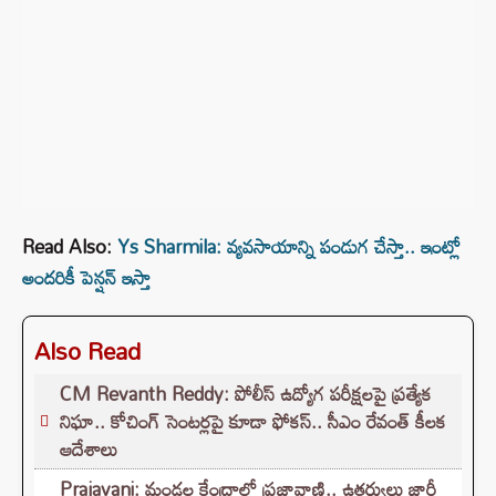
Read Also:
Ys Sharmila: వ్యవసాయాన్ని పండుగ చేస్తా.. ఇంట్లో
అందరికీ పెన్షన్ ఇస్తా
Also Read
CM Revanth Reddy: పోలీస్ ఉద్యోగ పరీక్షలపై ప్రత్యేక
నిఘా.. కోచింగ్ సెంటర్లపై కూడా ఫోకస్.. సీఎం రేవంత్ కీలక
ఆదేశాలు
Prajavani: మండల కేంద్రాల్లో ప్రజావాణి.. ఉత్తర్వులు జారీ