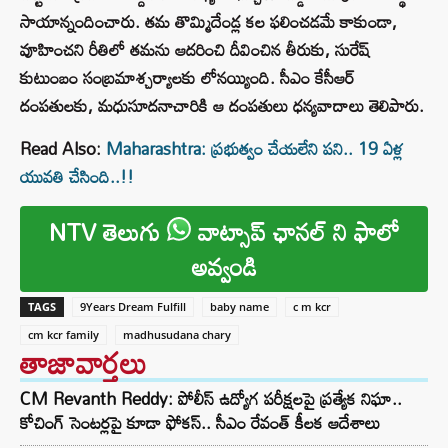
సాయాన్నందించారు. తమ తొమ్మిదేండ్ల కల ఫలించడమే కాకుండా,
వూహించని రీతిలో తమను ఆదరించి దీవించిన తీరుకు, సురేష్
కుటుంబం సంబ్రమాశ్చర్యాలకు లోనయ్యింది. సీఎం కేసీఆర్
దంపతులకు, మధుసూదనాచారికి ఆ దంపతులు ధన్యవాదాలు తెలిపారు.
Read Also:
Maharashtra: ప్రభుత్వం చేయలేని పని.. 19 ఏళ్ల
యువతి చేసింది..!!
NTV తెలుగు
వాట్సాప్ ఛానల్ ని ఫాలో
అవ్వండి
TAGS
9Years Dream Fulfill
baby name
c m kcr
cm kcr family
madhusudana chary
తాజావార్తలు
CM Revanth Reddy: పోలీస్ ఉద్యోగ పరీక్షలపై ప్రత్యేక నిఘా..
కోచింగ్ సెంటర్లపై కూడా ఫోకస్.. సీఎం రేవంత్ కీలక ఆదేశాలు