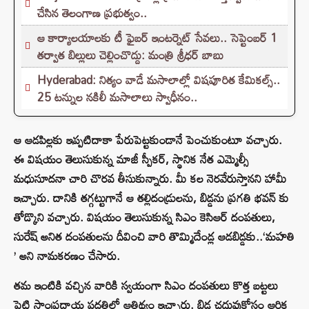
చేసిన తెలంగాణ ప్రభుత్వం..
ఆ కార్యాలయాలకు టీ ఫైబర్ ఇంటర్నెట్ సేవలు.. సెప్టెంబర్ 1
తర్వాత బిల్లులు చెల్లించొద్దు: మంత్రి శ్రీధర్ బాబు
Hyderabad: నిత్యం వాడే మసాలాల్లో విషపూరిత కేమికల్స్..
25 టన్నుల నకిలీ మసాలాలు స్వాధీనం..
ఆ ఆడపిల్లకు ఇప్పటిదాకా పేరుపెట్టకుండానే పెంచుకుంటూ వచ్చారు.
ఈ విషయం తెలుసుకున్న మాజీ స్పీకర్, స్థానిక నేత ఎమ్మెల్సీ
మధుసూదనా చారి చొరవ తీసుకున్నారు. మీ కల నెరవేరుస్తానని హామీ
ఇచ్చారు. దానికి తగ్గట్టుగానే ఆ తల్లిదండ్రులను, బిడ్డను ప్రగతి భవన్ కు
తోడ్కొని వచ్చారు. విషయం తెలుసుకున్న సిఎం కెసిఆర్ దంపతులు,
సురేష్ అనిత దంపతులను దీవించి వారి తొమ్మిదేండ్ల ఆడబిడ్డకు..‘మహతి
’ అని నామకరణం చేసారు.
తమ ఇంటికి వచ్చిన వారికి స్వయంగా సిఎం దంపతులు కొత్త బట్టలు
పెట్టి సాంప్రదాయ పద్దతిలో ఆతిథ్యం ఇచ్చారు. బిడ్డ చదువుకోసం ఆర్థిక