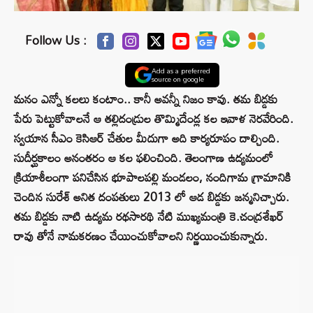
Follow Us :
Add as a preferred
source on google
మనం ఎన్నో కలలు కంటాం.. కానీ అవన్నీ నిజం కావు. తమ బిడ్డకు
పేరు పెట్టుకోవాలనే ఆ తల్లిదండ్రుల తొమ్మిదేండ్ల కల ఇవాళ నెరవేరింది.
స్వయాన సీఎం కెసిఆర్ చేతుల మీదుగా అది కార్యరూపం దాల్చింది.
సుదీర్ఘకాలం అనంతరం ఆ కల ఫలించింది. తెలంగాణ ఉద్యమంలో
క్రియాశీలంగా పనిచేసిన భూపాలపల్లి మండలం, నందిగామ గ్రామానికి
చెందిన సురేశ్ అనిత దంపతులు 2013 లో ఆడ బిడ్డకు జన్మనిచ్చారు.
తమ బిడ్డకు నాటి ఉద్యమ రథసారథి నేటి ముఖ్యమంత్రి కె.చంద్రశేఖర్
రావు తోనే నామకరణం చేయించుకోవాలని నిర్ణయించుకున్నారు.