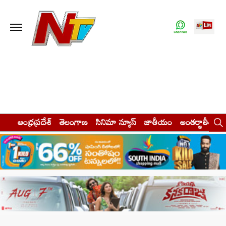
ఆంధ్రప్రదేశ్
తెలంగాణ
సినిమా న్యూస్
జాతీయం
అంతర్జాతీయం