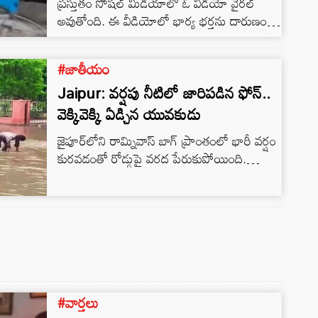
ప్రస్తుతం సోషల్ మీడియాలో ఓ వీడియో వైరల్
అవుతోంది. ఈ వీడియోలో భార్య భర్తను దారుణంగా
మోసం చేసింది. ఆమె తన భర్తను, పిల్లలను ఇంట్లో
వదిలి తన ప్రియుడితో పుట్టినరోజు జరుపుకోవడానికి
#జాతీయం
ఒక హోటల్‌కు వెళ్లింది. భర్తకు ఇది తెలిసింది. అతను
Jaipur: వర్షపు నీటిలో జారిపడిన ఫోన్..
పిల్లలతో కలిసి హోటల్‌కు చేరుకున్నాడు. ప్రియుడితో
భార్య ఎంజాయ్ చేస్తుండగా.. ఒక్కసారిగా గది
వెక్కివెక్కి ఏడ్చిన యువకుడు
తలుపులు తెరిచాడు. తన భర్త, పిల్లను చూసిన భార్య
జైపూర్‌లోని రామ్నివాస్ బాగ్ ప్రాంతంలో భారీ వర్షం
తన బట్టలు సర్దుకుని అక్కడి పారిపోవడం
కురవడంతో రోడ్డుపై వరద పేరుకుపోయింది.
ప్రారంభించింది.
అయితే, హల్దార్ అనే యువకుడు తన యాక్టివా
స్కూటీపై ఆ మార్గంలో వెళ్తుండగా వరద నీటిలో
ఒక్కసారిగా జారిపడ్డాడు. దీంతో అతడితో పాటు తన
మొబైల్ ఫోన్ కూడా నీటిలోకి జారిపోయింది.
#వార్తలు