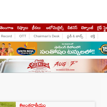
తెలంగాణ
రివ్యూలు
క్రీడలు
ఆటోమొబైల్స్
బిజినెస్‌
టెక్నాలజీ
లైఫ్ స్టై
e Record
OTT
Chairman's Desk
స్టడీ & జాబ్స్
భక్తి
#అంతర్జాతీయం