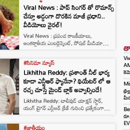
Viral News : పాప్ సింగర్ తో రొమాన్స్
చేస్తూ అడ్డంగా దొరకిన మాజీ ప్రధాని..
వీడియోలు వైరల్!
Viral News : ప్రపంచ రాజకీయాలు,
అంతర్జాతీయ ఎంటర్టైన్మెంట్, సోషల్ మీడియా
త
సంచలనాలు ఒకే కథలో కలిసిపోతే ఎలా ఉంటుంది?
ప్రస్తుతం ప్రపంచవ్యాప్తంగా చర్చనీయాంశంగా
Viv
#సినిమా న్యూస్
మారిన కేటీ పెర్రీ, జస్టిన్ ట్రూడో వ్యవహారం అలానే
AM
Likhitha Reddy: ప్రశాంత్ నీల్ భార్య
ఉంది. వీళ్ళ రొమాంటిక్ వీడియోలు సోషల్
కెమ
మీడియాలో వైరల్ గా మారాయి. ఒకవైపు ప్రపంచ
కూడా ఎన్టీఆర్ ఫ్యానేనా? థియేటర్ లో ఆ
Mis
పాప్ సింగర్ గా తనకంటూ ప్రత్యేక గుర్తింపు
రచ్చ చూస్తే మైండ్ బ్లాక్ అవ్వాల్సిందే!
థ్ర
సంపాదించిన పాప్ స్టార్ కేటీ పెర్రీ, మరోవైపు కెనడా
మీద
Likhitha Reddy: టాలీవుడ్ యాక్షన్ స్టార్,
మాజీ ప్రధానమంత్రి జస్టిన్ ట్రూడో. ఈ ఇద్దరూ…
యంగ్ టైగర్ ఎన్టీఆర్ క్రేజ్ గురించి ప్రత్యేకంగా
Bes
చెప్పక్కర్లేదు. ఆయన నటనకు, పవర్‌ఫుల్ డైలాగ్
రూ
డెలివరీకి, ఆయన డ్యాన్స్‌కు ప్రపంచవ్యాప్తంగా కోట్ల
EV 
#జాతీయం
మంది అభిమానులు ఉన్నారు. తాజాగా మే 20న