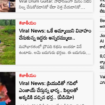
Viral Drum Guitar: సాధారణంగా మనం నీటిని
టీమ
నిల్వ చేసుకోవడానికో లేదా చెత్త వేయడానికో
లే
వాడుకునే ప్లాస్టిక్ డ్రమ్‌లతో అద్భుతమైన గిటార్‌ను
తయారు చేశాడు. ఇది నిజంగా జరుగుతుందా అనే
Bea
#జాతీయం
సందేహం మీకు రావచ్చు, కానీ మనోడు ఆ
అన్న
Viral News: ఒకే అమ్మాయిని వివాహం
సందేహాన్ని పటాపంచలు చేస్తూ తను తయారు చేసిన
Jio
డ్రమ్ గిటార్‌తో అద్భుతమైన ట్యూన్‌లను ప్లే చేస్తూ
చేసుకున్న ఇద్దరు అన్నదమ్ములు..
AI 
నెట్టింట తెగ వైరల్ అవుతున్నాడు. ఇంతకీ మనోడి కథ
మహాభారతంలో ద్రౌపది కథను అందరూ వినే
కాల్
ఏంటో ఈ స్టోరీలో తెలుసుకుందాం. READ
ఉంటారు. ఆమె ఐదుగురు భర్తలు. ఈ ఐదుగురు
ALSO: Ram Mandir:…
8,0
అన్నదమ్ములైన పాండవులు. అన్నదమ్ములు ఒకే
బ్య
మహిళను పెళ్లి చేసుకునే సంస్కృతి దేశంలోని కొన్ని
SE 
ప్రాంతాలలో ఇప్పటికీ సంప్రదాయంగా వస్తోంది.
#జాతీయం
తాజాగా హిమాచల్ ప్రదేశ్‌లోని శిల్లాయ్ గ్రామంలో
Va
ఇలాంటి ఘటన వెలుగులోకి వచ్చింది. శిల్లాయ్
Viral News: ప్రియుడితో గదిలో
ఎగి
గ్రామంలో హట్టి తెగకు చెందిన ఇద్దరు సోదరులు ఒకే
ఎంజాయ్ చేస్తున్న భార్య.. పిల్లలతో
వధువును వివాహం చేసుకున్నారు.
అక్కడికి వచ్చిన భర్త.. (వీడియో)