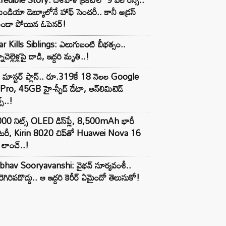
ిండియా డెబ్యూలోనే హాఫ్ సెంచరీ.. కానీ అడ్రస్
కుండా పోయిన ఓపెనర్!
r Kills Siblings: ఎలుగుబంటి బీభత్సం..
ాచెల్లెళ్లపై దాడి, ఇద్దరి మృతి..!
 మాస్టర్ ప్లాన్.. రూ.319కే 18 నెలల Google
Pro, 45GB హై-స్పీడ్ డేటా, అన్⁭లిమిటెడ్
స్..!
00 నిట్స్ OLED డిస్‌ప్లే, 8,500mAh భారీ
ాటరీ, Kirin 8020 చిప్‌తో Huawei Nova 16
లాంచ్..!
ibhav Sooryavanshi: వైభవ్ సూర్యవంశీ..
రెగిరిపడొద్దు.. ఆ ఇద్దరి కెరీర్ ఏమైందో తెలుసుకో!