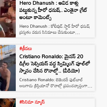
Hero Dhanush : ఆవిడ కాళ్లు
పట్టుకున్న హీరో ధనుష్.. ఎంతైనా గ్రేట్
అంటూ కామెంట్స్
Hero Dhanush : కోలీవుడ్ స్టార్ హీరో ధనుష్
ప్రస్తుతం వరుస సినిమాలు చేసుకుంటూ
దూసుకుపోతున్నారు. ఓ వైపు హీరోగా వరుసగా
సినిమాలు చేస్తూనే అలరిస్తున్నారు.
#క్రీడలు
Cristiano Ronaldo: మైనస్ 20
డిగ్రీల సెల్సియస్ వద్ద స్విమ్మింగ్ పూల్‌లో
స్నానం చేసిన రొనాల్డో.. (వీడియో)
Cristiano Ronaldo: లెజెండరీ ఫుట్‌బాల్
ఆటగాడు క్రిస్టియానో రొనాల్డో ప్రపంచవ్యాప్తంగా
ఉన్న పాపులారిటీ గురించి ప్రత్యేకంగా చెప్పనవసరం
లేదు. అతను ఏం చేసినా అది సెన్సేషనల్‌గా
#సినిమా న్యూస్
మారుతుంది. ఇటీవల, క్రిస్టియానో రొనాల్డో చేసిన