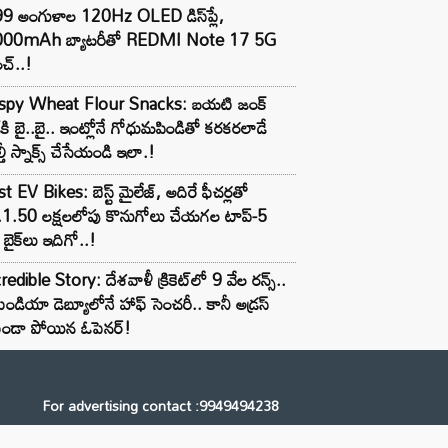
99 అంగుళాల 120Hz OLED డిస్‌ప్లే,
000mAh బ్యాటరీతో REDMI Note 17 5G
చ్..!
ispy Wheat Flour Snacks: బయటి జంక్
్‌కి బై..బై.. ఇంట్లోనే గోధుమపిండితో కరకరలాడే
్తీ స్నాక్స్ చేసేయండి ఇలా.!
t EV Bikes: బెస్ట్ మైలేజ్, అదిరే ఫీచర్లతో
.1.50 లక్షలలోపు కొనుగోలు చేయగల టాప్-5
బైక్‌లు ఇదిగో..!
redible Story: దేశవాళీ క్రికెట్‌లో 9 వేల రన్స్..
ిండియా డెబ్యూలోనే హాఫ్ సెంచరీ.. కానీ అడ్రస్
కుండా పోయిన ఓపెనర్!
For advertising contact :9949494238
Email: digital@ntvnetwork.com