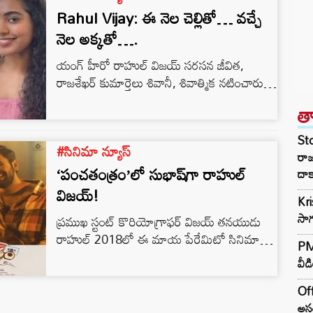
Rahul Vijay: ఈ నెల చెల్లితో… వచ్చే
నెల అక్కతో….
యంగ్ హీరో రాహుల్ విజయ్ సరసన జీవిత,
రాజశేఖర్ కుమార్తెలు శివానీ, శివాత్మిక నటించారు.
అందులో ఒక సినిమా డిసెంబర్ లో వస్తుండగా,
త
మరొకటి జనవరిలో విడుదల కానుంది.
St
#సినిమా న్యూస్
రా
‘పంచతంత్రం’లో సుభాష్‌గా రాహుల్
దాక
విజయ్!
Kr
సాగ
ప్ర‌ముఖ స్టంట్ కొరియోగ్రాఫ‌ర్ విజ‌య్ త‌న‌యుడు
రాహుల్ 2018లో ఈ మాయ పేరేమిటో సినిమాతో
PM 
హీరోగా టాలీవుడ్ ఎంట్రీ ఇచ్చాడు. ఆ త‌ర్వాత
వీడ
సంవ‌త్స‌రం నిహారిక‌తో క‌లిసి సూర్య‌కాంతంలో
న‌టించిన రాహుల్ విజ‌య్ గ‌త యేడాది కాలేజ్
Off
కుమార్లో టైటిల్ రోల్ పోషించాడు. ఇప్పుడు హ‌ర్ష
అసం