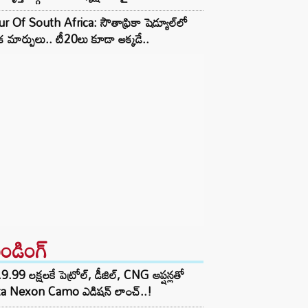
r Of South Africa: సౌతాఫ్రికా షెడ్యూల్‌లో
క మార్పులు.. టీ20లు కూడా అక్కడే..
రెండింగ్‌
9.99 లక్షలకే పెట్రోల్, డీజిల్, CNG ఆప్షన్లతో
ta Nexon Camo ఎడిషన్ లాంచ్..!