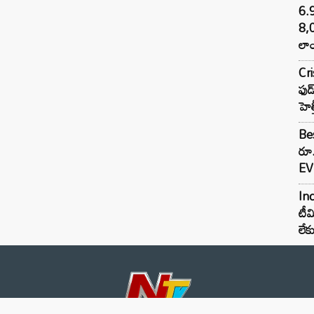
6.
8,
లాం
Cr
ఫుడ
హెల
Bes
రూ
EV 
Inc
టీమ
లే