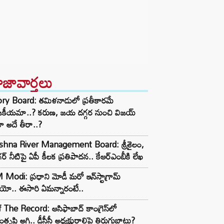
ాజావార్తలు
ory Board: తమిళనాడులో ప్రతీకారమే
జకీయమా..? కరుణ, జయ దగ్గర నుంచి విజయ్
ా అదే తీరా..?
ishna River Management Board: శ్రీశైలం,
ర్ నీటిపై ఏపీ కీలక ప్రతిపాదన.. కేఆర్ఎంబీకి లేఖ
Modi: ప్రధాని మోడీ మరో ఇన్‌స్టాగ్రామ్
ియో.. ఈసారి ఏమన్నారంటే..
 The Record: ఆసిఫాబాద్ కాంగ్రెస్‌లో
తృప్తి అగ్గి.. డీసీసీ అధ్యక్షురాలిపై తిరుగుబాటు?