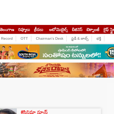
తెలంగాణ
రివ్యూలు
క్రీడలు
ఆటోమొబైల్స్
బిజినెస్‌
టెక్నాలజీ
లైఫ్ స్టై
e Record
OTT
Chairman's Desk
స్టడీ & జాబ్స్
భక్తి
#సినిమా న్యూస్