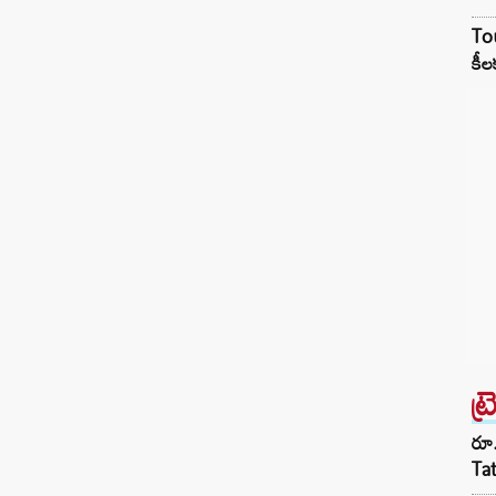
పులిపాక ద‌ర్శ‌క‌త్వం వ‌హిస్తున్న పంచ‌తంత్రంలో
Tou
రాహుల్ హీరోగా న‌టిస్తున్నాడు. జూన్ 7 రాహుల్
కీల
విజ‌య్ పుట్టిన రోజు సంద‌ర్భంగా అత‌నికి
సంబంధించిన ఫ‌స్ట్ లుక్ పోస్ట‌ర్ ను నిర్మాత‌లు
అఖిలేష్…
ట్
రూ.
Ta