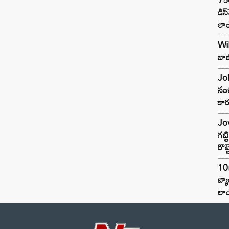
డిస
లాం
Wil
బాబ
Joh
సంచ
కార
Jow
గట్
రొట్
10
బ్
లాం