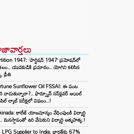
ాజావార్తలు
tition 1947: ‘పార్టిషన్ 1947’ ప్రమోషన్‌లో
లం.. యువకుడికి ప్రమాదం.. యోగిని కలిసిన
ీ, ప్రీతి
rtune Sunflower Oil FSSAI: ఈ వంట
ె వాడుతున్నారా?.. ఫార్చ్యూన్ సన్‌ఫ్లవర్ ఆయిల్
పిల్ ల్యాబ్ పరీక్షలో విఫలం..!
inada: కాలేజ్ యాజమాన్యం వేధింపులకి విద్యార్థి
.. మనస్దాపంతో ఉరి వేసుకుని విద్యార్ది ఆత్మహత్య.!
 LPG Supplier to India: భారత్‌కు 67%