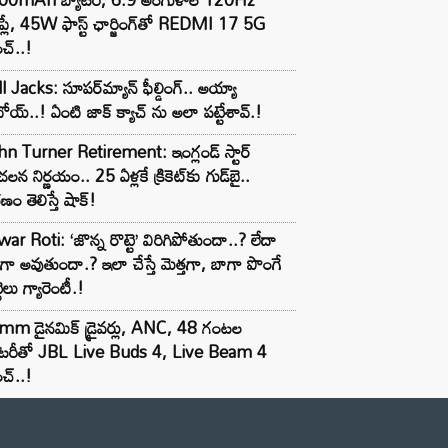
్‌ప్లే, 45W ఫాస్ట్ ఛార్జింగ్‌తో REDMI 17 5G
చ్..!
l Jacks: సూపర్‌మ్యాన్ ఫీల్డింగ్.. అయ్యా
ోయ్..! ఏంటి జాక్ క్యాచ్ ను అలా పట్టేశావ్.!
n Turner Retirement: ఇంగ్లండ్ స్టార్
లన నిర్ణయం.. 25 ఏళ్లకే క్రికెట్‌కు గుడ్‌బై..
ణం తెలిస్తే షాక్!
ar Roti: ‘జొన్న రొట్టె’ విరిగిపోతుందా..? లేదా
టిగా అవుతుందా.? ఇలా చేస్తే మెత్తగా, బాగా పొంగే
టెలు గ్యారెంటీ.!
mm డైనమిక్ డ్రైవర్లు, ANC, 48 గంటల
యాటరీతో JBL Live Buds 4, Live Beam 4
చ్..!