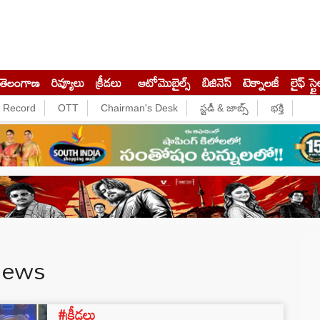
తెలంగాణ
రివ్యూలు
క్రీడలు
ఆటోమొబైల్స్
బిజినెస్‌
టెక్నాలజీ
లైఫ్ స్టై
e Record
OTT
Chairman's Desk
స్టడీ & జాబ్స్
భక్తి
News
#క్రీడలు