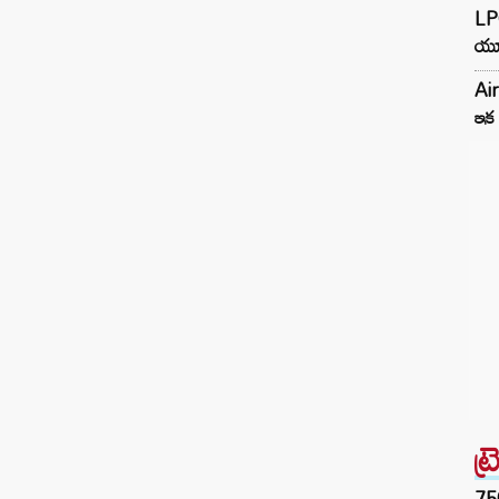
LPG
దారులు మూసుకుపోవడంతోనే తాను ఈ రిటైర్మెంట్‌
యూ
నిర్ణయం తీసుకున్నట్లు నదీమ్‌ తెలిపాడు. ఇక
ప్రపంచవ్యాప్తంగా జరిగే టీ20 లీగ్‌ల్లో ఆడేందుకు
Air
తాను సిద్ధంగా ఉన్నట్లు చెప్పాడు. 34 ఏళ్ల నదీమ్‌
ఇక 
2019-2021 మధ్యలో భారత్ తరఫున రెండు టెస్ట్‌
మ్యాచ్‌లు ఆడి…
ట్
75