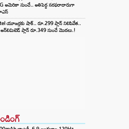
 అమెరికా నుంచే.. అతిపెద్ద సరఫరాదారుగా
ఎస్
tel యూజర్లకు షాక్.. రూ.299 ప్లాన్ నిలిపివేత..
అన్‌లిమిటెడ్ ప్లాన్ రూ.349 నుంచే మొదలు.!
రెండింగ్‌
00mAh బ్యాటరీ, 6.9 అంగుళాల 120Hz