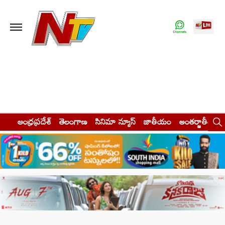
ఆంధ్రప్రదేశ్
తెలంగాణ
సినిమా న్యూస్
జాతీయం
అంతర్జాతీయం