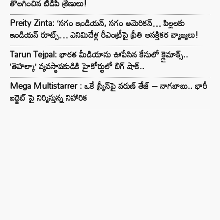
తొలగించిన టీడీపీ శ్రేణులు!
Preity Zinta: ‘సగం ఇండియన్, సగం అమెరికన్… పిల్లలకు
ఇండియన్ రూట్స్… ఎనిమిదేళ్ల రీఎంట్రీపై ప్రీతి ఆసక్తికర వ్యాఖ్యలు!
Tarun Tejpal: భారత మీడియాను ఊపేసిన కేసులో క్లైమాక్స్..
‘తెహల్కా’ వ్యవస్థాపకుడికి హైకోర్టులో బిగ్ షాక్..
Mega Multistarrer : ఒకే స్క్రీన్‌పై వరుణ్ తేజ్ – నాగబాబు.. భారీ
బడ్జెట్ పై నిర్మిస్తున్న నిహారిక