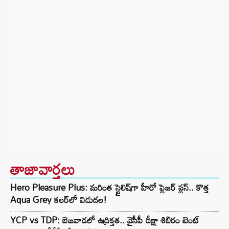
తాజావార్తలు
Hero Pleasure Plus: మరింత స్టైలిష్‌గా హీరో ప్లెజర్ ప్లస్.. కొత్త
Aqua Grey కలర్‌లో విడుదల!
YCP vs TDP: బెజవాడలో ఉద్రిక్తత.. వైసీపీ దీక్షా శిబిరం టెంట్