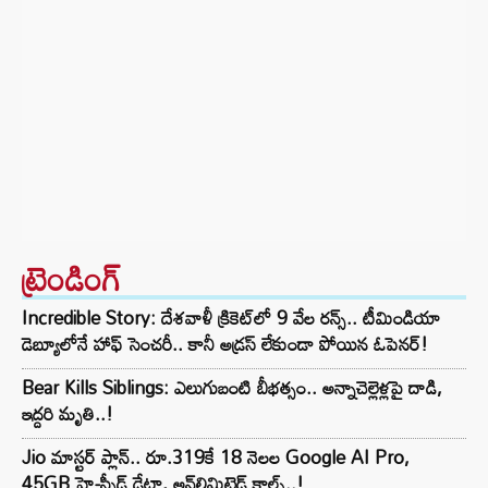
ట్రెండింగ్‌
Incredible Story: దేశవాళీ క్రికెట్‌లో 9 వేల రన్స్.. టీమిండియా
డెబ్యూలోనే హాఫ్ సెంచరీ.. కానీ అడ్రస్ లేకుండా పోయిన ఓపెనర్!
Bear Kills Siblings: ఎలుగుబంటి బీభత్సం.. అన్నాచెల్లెళ్లపై దాడి,
ఇద్దరి మృతి..!
Jio మాస్టర్ ప్లాన్.. రూ.319కే 18 నెలల Google AI Pro,
45GB హై-స్పీడ్ డేటా, అన్⁭లిమిటెడ్ కాల్స్..!