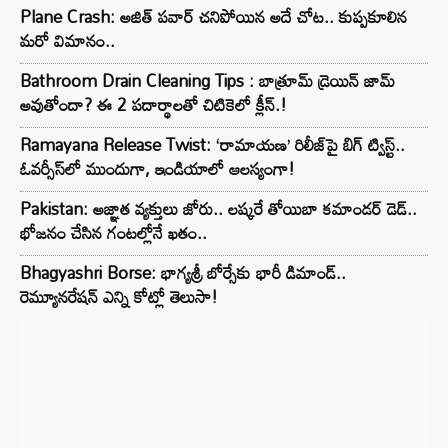
Plane Crash: అజిత్ పవార్ చనిపోయిన అదే చోట.. కుప్పకూలిన
మరో విమానం..
Bathroom Drain Cleaning Tips : బాత్రూమ్ డ్రెయిన్ జామ్
అవుతోందా? ఈ 2 పదార్థాలతో చిటికెలో క్లీన్.!
Ramayana Release Twist: ‘రామాయణ’ రిలీజ్‌పై బిగ్ ట్విస్ట్..
ఓవర్సీస్‌లో ముందుగా, ఇండియాలో ఆలస్యంగా!
Pakistan: అజ్ఞాత వ్యక్తులు జోరు.. లష్కరే తోయిబా కమాండర్ డెడ్..
భోజనం చేసిన గంటల్లోనే ఖతం..
Bhagyashri Borse: భాగ్యశ్రీ బోర్సేకు భారీ డిమాండ్..
రెమ్యూనరేషన్ ఎన్ని కోట్లో తెలుసా!