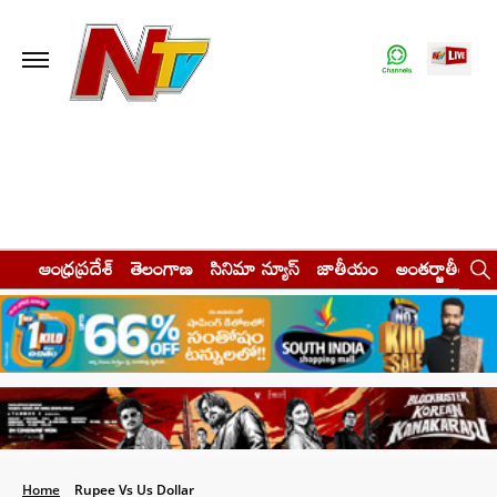
ఆంధ్రప్రదేశ్
తెలంగాణ
సినిమా న్యూస్
జాతీయం
అంతర్జాతీయం
Home
Rupee Vs Us Dollar