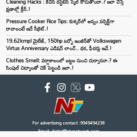
Cleaning Hacks : కిచెన్ డస్ట్‌బిన్ స్మెల్ కొడుతోందా.? ఇలా చేస్తే
క్షణాల్లో క్లీన్.!
Pressure Cooker Rice Tips: కుక్కర్‌లో అన్నం పర్ఫెక్ట్‌గా
రావాలంటే ఇదే సీక్రెట్.!
19.62kmpl మైలేజ్, 150hp టర్బో ఇంజిన్‌తో Volkswagen
Virtus Anniversary ఎడిషన్ లాంచ్.. ధర, ఫీచర్లు ఇవే.!
Clothes Smell: వర్షాకాలంలో బట్టల నుంచి దుర్వాసనా.? ఈ
సింపుల్ చిట్కాలతో చెక్ పెట్టండి ఇలా.!
For advertising contact :9949494238
Email: digital@ntvnetwork.com