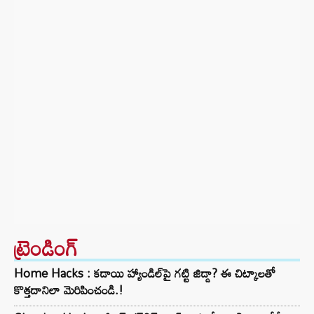
ట్రెండింగ్‌
Home Hacks : కడాయి హ్యాండిల్‌పై గట్టి జిడ్డా? ఈ చిట్కాలతో
కొత్తదానిలా మెరిపించండి.!