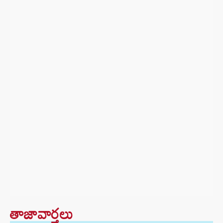
తాజావార్తలు