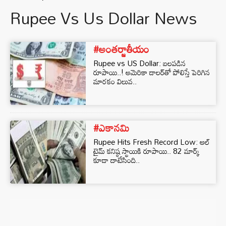
Rupee Vs Us Dollar News
#అంతర్జాతీయం
Rupee vs US Dollar: బలపడిన
రూపాయి..! అమెరికా డాలర్‌తో పోలిస్తే పెరిగిన
మారకం విలువ..
#ఎకానమి
Rupee Hits Fresh Record Low: ఆల్‌
టైమ్‌ కనిష్ఠ స్థాయికి రూపాయి.. 82 మార్క్‌
కూడా దాటేసింది..