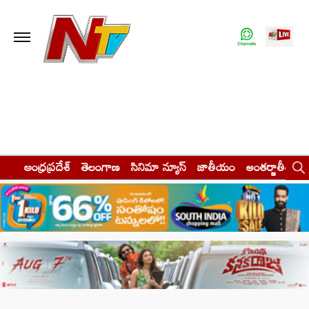
ఆంధ్రప్రదేశ్
తెలంగాణ
సినిమా న్యూస్
జాతీయం
అంతర్జాతీయం