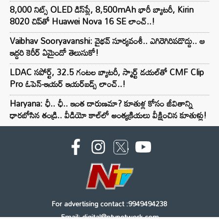
8,000 నిట్స్ OLED డిస్‌ప్లే, 8,500mAh భారీ బ్యాటరీ, Kirin
8020 చిప్‌తో Huawei Nova 16 SE లాంచ్..!
Vaibhav Sooryavanshi: వైభవ్ సూర్యవంశీ.. ఎగిరెగిరిపడొద్దు.. ఆ
ఇద్దరి కెరీర్ ఏమైందో తెలుసుకో!
LDAC సపోర్ట్, 32.5 గంటల బ్యాటరీ, స్మార్ట్ డయల్‌తో CMF Clip
Pro ఓపెన్-ఇయర్ ఇయర్‌బడ్స్ లాంచ్..!
Haryana: ఛీ.. ఛీ.. ఇంత దారుణమా? కూతుళ్ల కోసం జీవితాన్ని
ధారబోసిన తండ్రి.. వీడియో కాల్‌లో అంత్యక్రియలు వీక్షించిన కూతుళ్లు!
For advertising contact :9949494238
Email: digital@ntvnetwork.com