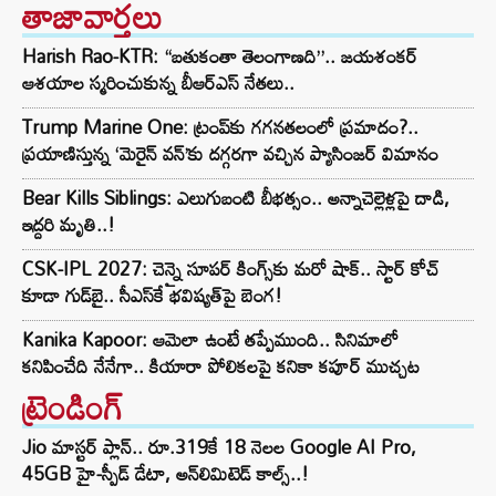
తాజావార్తలు
Harish Rao-KTR: “బతుకంతా తెలంగాణది”.. జయశంకర్
ఆశయాల స్మరించుకున్న బీఆర్ఎస్ నేతలు..
Trump Marine One: ట్రంప్‌కు గగనతలంలో ప్రమాదం?..
ప్రయాణిస్తున్న ‘మెరైన్ వన్’కు దగ్గరగా వచ్చిన ప్యాసింజర్ విమానం
Bear Kills Siblings: ఎలుగుబంటి బీభత్సం.. అన్నాచెల్లెళ్లపై దాడి,
ఇద్దరి మృతి..!
CSK-IPL 2027: చెన్నై సూపర్ కింగ్స్‌కు మరో షాక్.. స్టార్ కోచ్
కూడా గుడ్‌బై.. సీఎస్‌కే భవిష్యత్‌పై బెంగ!
Kanika Kapoor: ఆమెలా ఉంటే తప్పేముంది.. సినిమాలో
కనిపించేది నేనేగా.. కియారా పోలికలపై కనికా కపూర్ ముచ్చట
ట్రెండింగ్‌
Jio మాస్టర్ ప్లాన్.. రూ.319కే 18 నెలల Google AI Pro,
45GB హై-స్పీడ్ డేటా, అన్⁭లిమిటెడ్ కాల్స్..!