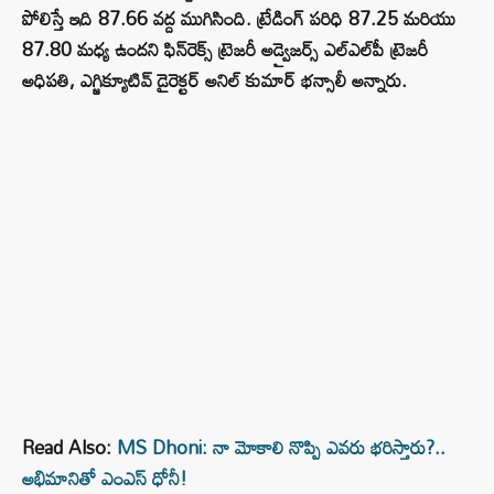
పోలిస్తే ఇది 87.66 వద్ద ముగిసింది. ట్రేడింగ్ పరిధి 87.25 మరియు
87.80 మధ్య ఉందని ఫిన్‌రెక్స్ ట్రెజరీ అడ్వైజర్స్ ఎల్‌ఎల్‌పీ ట్రెజరీ
అధిపతి, ఎగ్జిక్యూటివ్ డైరెక్టర్ అనిల్ కుమార్ భన్సాలీ అన్నారు.
Read Also:
MS Dhoni: నా మోకాలి నొప్పి ఎవరు భరిస్తారు?..
అభిమానితో ఎంఎస్ ధోనీ!