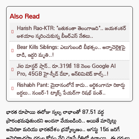
Also Read
Harish Rao-KTR: "బతుకంతా తెలంగాణది".. జయశంకర్
ఆశయాల స్మరించుకున్న బీఆర్ఎస్ నేతలు..
Bear Kills Siblings: ఎలుగుబంటి బీభత్సం.. అన్నాచెల్లెళ్లపై
దాడి, ఇద్దరి మృతి..!
Jio మాస్టర్ ప్లాన్.. రూ.319కే 18 నెలల Google AI
Pro, 45GB హై-స్పీడ్ డేటా, అన్⁭లిమిటెడ్ కాల్స్..!
Rishabh Pant: మైదానంలోనే కాదు.. ఆర్థికంగానూ రికార్డు
బద్దలు.. నంబర్-1 ట్యాక్స్ పేయర్‌గా రిషభ్ పంత్..
భారత రూపాయి ఈరోజు స్వల్ప లాభాలతో 87.51 వద్ద
ప్రారంభమవుతుందని అంచనా వేయబడింది.. అయితే మార్కెట్లు
అమెరికా మరియు భారతదేశం ద్రవ్యోల్బణం.. ఆగస్టు 15న జరిగే
అమెరికా-రష్యా చర్చల కోసం వేచి చూసే రీతిలో ఉన్నాయి.. ఈ చర్చలు