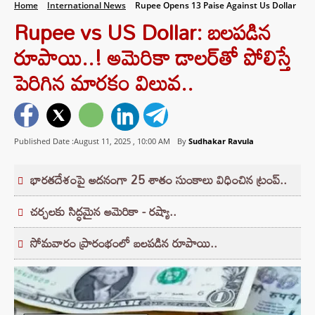
Home
International News
Rupee Opens 13 Paise Against Us Dollar
Rupee vs US Dollar: బలపడిన
రూపాయి..! అమెరికా డాలర్‌తో పోలిస్తే
పెరిగిన మారకం విలువ..
Published Date :August 11, 2025 ,
10:00 AM
By
Sudhakar Ravula
భారతదేశంపై అదనంగా 25 శాతం సుంకాలు విధించిన ట్రంప్..
చర్చలకు సిద్ధమైన అమెరికా - రష్యా..
సోమవారం ప్రారంభంలో బలపడిన రూపాయి..