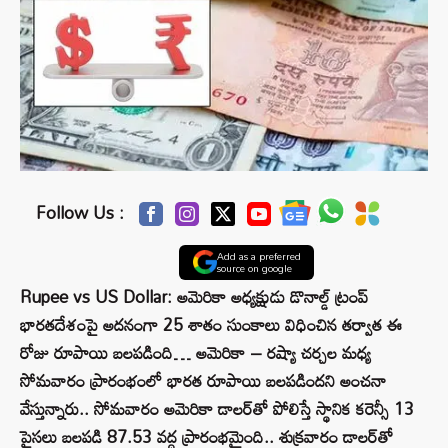
Follow Us :
Add as a preferred
source on google
Rupee vs US Dollar: అమెరికా అధ్యక్షుడు డొనాల్డ్ ట్రంప్
భారతదేశంపై అదనంగా 25 శాతం సుంకాలు విధించిన తర్వాత ఈ
రోజు రూపాయి బలపడింది… అమెరికా – రష్యా చర్చల మధ్య
సోమవారం ప్రారంభంలో భారత రూపాయి బలపడిందని అంచనా
వేస్తున్నారు.. సోమవారం అమెరికా డాలర్‌తో పోలిస్తే స్థానిక కరెన్సీ 13
పైసలు బలపడి 87.53 వద్ద ప్రారంభమైంది.. శుక్రవారం డాలర్‌తో