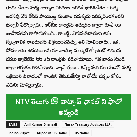
రెండు దేశాల మధ్య కాల్పుల విరమణ జరిగితే భారతదేశం యొక్క
అదనపు 25 బేసిస్ పాయింట్ల సుంకాల సమస్యను పరిష్కరించగలవని
భన్సాలీ పేర్కొన్నారు.. ఆర్‌బీఐ డాలర్లను అమ్మడం ద్వారా రూపాయి
బలహీనతను కాపాడుతుంది.. కాబట్టి, ఎగుమతిదారులు తమ
స్వల్పకాలిక రాబడులను విక్రయించవచ్చు అని సూచించారు.. ఇక,
సోమవారం ఉదయం ఆసియా వాణిజ్య మార్కెట్‌లో బ్రెంట్ చమురు
ధరలు బ్యారెల్‌కు 66.25 డాలర్లకు పడిపోయాయి, గత వారం నుండి
బాగా తగ్గుదల కొనసాగింది, వ్యాపారులు.. రష్యా మరియు యుఎస్ మధ్య
ఉక్రెయిన్ వివాదంలో శాంతిని తెలియజేస్తూ రాబోయే చర్చల కోసం
ఎదురు చూస్తున్నారు.
NTV తెలుగు
వాట్సాప్ ఛానల్ ని ఫాలో
అవ్వండి
TAGS
Anil Kumar Bhansali
Finrex Treasury Advisors LLP.
Indian Rupee
Rupee vs US Dollar
US dollar