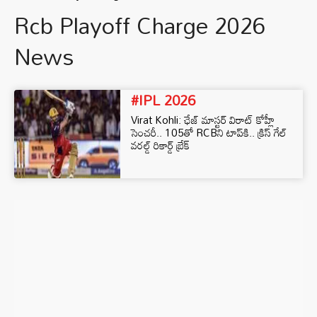
Rcb Playoff Charge 2026
News
#IPL 2026
Virat Kohli: ఛేజ్ మాస్టర్ విరాట్ కోహ్లీ
సెంచరీ.. 105తో RCBని టాప్‌కి.. క్రిస్ గేల్
వరల్డ్ రికార్డ్ బ్రేక్