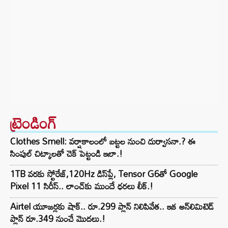
ట్రెండింగ్‌
Clothes Smell: వర్షాకాలంలో బట్టల నుంచి దుర్వాసనా.? ఈ
సింపుల్ చిట్కాలతో చెక్ పెట్టండి ఇలా.!
1TB వరకు స్టోరేజ్,120Hz డిస్‌ప్లే, Tensor G6తో Google
Pixel 11 సిరీస్.. లాంచ్⁭కు ముందే ధరలు లీక్.!
Airtel యూజర్లకు షాక్.. రూ.299 ప్లాన్ నిలిపివేత.. ఇక అన్‌లిమిటెడ్
ప్లాన్ రూ.349 నుంచే మొదలు.!