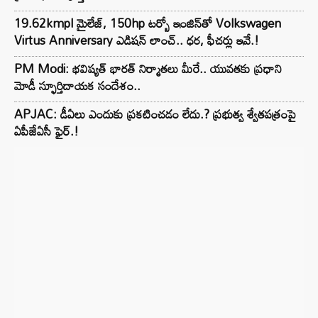
19.62kmpl మైలేజ్, 150hp టర్బో ఇంజిన్‌తో Volkswagen
Virtus Anniversary ఎడిషన్ లాంచ్.. ధర, ఫీచర్లు ఇవే.!
PM Modi: భవిష్యత్ భారత్ నిర్మాతలు మీరే.. యువతకు ప్రధాని
మోడీ స్ఫూర్తిదాయక సందేశం..
APJAC: డీఏలు ఎందుకు ప్రకటించడం లేదు.? ప్రభుత్వ శ్వేతపత్రంపై
ఏపీజేఏసీ ఫైర్.!