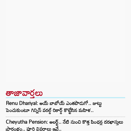
తాజావార్తలు
Renu Dhariyal: అయ్ బాబోయ్ ఎంతపొడుగో.. జుట్టు
పెంచుకుంటూ గిన్నిస్ వరల్డ్ రికార్డ్ కొట్టేసిన మహిళ..
Cheyutha Pension: అలర్ట్.. నేటి నుంచి కొత్త పింఛన్ల దరఖాస్తులు
ప్రారంభం.. పూర్తి వివరాలు ఇవే..