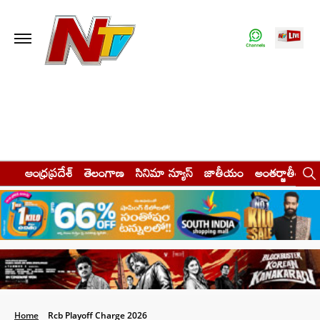
ఆంధ్రప్రదేశ్
తెలంగాణ
సినిమా న్యూస్
జాతీయం
అంతర్జాతీయం
Home
Rcb Playoff Charge 2026