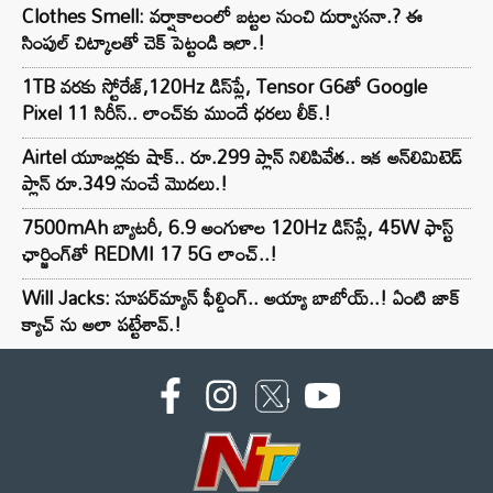
Clothes Smell: వర్షాకాలంలో బట్టల నుంచి దుర్వాసనా.? ఈ
సింపుల్ చిట్కాలతో చెక్ పెట్టండి ఇలా.!
1TB వరకు స్టోరేజ్,120Hz డిస్‌ప్లే, Tensor G6తో Google
Pixel 11 సిరీస్.. లాంచ్⁭కు ముందే ధరలు లీక్.!
Airtel యూజర్లకు షాక్.. రూ.299 ప్లాన్ నిలిపివేత.. ఇక అన్‌లిమిటెడ్
ప్లాన్ రూ.349 నుంచే మొదలు.!
7500mAh బ్యాటరీ, 6.9 అంగుళాల 120Hz డిస్‌ప్లే, 45W ఫాస్ట్
ఛార్జింగ్‌తో REDMI 17 5G లాంచ్..!
Will Jacks: సూపర్‌మ్యాన్ ఫీల్డింగ్.. అయ్యా బాబోయ్..! ఏంటి జాక్
క్యాచ్ ను అలా పట్టేశావ్.!