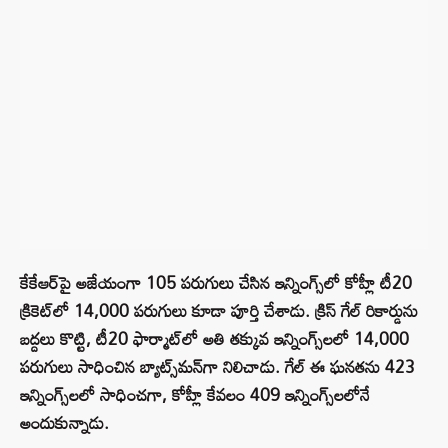
కేకేఆర్‌పై అజేయంగా 105 పరుగులు చేసిన ఇన్నింగ్స్‌లో కోహ్లీ టీ20
క్రికెట్‌లో 14,000 పరుగులు కూడా పూర్తి చేశాడు. క్రిస్ గేల్ రికార్డును
బద్దలు కొట్టి, టీ20 ఫార్మాట్‌లో అతి తక్కువ ఇన్నింగ్స్‌లలో 14,000
పరుగులు సాధించిన బ్యాట్స్‌మన్‌గా నిలిచాడు. గేల్ ఈ ఘనతను 423
ఇన్నింగ్స్‌లలో సాధించగా, కోహ్లీ కేవలం 409 ఇన్నింగ్స్‌లలోనే
అందుకున్నాడు.