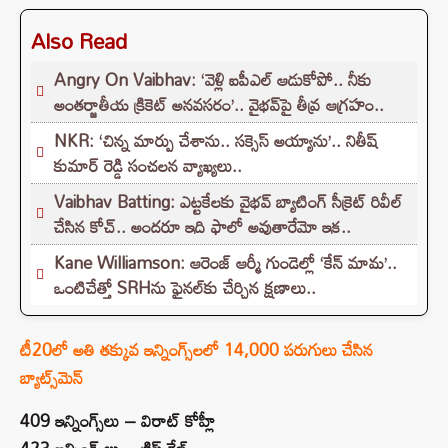
Also Read
Angry On Vaibhav: ‘వెళ్లి ఐపీఎల్ ఆడుకోపో.. నీకు
అంతర్జాతీయ క్రికెట్ అనవసరం’.. వైభవ్‌పై తీవ్ర ఆగ్రహం..
NKR: ‘చిన్న మార్పు చేశాను.. సక్సెస్ అయ్యాను’.. నితీష్
కుమార్ రెడ్డి సంచలన వ్యాఖ్యలు..
Vaibhav Batting: ఎట్టకేలకు వైభవ్ బ్యాటింగ్ సీక్రెట్ రివీల్
చేసిన కోచ్.. అందరూ ఇది ఫాలో అవుతారేమో ఇక..
Kane Williamson: ఆరెంజ్ ఆర్మీ గుండెల్లో ‘కేన్‌ మామ’..
ఒంటిచేత్తో SRHను ఫైనల్‌కు చేర్చిన క్షణాలు..
టీ20లో అతి తక్కువ ఇన్నింగ్స్‌లలో 14,000 పరుగులు చేసిన
బ్యాట్స్‌మెన్
409 ఇన్నింగ్స్‌లు – విరాట్ కోహ్లీ