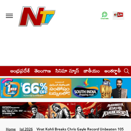
ఆంధ్రప్రదేశ్
తెలంగాణ
సినిమా న్యూస్
జాతీయం
అంతర్జాతీయం
Home
Ipl 2026
Virat Kohli Breaks Chris Gayle Record Unbeaten 105