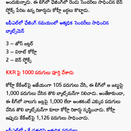
అందుకున్నాడు. ఈ లీగ్‌లో ఛేజింగ్‌లో రెండు సెంచరీలు సాధించిన బెన్
స్టోక్స్ పేరిట ఉన్న రికార్డును కోహ్లీ బద్దలు కొట్టాడు.
ఐపీఎల్‌లో ఛేజింగ్ సమయంలో అత్యధిక సెంచరీలు సాధించిన
బ్యాట్స్‌మెన్
3 – జోస్ బట్లర్
3 – విరాట్ కోహ్లీ
2 – బెన్ స్టోక్స్
KKR పై 1000 పరుగులు పూర్తి చేశాడు
కోహ్లీ కేకేఆర్‌పై అజేయంగా 105 పరుగులు చేసి, ఈ లీగ్‌లో ఆ జట్టుపై
1,000 పరుగులు చేసిన తొలి బ్యాట్స్‌మన్‌గా నిలిచాడు. అంతేకాకుండా,
ఈ లీగ్‌లో నాలుగు జట్లపై 1,000 లేదా అంతకంటే ఎక్కువ పరుగులు
చేసిన తొలి బ్యాట్స్‌మన్‌గా కూడా కోహ్లీ రికార్డు సృష్టించాడు. కోహ్లీ
ఇప్పుడు కేకేఆర్‌పై 1,126 పరుగులు సాధించాడు.
ఐపీఎల్‌లో ఒకే ప్రత్యర్థిపై అత్యధిక పరుగులు