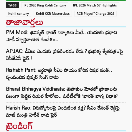
TAGS
IPL 2026 King Kohli Century
IPL 2026 Match 57 Highlights
Kohli century
Kohli KKR Masterclass
RCB Playoff Charge 2026
తాజావార్తలు
PM Modi: భవిష్యత్ భారత్ నిర్మాతలు మీరే.. యువతకు ప్రధాని
మోడీ స్ఫూర్తిదాయక సందేశం..
APJAC: డీఏలు ఎందుకు ప్రకటించడం లేదు.? ప్రభుత్వ శ్వేతపత్రంపై
ఏపీజేఏసీ ఫైర్.!
Rishabh Pant: అర్ధరాత్రి సీఎం సాయం కోరిన రిషబ్ పంత్..
స్పందించిన పుష్కర్ సింగ్ ధామి
Bharat Bhhagya Viddhaata: తుపాకుల మోతలో ప్రాణాలను
పణంగా పెట్టిన రియల్ హీరోలు.. ఓటీటీలోకి ‘భారత్ భాగ్య విధాత’
Harish Rao: నిరుద్యోగులపై ఎందుకింత కక్ష? సీఎం రేవంత్ రెడ్డిపై
మాజీ మంత్రి హరీశ్ రావు ఫైర్
ట్రెండింగ్‌