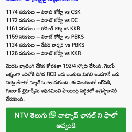
1174 పరుగులు – విరాట్ కోహ్లీ vs CSK
1172 పరుగులు – విరాట్ కోహ్లీ vs DC
1161 పరుగులు – రోహిత్ శర్మ vs KKR
1159 పరుగులు – విరాట్ కోహ్లీ vs PBKS
1134 పరుగులు – డేవిడ్ వార్నర్ vs PBKS
1126 పరుగులు – విరాట్ కోహ్లీ vs KKR
మొదట బ్యాటింగ్ చేసిన కోల్‌కతా 192/4 స్కోరు చేసింది. గెలుపే
లక్ష్యంగా బరిలోకి దిగిన RCB ఐదు బంతులు మిగిలి ఉండగానే ఆరు
వికెట్ల తేడాతో మ్యాచ్‌ను గెలుచుకుంది. ఈ విజయంతో ఆర్‌సిబి,
గుజరాత్ టైటాన్స్‌ను అధిగమించి పాయింట్ల పట్టికలో అగ్రస్థానానికి
చేరుకుంది.
NTV తెలుగు
వాట్సాప్ ఛానల్ ని ఫాలో
అవ్వండి