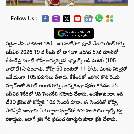
Follow Us :
Add as a preferred
source on google
ఏదైనా నేను దిగనంత వరకే.. అని మరోసారి ప్రూవ్ చేశాడు కింగ్ కోహ్లీ.
ఐపీఎల్ 2026 19 వ సీజన్ లో భాగంగా జరిగిన 57వ మ్యాచ్‌లో
కేకేఆర్‌పై విరాట్ కోహ్లీ అద్భుతమైన ఇన్నింగ్స్ ఆడి సెంచరీ (105
నాటౌట్) సాధించాడు. కోహ్లీ 60 బంతుల్లో 11 ఫోర్లు, మూడు సిక్సర్లతో
అజేయంగా 105 పరుగులు చేశాడు. కేకేఆర్‌తో జరిగిన తొలి రెండు
మ్యాచ్‌లలో డకౌట్ అయిన కోహ్లీ, అద్భుతంగా పునరాగమనం చేసి
ఐపీఎల్ కెరీర్‌లో 9వ సెంచరీని నమోదు చేశాడు. అంతేకాకుండా, ఇది
టీ20 క్రికెట్‌లో కోహ్లీకి 10వ సెంచరీ కూడా. ఈ సెంచరీతో కోహ్లీ,
పాకిస్తానీ ఆటగాడు సాహిబ్జాదా ఫర్హాన్‌తో సహా నలుగురు బ్యాట్స్‌మెన్ల
రికార్డును, అలాగే క్రిస్ గేల్ ప్రపంచ రికార్డును కూడా బ్రేక్ చేశాడు.