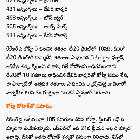
423 ఇన్నింగ్స్‌లు – క్రిస్ గేల్
431 ఇన్నింగ్స్‌లు – డేవిడ్ వార్నర్
468 ఇన్నింగ్స్‌లు – జోస్ బట్లర్
505 ఇన్నింగ్స్‌లు – అలెక్స్ హేల్స్
633 ఇన్నింగ్స్‌లు – కీరన్ పొలార్డ్
కేకేఆర్‌పై కోహ్లీ సాధించిన శతకం, టీ20 క్రికెట్‌లో 10వది. దీనితో
టీ20 క్రికెట్‌లో తొమ్మిదేసి శతకాలు సాధించిన సాహిబ్జాదా ఫర్హాన్,
అభిషేక్ శర్మ, క్వింటన్ డి కాక్, రిలే రోసోలను అధిగమించాడు.
టీ20లో 10 శతకాలు సాధించిన డేవిడ్ వార్నర్‌తో కోహ్లీ సమం చేసి,
ఈ ఫార్మాట్‌లో అత్యధిక శతకాలు సాధించిన బ్యాట్స్‌మెన్ల జాబితాలో
వార్నర్‌తో కలిసి సంయుక్తంగా మూడవ స్థానంలో నిలిచాడు.
కోహ్లీ రోహిత్‌తో సమానం
కేకేఆర్‌పై అజేయంగా 105 పరుగులు చేసిన కోహ్లీ, ప్లేయర్ ఆఫ్ ది
మ్యాచ్‌గా ఎంపికయ్యాడు. ఐపీఎల్‌లో ఇది 21వ ప్లేయర్ ఆఫ్ ది మ్యాచ్
అవార్డు, దీనితో అతను రోహిత్ శర్మతో సమంగా నిలిచాడు. లీగ్‌లో