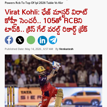
Powers Rcb To Top Of Ipl 2026 Table Vs Kkr
Virat Kohli: ఛేజ్ మాస్టర్ విరాట్
కోహ్లీ సెంచరీ.. 105తో RCBని
టాప్‌కి.. క్రిస్ గేల్ వరల్డ్ రికార్డ్ బ్రేక్
Published Date :May 14, 2026 ,
6:57 AM
By
Venkatesh