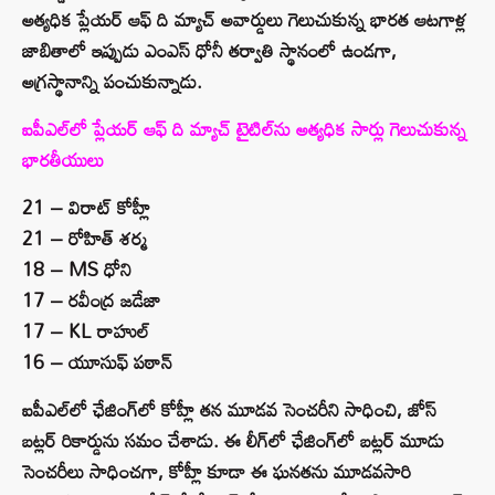
అత్యధిక ప్లేయర్ ఆఫ్ ది మ్యాచ్ అవార్డులు గెలుచుకున్న భారత ఆటగాళ్ల
జాబితాలో ఇప్పుడు ఎంఎస్ ధోనీ తర్వాతి స్థానంలో ఉండగా,
అగ్రస్థానాన్ని పంచుకున్నాడు.
ఐపీఎల్‌లో ప్లేయర్ ఆఫ్ ది మ్యాచ్ టైటిల్‌ను అత్యధిక సార్లు గెలుచుకున్న
భారతీయులు
21 – విరాట్ కోహ్లీ
21 – రోహిత్ శర్మ
18 – MS ధోని
17 – రవీంద్ర జడేజా
17 – KL రాహుల్
16 – యూసుఫ్ పఠాన్
ఐపీఎల్‌లో ఛేజింగ్‌లో కోహ్లీ తన మూడవ సెంచరీని సాధించి, జోస్
బట్లర్ రికార్డును సమం చేశాడు. ఈ లీగ్‌లో ఛేజింగ్‌లో బట్లర్ మూడు
సెంచరీలు సాధించగా, కోహ్లీ కూడా ఈ ఘనతను మూడవసారి