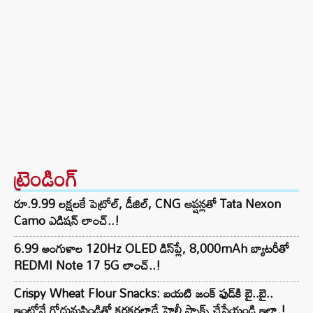
ట్రెండింగ్‌
రూ.9.99 లక్షలకే పెట్రోల్, డీజిల్, CNG ఆప్షన్లతో Tata Nexon
Camo ఎడిషన్ లాంచ్..!
6.99 అంగుళాల 120Hz OLED డిస్‌ప్లే, 8,000mAh బ్యాటరీతో
REDMI Note 17 5G లాంచ్..!
Crispy Wheat Flour Snacks: బయటి జంక్ ఫుడ్‌కి బై..బై..
ఇంట్లోనే గోధుమపిండితో కరకరలాడే హెల్తీ స్నాక్స్ చేసేయండి ఇలా.!