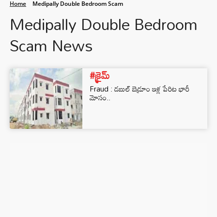
Home
Medipally Double Bedroom Scam
Medipally Double Bedroom
Scam News
#క్రైమ్
Fraud : డబుల్ బెడ్రూం ఇళ్ల పేరిట భారీ
మోసం..