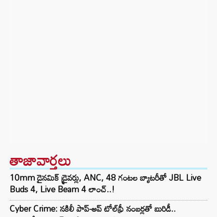
తాజావార్తలు
10mm డైనమిక్ డ్రైవర్లు, ANC, 48 గంటల బ్యాటరీతో JBL Live
Buds 4, Live Beam 4 లాంచ్..!
Cyber Crime: నకిలీ పాప్-అప్ టోల్‌ఫ్రీ నంబర్లతో బురిడీ..