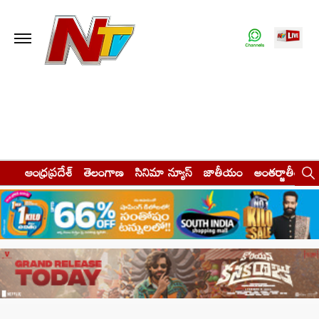
ఆంధ్రప్రదేశ్
తెలంగాణ
సినిమా న్యూస్
జాతీయం
అంతర్జాతీయం