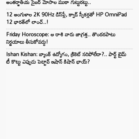
అంతర్జాతీయ సైబర్ మోసాల ముఠా గుట్టురట్టు..
12 అంగుళాల 2K 90Hz డిస్‌ప్లే, క్వాడ్ స్పీకర్లతో HP OmniPad
12 భారత్‌లో లాంచ్..!
Friday Horoscope: ఆ రాశి వారు జాగ్రత్త.. తొందరపాటు
నిర్ణయాలు తీసుకోవద్దు!
Ishan Kishan: బ్యాంక్ ఉద్యోగం, క్రికెట్ సరిపోలేదా?.. పార్ట్ టైమ్
టీ కొట్టు ఎప్పుడు పెట్టావ్ ఇషాన్ కిషాన్ భాయ్‌?