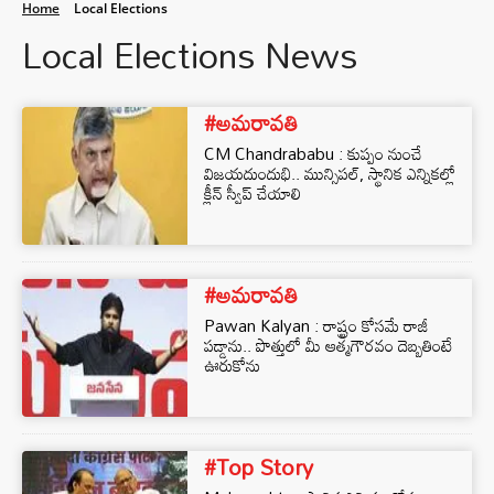
Home
Local Elections
Local Elections News
#అమరావతి
CM Chandrababu : కుప్పం నుంచే
విజయదుందుభి.. మున్సిపల్, స్థానిక ఎన్నికల్లో
క్లీన్ స్వీప్ చేయాలి
#అమరావతి
Pawan Kalyan : రాష్ట్రం కోసమే రాజీ
పడ్డాను.. పొత్తులో మీ ఆత్మగౌరవం దెబ్బతింటే
ఊరుకోను
#Top Story