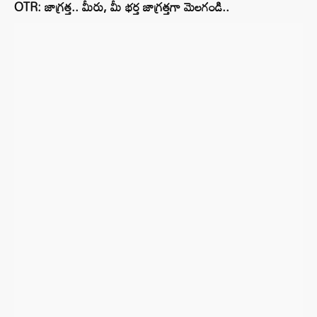
OTR: జాగ్రత్త.. మీరు, మీ భర్త జాగ్రత్తగా మెలగండి..