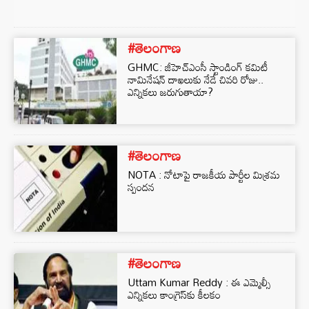
#తెలంగాణ
GHMC: జీహెచ్ఎంసీ స్టాండింగ్ కమిటీ
నామినేషన్ దాఖలుకు నేడే చివరి రోజు..
ఎన్నికలు జరుగుతాయా?
#తెలంగాణ
NOTA : నోటాపై రాజకీయ పార్టీల మిశ్రమ
స్పందన
#తెలంగాణ
Uttam Kumar Reddy : ఈ ఎమ్మెల్సీ
ఎన్నికలు కాంగ్రెస్‌కు కీలకం