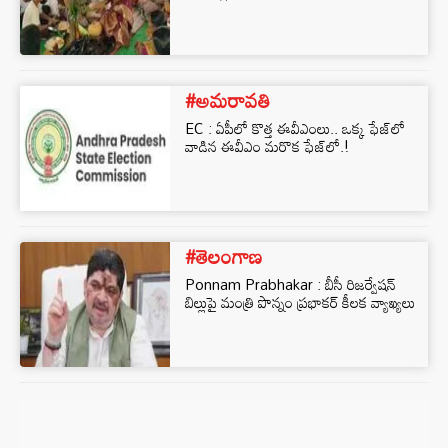
#అమరావతి
EC : ఏపీలో కొత్త ఈవీఎంలు.. ఒక్క ఫేజ్‌లో
వాడిన ఈవీఎం మరొక ఫేజ్‌లో.!
#తెలంగాణ
Ponnam Prabhakar : బీసీ రిజర్వేషన్
బిల్లుపై మంత్రి పొన్నం ప్రభాకర్ కీలక వ్యాఖ్యలు