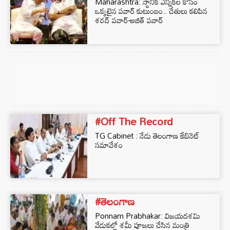
Maharashtra: స్థానిక ఎన్నికల కోసం
ఒక్కటైన పవార్ కుటుంబం.. చేతులు కలిపిన
శరద్ పవార్-అజిత్ పవార్‌
#Off The Record
TG Cabinet : నేడు తెలంగాణ కేబినెట్‌
సమావేశం
#తెలంగాణ
Ponnam Prabhakar: విజయదశమి
వేడుకల్లో శమీ పూజలు చేసిన మంత్రి