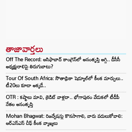
తాజావార్తలు
Off The Record: ఆసిఫాబాద్ కాంగ్రెస్‌లో అసంతృప్తి అగ్గి.. డీసీసీ
అధ్యక్షురాలిపై తిరుగుబాటు?
Tour Of South Africa: సౌతాఫ్రికా షెడ్యూల్‌లో కీలక మార్పులు..
టీ20లు కూడా అక్కడే..
OTR : కష్టాలు మావి, క్రెడిట్ వాళ్లదా.. భోగాపురం వేడుకలో టీడీపీ
నేతల అసంతృప్తి
Mohan Bhagwat: రిజర్వేషన్లు కొనసాగాలి, వారు వదులుకోవాలి:
ఆర్ఎస్ఎస్ చీఫ్ కీలక వ్యాఖ్యలు