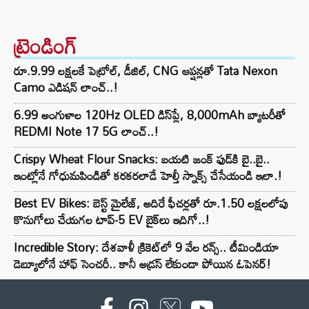
ట్రెండింగ్‌
రూ.9.99 లక్షలకే పెట్రోల్, డీజిల్, CNG ఆప్షన్లతో Tata Nexon
Camo ఎడిషన్ లాంచ్..!
6.99 అంగుళాల 120Hz OLED డిస్‌ప్లే, 8,000mAh బ్యాటరీతో
REDMI Note 17 5G లాంచ్..!
Crispy Wheat Flour Snacks: బయటి జంక్ ఫుడ్‌కి బై..బై..
ఇంట్లోనే గోధుమపిండితో కరకరలాడే హెల్తీ స్నాక్స్ చేసేయండి ఇలా.!
Best EV Bikes: బెస్ట్ మైలేజ్, అదిరే ఫీచర్లతో రూ.1.50 లక్షలలోపు
కొనుగోలు చేయగల టాప్-5 EV బైక్‌లు ఇదిగో..!
Incredible Story: దేశవాళీ క్రికెట్‌లో 9 వేల రన్స్.. టీమిండియా
డెబ్యూలోనే హాఫ్ సెంచరీ.. కానీ అడ్రస్ లేకుండా పోయిన ఓపెనర్!