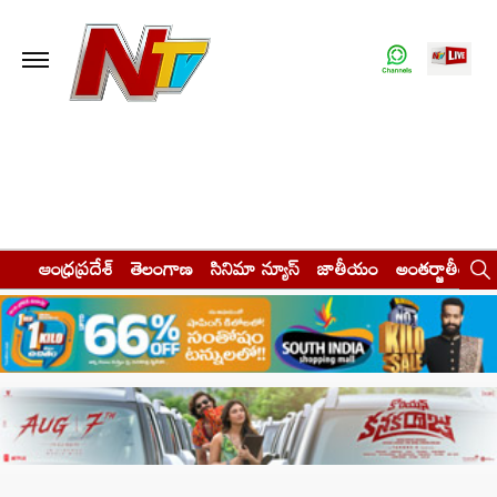
ఆంధ్రప్రదేశ్
తెలంగాణ
సినిమా న్యూస్
జాతీయం
అంతర్జాతీయం