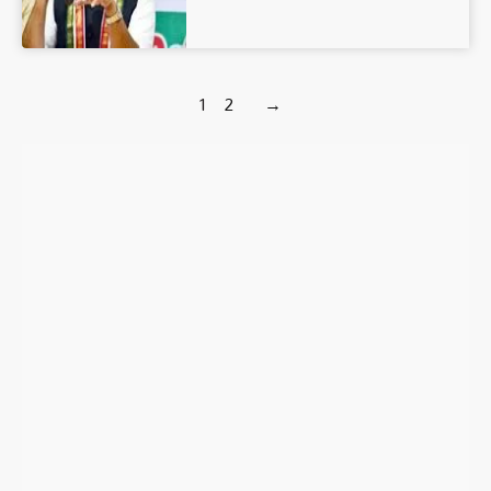
1
2
→