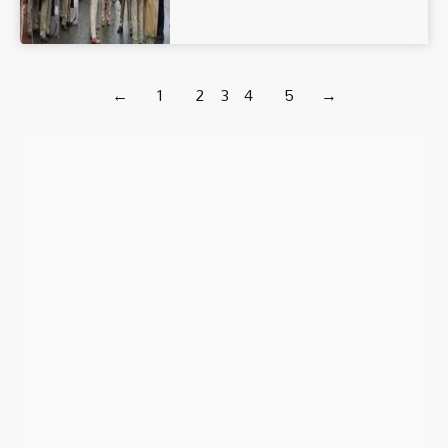
←
1
2
3
4
5
→