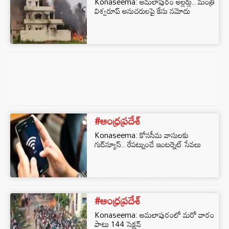
Konaseema: అమలాపురం అల్లర్లు.. మంత్రి
విశ్వరూప్ అనుచరులపై కేసు నమోదు
#ఆంధ్రప్రదేశ్
Konaseema: కోనసీమ వాసులకు
గుడ్‌న్యూస్.. రేపట్నుంచే ఇంటర్నెట్ సేవలు
#ఆంధ్రప్రదేశ్
Konaseema: అమలాపురంలో మరో వారం
పాటు 144 సెక్షన్