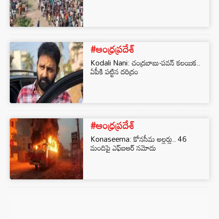
#ఆంధ్రప్రదేశ్
Kodali Nani: చంద్రబాబు-పవన్ కలయిక..
ఏపీకి పట్టిన దరిద్రం
#ఆంధ్రప్రదేశ్
Konaseema: కోనసీమ అల్లర్లు.. 46
మందిపై ఎఫ్‌ఐఆర్ నమోదు