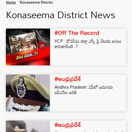
Home
Konaseema District
Konaseema District News
#Off The Record
YCP : కోనసీమ జిల్లా ఎస్పీ పై వేటుకు అసలు
కారణాలేంటి..?
#ఆంధ్రప్రదేశ్
Andhra Pradesh: ఏపీలో ఐదుగురు
ఐపీఎస్‌ల బదిలీ
#ఆంధ్రప్రదేశ్