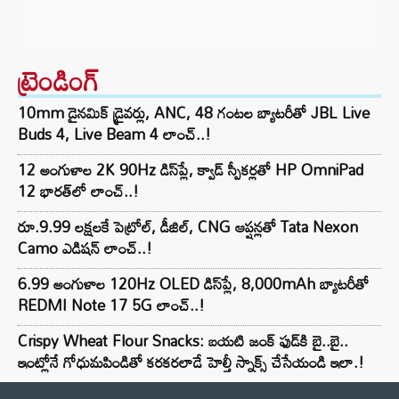
ట్రెండింగ్‌
10mm డైనమిక్ డ్రైవర్లు, ANC, 48 గంటల బ్యాటరీతో JBL Live
Buds 4, Live Beam 4 లాంచ్..!
12 అంగుళాల 2K 90Hz డిస్‌ప్లే, క్వాడ్ స్పీకర్లతో HP OmniPad
12 భారత్‌లో లాంచ్..!
రూ.9.99 లక్షలకే పెట్రోల్, డీజిల్, CNG ఆప్షన్లతో Tata Nexon
Camo ఎడిషన్ లాంచ్..!
6.99 అంగుళాల 120Hz OLED డిస్‌ప్లే, 8,000mAh బ్యాటరీతో
REDMI Note 17 5G లాంచ్..!
Crispy Wheat Flour Snacks: బయటి జంక్ ఫుడ్‌కి బై..బై..
ఇంట్లోనే గోధుమపిండితో కరకరలాడే హెల్తీ స్నాక్స్ చేసేయండి ఇలా.!