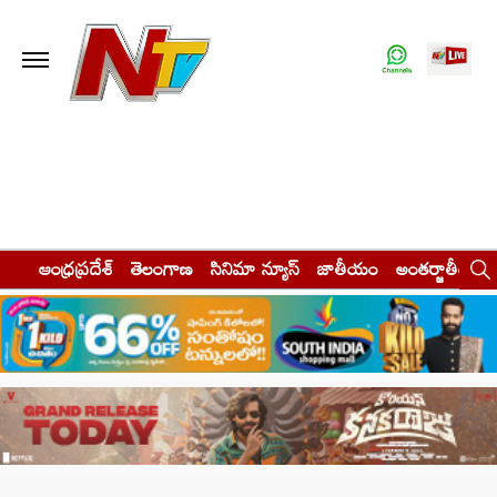
ఆంధ్రప్రదేశ్
తెలంగాణ
సినిమా న్యూస్
జాతీయం
అంతర్జాతీయం