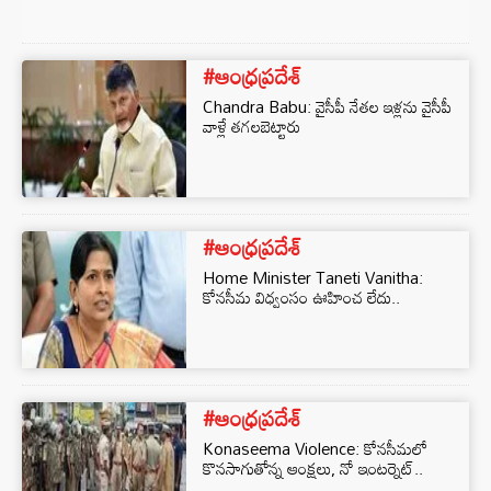
#ఆంధ్రప్రదేశ్
Chandra Babu: వైసీపీ నేతల ఇళ్లను వైసీపీ
వాళ్లే తగలబెట్టారు
#ఆంధ్రప్రదేశ్
Home Minister Taneti Vanitha:
కోనసీమ విధ్వంసం ఊహించ లేదు..
#ఆంధ్రప్రదేశ్
Konaseema Violence: కోనసీమలో
కొనసాగుతోన్న ఆంక్షలు, నో ఇంటర్నెట్..