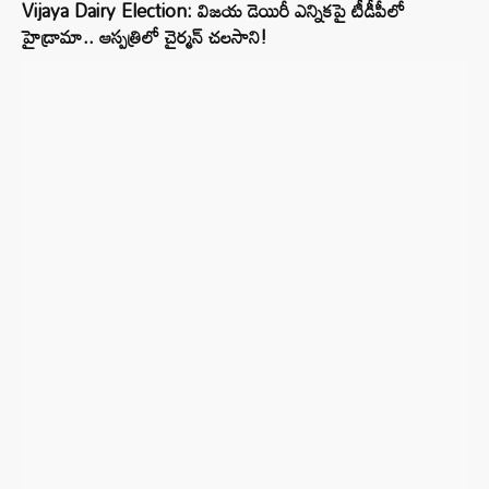
Vijaya Dairy Election: విజయ డెయిరీ ఎన్నికపై టీడీపీలో
హైడ్రామా.. ఆస్పత్రిలో చైర్మన్ చలసాని!