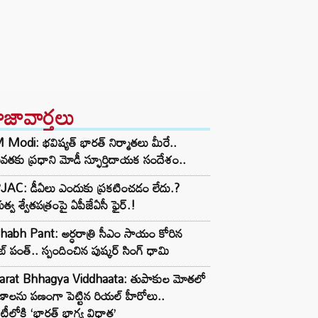
ాజావార్తలు
Modi: భవిష్యత్ భారత్ నిర్మాతలు మీరే..
తకు ప్రధాని మోడీ స్ఫూర్తిదాయక సందేశం..
JAC: డీఏలు ఎందుకు ప్రకటించడం లేదు.?
భుత్వ శ్వేతపత్రంపై ఏపీజేఏసీ ఫైర్.!
habh Pant: అర్ధరాత్రి సీఎం సాయం కోరిన
బ్ పంత్.. స్పందించిన పుష్కర్ సింగ్ ధామి
arat Bhhagya Viddhaata: తుపాకుల మోతలో
ాణాలను పణంగా పెట్టిన రియల్ హీరోలు..
టీలోకి ‘భారత్ భాగ్య విధాత’