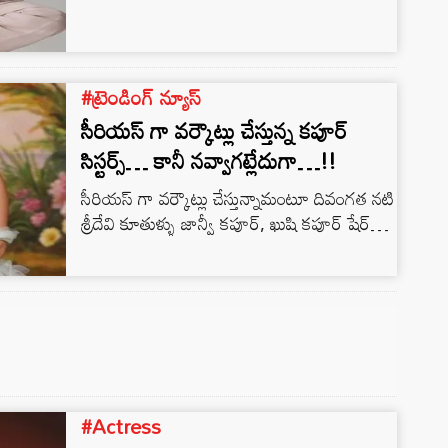
#ట్రెండింగ్ న్యూస్
సీరియస్ గా వర్కౌట్లు చేస్తున్న కపూర్
సిస్టర్స్… కానీ నవ్వాగట్లేదుగా…!!
సీరియస్ గా వర్కౌట్లు చేస్తున్నామంటూ దివంగత నటి
శ్రీదేవి కూతుళ్ళు జాన్వీ కపూర్, ఖుషి కపూర్ షేర్
చేసిన వీడియో ఇప్పుడు నెట్టింట్లో వైరల్ గా మారింది.
కపూర్ సిస్టర్స్ షేర్ చేసిన ఈ ఫన్నీ వీడియోలో
ఎరుపు, ఊదా రంగు జిమ్ దుస్తులు ధరించిన జాన్వి
కపూర్ తన చెల్లెలు ఖుషీ కాళ్ళను పట్టుకుని లాగడం
కనిపిస్తుంది. నేలమీద పడుకున్న ఖుషీ కపూర్, జాన్వి
ఆమెను పట్టుకోవటానికి ప్రయత్నించినప్పుడు
నవ్వుతోంది. ఖుషీ బూడిద రంగు టాప్,…
#Actress