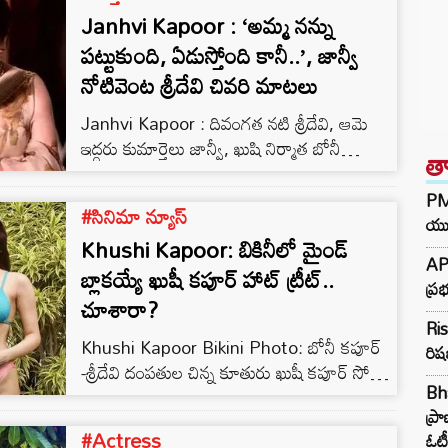
Janhvi Kapoor : ‘అమ్మ నన్ను
పట్టుకుంది, ఏడుస్తోంది కానీ..’, జాన్వీ
నోటివెంట శ్రీదేవి చివరి మాటలు
Janhvi Kapoor : దివంగత నటి శ్రీదేవి, ఆమె
ఇద్దరు కుమార్తెలు జాన్వీ, ఖుషి నిర్మాత బోనీ
త
కపూర్‌లకు రెండవ కుటుంబం ఉంది. బోనీ కపూర్
మొదటి భార్య మోనా శౌరీ కపూర్. వీరికి ఇద్దరు
PM 
#సినిమా న్యూస్
పిల్లలు. నటులు అర్జున్ కపూర్, అన్షులా కపూర్…
యువ
Khushi Kapoor: బికినీలో మైండ్
బోనీ కపూర్ .. శ్రీదేవి ని పెళ్లి చేసుకునేందుకు అర్జున్
AP
కపూర్‌ అంగీకరించలేదు.
బ్లాకయ్యే ఖుషీ కపూర్ హాట్ ట్రీట్..
ప్ర
చూశారా?
Ris
Khushi Kapoor Bikini Photo: బోనీ కపూర్
రిష
-శ్రీదేవి దంపతుల చిన్న కూతురు ఖుషీ కపూర్ సోషల్
Bh
మీడియాలో రచ్చ చేస్తోంది. ఆమె బాలీవుడ్ లో ఇంకా
ప్ర
హీరోయిన్ గా ఎంట్రీ ఇవ్వక ముందే అభిమానులను
#Actress
ఓటీ
సంపాదించుకునేందుకు బోల్డ్‌నెస్ బాణాన్ని