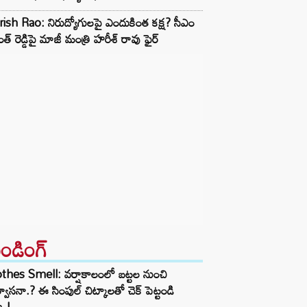
ish Rao: నిరుద్యోగులపై ఎందుకింత కక్ష? సీఎం
ంత్ రెడ్డిపై మాజీ మంత్రి హరీశ్ రావు ఫైర్
రెండింగ్‌
thes Smell: వర్షాకాలంలో బట్టల నుంచి
్వాసనా.? ఈ సింపుల్ చిట్కాలతో చెక్ పెట్టండి
ా.!