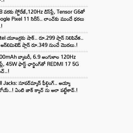
 వరకు స్టోరేజ్,120Hz డిస్‌ప్లే, Tensor G6తో
gle Pixel 11 సిరీస్.. లాంచ్⁭కు ముందే ధరలు
.!
tel యూజర్లకు షాక్.. రూ.299 ప్లాన్ నిలిపివేత..
అన్‌లిమిటెడ్ ప్లాన్ రూ.349 నుంచే మొదలు.!
00mAh బ్యాటరీ, 6.9 అంగుళాల 120Hz
్‌ప్లే, 45W ఫాస్ట్ ఛార్జింగ్‌తో REDMI 17 5G
చ్..!
l Jacks: సూపర్‌మ్యాన్ ఫీల్డింగ్.. అయ్యా
ోయ్..! ఏంటి జాక్ క్యాచ్ ను అలా పట్టేశావ్.!