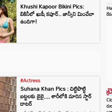
Khushi Kapoor Bikini Pics:
ఎక్కుపెట్టింది. అక్క జాన్వీ కపూర్ లాగే ఖుషీ కపూర్
Har
కొన్ని హాట్ ఫోటోలను సోషల్ మీడియాలో షేర్
బికినీలో ఖుషీ కపూర్.. జాన్వీని మించేలా
రేవ
చేస్తూ ఉండగా ఆ లుక్స్ అన్నీ సోషల్ మీడియాలో
ఉందిగా!
బాగా వైరల్ అవుతున్నాయి. ఆమె ఫోటోలు
చూస్తుంటే…
#Actress
Suhana Khan Pics : చిట్టిపొట్టి
ట్
బట్టలకు బైబై… శారీలోకి మారిన స్టార్
Clo
డాటర్
దుర
ఇల