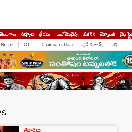
తెలంగాణ
రివ్యూలు
క్రీడలు
ఆటోమొబైల్స్
బిజినెస్‌
టెక్నాలజీ
లైఫ్ స్టై
e Record
OTT
Chairman's Desk
స్టడీ & జాబ్స్
భక్తి
ws
#వార్తలు