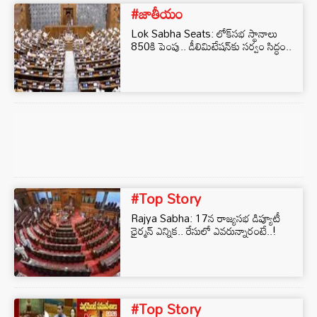
#జాతీయం
Lok Sabha Seats: లోక్‌సభ స్థానాలు
850కి పెంపు.. డీలిమిటేషన్‌కు సర్వం సిద్ధం..
#Top Story
Rajya Sabha: 17న రాజ్యసభ డిప్యూటీ
ఛైర్మన్ ఎన్నిక.. రేసులో ఎవరున్నారంటే..!
#Top Story