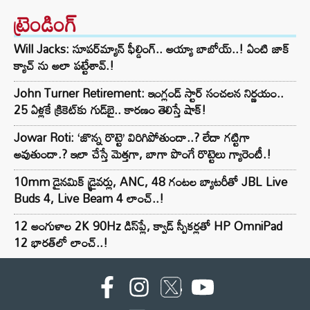
ట్రెండింగ్‌
Will Jacks: సూపర్‌మ్యాన్ ఫీల్డింగ్.. అయ్యా బాబోయ్..! ఏంటి జాక్
క్యాచ్ ను అలా పట్టేశావ్.!
John Turner Retirement: ఇంగ్లండ్ స్టార్ సంచలన నిర్ణయం..
25 ఏళ్లకే క్రికెట్‌కు గుడ్‌బై.. కారణం తెలిస్తే షాక్!
Jowar Roti: ‘జొన్న రొట్టె’ విరిగిపోతుందా..? లేదా గట్టిగా
అవుతుందా.? ఇలా చేస్తే మెత్తగా, బాగా పొంగే రొట్టెలు గ్యారెంటీ.!
10mm డైనమిక్ డ్రైవర్లు, ANC, 48 గంటల బ్యాటరీతో JBL Live
Buds 4, Live Beam 4 లాంచ్..!
12 అంగుళాల 2K 90Hz డిస్‌ప్లే, క్వాడ్ స్పీకర్లతో HP OmniPad
12 భారత్‌లో లాంచ్..!