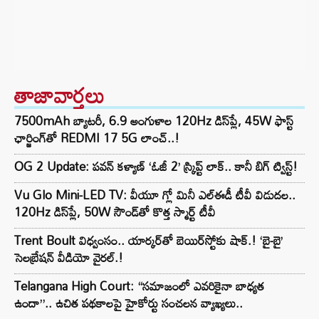
తాజావార్తలు
7500mAh బ్యాటరీ, 6.9 అంగుళాల 120Hz డిస్‌ప్లే, 45W ఫాస్ట్
ఛార్జింగ్‌తో REDMI 17 5G లాంచ్..!
OG 2 Update: పవన్ కళ్యాణ్ ‘ఓజీ 2’ స్క్రిప్ట్ లాక్.. కానీ బిగ్ ట్విస్ట్!
Vu Glo Mini-LED TV: వీయూ గ్లో మినీ ఎల్ఈడీ టీవీ విడుదల..
120Hz డిస్‌ప్లే, 50W సౌండ్‌తో కొత్త స్మార్ట్ టీవీ
Trent Boult విధ్వంసం.. యార్కర్‌తో బెయిర్‌స్టోకు షాక్.! ‘బై-బై’
సెలబ్రేషన్ వీడియో వైరల్.!
Telangana High Court: “సమాజంలో ఎవరికైనా బాధ్యత
ఉందా”.. ఉచిత పథకాలపై హైకోర్టు సంచలన వ్యాఖ్యలు..