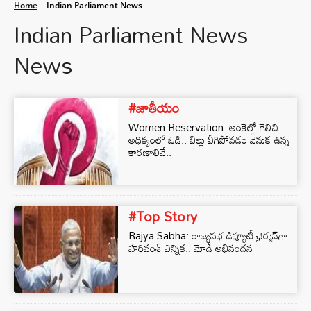
Home
Indian Parliament News
Indian Parliament News
News
#జాతీయం
Women Reservation: అంకెల్లో గెలిచి..
అధిక్యంలో ఓడి.. బిల్లు వీగిపోవడం వెనుక ఉన్న
కారణాలివే..
#Top Story
Rajya Sabha: రాజ్యసభ డిప్యూటీ ఛైర్మన్‌గా
హరివంశ్ ఎన్నిక.. మోడీ అభినందన