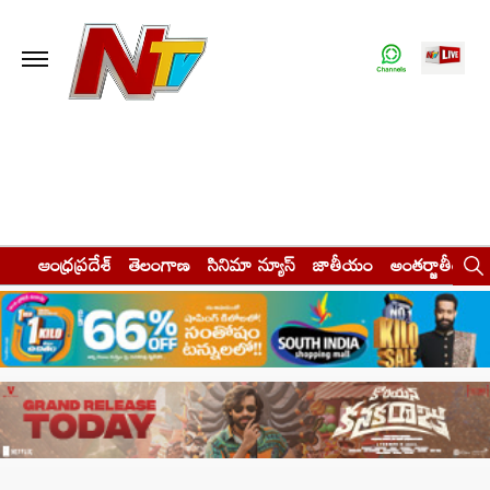
ఆంధ్రప్రదేశ్
తెలంగాణ
సినిమా న్యూస్
జాతీయం
అంతర్జాతీయం