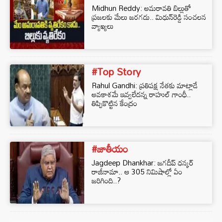
Midhun Reddy: అమరావతి బిల్లుతో
ప్రజలకు మేలు జరగదు.. మిధున్‌రెడ్డి సంచలన
వ్యాఖ్యలు
#Top Story
Rahul Gandhi: ప్రతిపక్ష నేతకు మాట్లాడే
అవకాశమే ఇవ్వలేదన్న రాహుల్ గాంధీ..
తిప్పికొట్టిన కేంద్రం
#జాతీయం
Jagdeep Dhankhar: జగదీప్ ధన్కర్
రాజీనామా.. ఆ 305 నిమిషాల్లో ఏం
జరిగింది..?