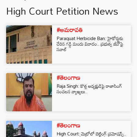
High Court Petition News
#అమరావతి
Paraquat Herbicide Ban: హైకోర్టుకు
చేరిన గడ్డి మందు వివాదం.. ప్రభుత్వ జీవోపై
సవాల్
#తెలంగాణ
Raja Singh: కొత్త అధ్యక్షుడిపై రాజాసింగ్
సంచలన వ్యాఖ్యలు..
#తెలంగాణ
High Court: మెట్రోలో బెట్టింగ్ ప్రమోషన్స్..