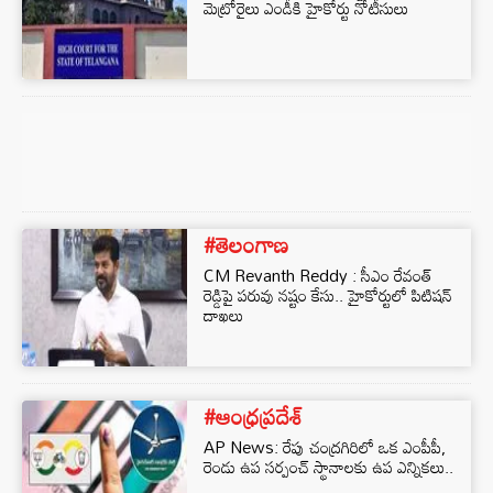
మెట్రోరైలు ఎండీకి హైకోర్టు నోటీసులు
#తెలంగాణ
CM Revanth Reddy : సీఎం రేవంత్
రెడ్డిపై పరువు నష్టం కేసు.. హైకోర్టులో పిటిషన్
దాఖలు
#ఆంధ్రప్రదేశ్
AP News: రేపు చంద్రగిరిలో ఒక ఎంపీపీ,
రెండు ఉప సర్పంచ్‌ స్థానాలకు ఉప ఎన్నికలు..