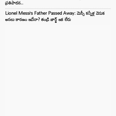
ప్రతిపాదన..
Lionel Messi’s Father Passed Away: మెస్సీ కన్నీళ్ల వెనుక
అసలు కారణం ఇదేనా? తండ్రి జార్జ్ ఇక లేరు