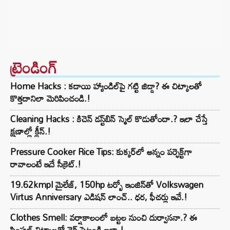
ట్రెండింగ్‌
Home Hacks : కడాయి హ్యాండిల్‌పై గట్టి జిడ్డా? ఈ చిట్కాలతో
కొత్తదానిలా మెరిపించండి.!
Cleaning Hacks : కిచెన్ డస్ట్‌బిన్ స్మెల్ కొడుతోందా.? ఇలా చేస్తే
క్షణాల్లో క్లీన్.!
Pressure Cooker Rice Tips: కుక్కర్‌లో అన్నం పర్ఫెక్ట్‌గా
రావాలంటే ఇదే సీక్రెట్.!
19.62kmpl మైలేజ్, 150hp టర్బో ఇంజిన్‌తో Volkswagen
Virtus Anniversary ఎడిషన్ లాంచ్.. ధర, ఫీచర్లు ఇవే.!
Clothes Smell: వర్షాకాలంలో బట్టల నుంచి దుర్వాసనా.? ఈ
సింపుల్ చిట్కాలతో చెక్ పెట్టండి ఇలా.!