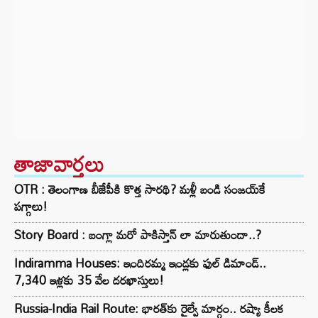
తాజావార్తలు
OTR : తెలంగాణ బీజేపీకి కొత్త సారథి? మళ్లీ బండి సంజయ్‌కే
పగ్గాలు!
Story Board : బంగ్లా మరో పాకిస్తాన్ లా మారుతుందా..?
Indiramma Houses: ఇందిరమ్మ ఇండ్లకు ఫుల్ డిమాండ్..
7,340 ఇళ్లకు 35 వేల దరఖాస్తులు!
Russia-India Rail Route: భారత్‌కు రైల్వే మార్గం.. రష్యా కీలక