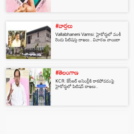
#వార్తలు
Vallabhaneni Vamsi: హైకోర్టులో వంశీ
రెండు పిటిషన్లు దాఖలు.. విచారణ వాయిదా
#తెలంగాణ
KCR: కేసీఆర్ అసెంబ్లీకి రాకపోవడంపై
హైకోర్టులో పిటిషన్ దాఖలు..