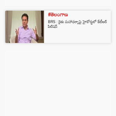
#తెలంగాణ
BRS : రైతు మహాధర్నాపై హైకోర్టులో కేటీఆర్‌
పిటిషన్‌