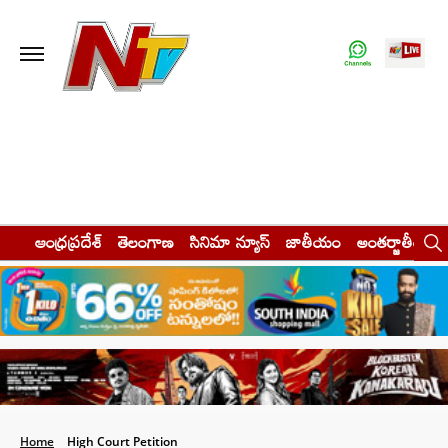
ఆంధ్రప్రదేశ్
తెలంగాణ
సినిమా న్యూస్
జాతీయం
అంతర్జాతీయం
Home
High Court Petition