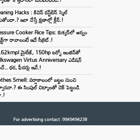
aning Hacks : కిచెన్ డస్ట్‌బిన్ స్మెల్
ుతోందా.? ఇలా చేస్తే క్షణాల్లో క్లీన్.!
ssure Cooker Rice Tips: కుక్కర్‌లో అన్నం
ెక్ట్‌గా రావాలంటే ఇదే సీక్రెట్.!
62kmpl మైలేజ్, 150hp టర్బో ఇంజిన్‌తో
lkswagen Virtus Anniversary ఎడిషన్
చ్.. ధర, ఫీచర్లు ఇవే.!
thes Smell: వర్షాకాలంలో బట్టల నుంచి
్వాసనా.? ఈ సింపుల్ చిట్కాలతో చెక్ పెట్టండి
ా.!
For advertising contact :9949494238
Email: digital@ntvnetwork.com