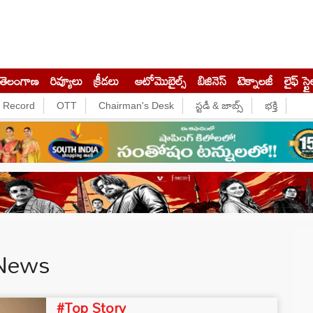
తెలంగాణ
రివ్యూలు
క్రీడలు
ఆటోమొబైల్స్
బిజినెస్‌
టెక్నాలజీ
లైఫ్ స్టై
e Record
OTT
Chairman's Desk
స్టడీ & జాబ్స్
భక్తి
 News
#Top Story