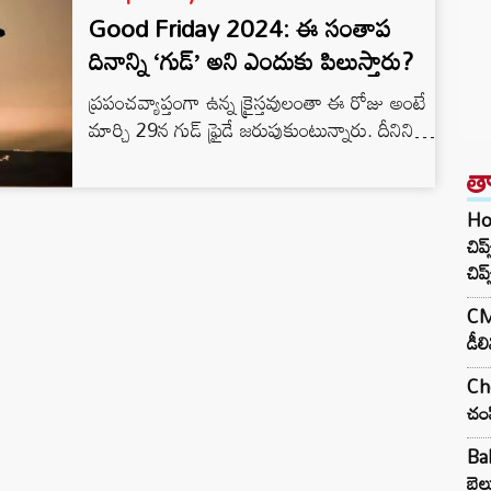
Good Friday 2024: ఈ సంతాప
దినాన్ని ‘గుడ్’ అని ఎందుకు పిలుస్తారు?
ప్రపంచవ్యాప్తంగా ఉన్న క్రైస్తవులంతా ఈ రోజు అంటే
మార్చి 29న గుడ్ ఫ్రైడే జరుపుకుంటున్నారు. దీనిని
బ్లాక్ ఫ్రైడే అని కూడా అంటారు. అయితే, దీనిని ఒక
త
శుభకార్యంలా కాకుండా.. క్రీస్తు సంతాప దినంగా
జరుపుకుంటారు. ఏసుకు శిలువ వేయబడిన మూడు
Ho
రోజుల తర్వాత పునరుత్థానాన్ని ఆదివారం రోజు
చిప
ఈస్టర్‌గా పాటిస్తారు.
చిప్
CM 
డీల
Che
చంప
Ba
బెల