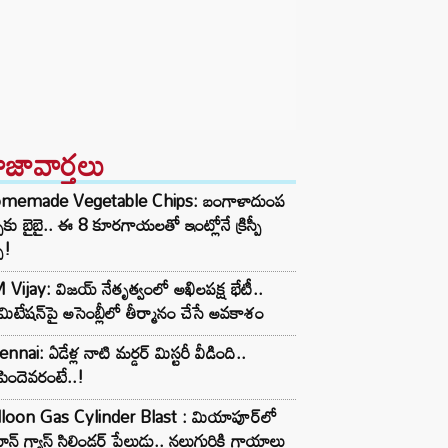
ాజావార్తలు
memade Vegetable Chips: బంగాళాదుంప
్స్‌కు బైబై.. ఈ 8 కూరగాయలతో ఇంట్లోనే క్రిస్పీ
స్!
Vijay: విజయ్ నేతృత్వంలో అఖిలపక్ష భేటీ..
ిమిటేషన్‌పై అసెంబ్లీలో తీర్మానం చేసే అవకాశం
nnai: ఏడేళ్ల నాటి మర్డర్ మిస్టరీ వీడింది..
ిందెవరంటే..!
lloon Gas Cylinder Blast : మియాపూర్‌లో
ూన్ గ్యాస్ సిలిండర్ పేలుడు.. నలుగురికి గాయాలు