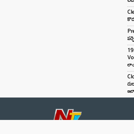
Cle
కొడ
Pre
పర్ఫ
19.
Vo
లాం
Clo
దుర
ఇల