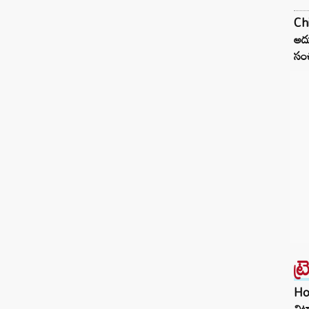
Ch
అదు
సంచ
ట్
Hom
చిట