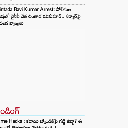
intada Ravi Kumar Arrest: పోలీసుల
పులో వైసీపీ నేత చింతాడ రవికుమార్.. సర్కార్‌పై
లన వ్యాఖ్యలు
రెండింగ్‌
e Hacks : కడాయి హ్యాండిల్‌పై గట్టి జిడ్డా? ఈ
్కాలతో కొత్తదానిలా మెరిపించండి.!