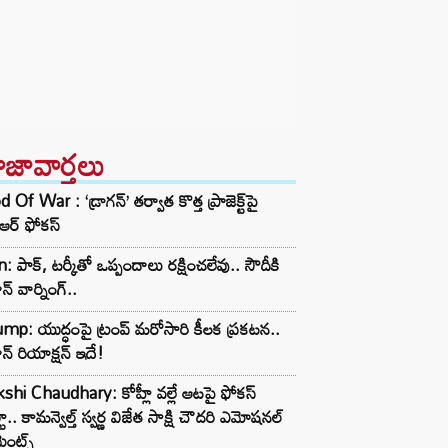
ాజావార్తలు
 Of War : ‘డ్రాగన్’ తర్వాత కొత్త ప్రాజెక్ట్‌పై
టీఆర్ ఫోకస్
n: పాక్, టర్కీతో ఒప్పందాలు రక్షించలేవు.. సౌదీకి
న్ వార్నింగ్..
mp: యుద్ధంపై ట్రంప్ మరోసారి కీలక ప్రకటన..
న్‌ రియాక్షన్ ఇదే!
shi Chaudhary: కోహ్లీ వల్లే ఆటపై ఫోకస్‌
్టా.. కామన్వెల్త్ స్వర్ణ విజేత సాక్షి చౌదరి ఎమోషనల్
ెంట్స్