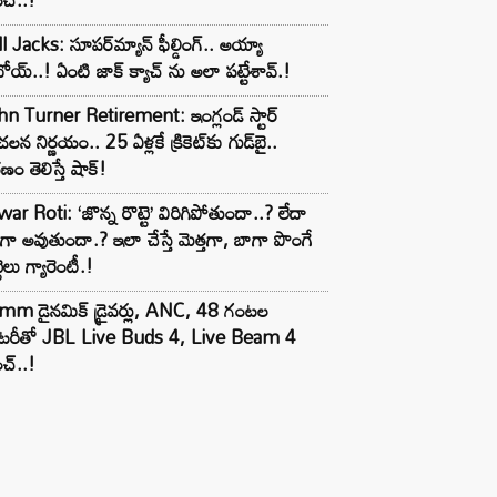
l Jacks: సూపర్‌మ్యాన్ ఫీల్డింగ్.. అయ్యా
ోయ్..! ఏంటి జాక్ క్యాచ్ ను అలా పట్టేశావ్.!
n Turner Retirement: ఇంగ్లండ్ స్టార్
లన నిర్ణయం.. 25 ఏళ్లకే క్రికెట్‌కు గుడ్‌బై..
ణం తెలిస్తే షాక్!
ar Roti: ‘జొన్న రొట్టె’ విరిగిపోతుందా..? లేదా
టిగా అవుతుందా.? ఇలా చేస్తే మెత్తగా, బాగా పొంగే
టెలు గ్యారెంటీ.!
mm డైనమిక్ డ్రైవర్లు, ANC, 48 గంటల
యాటరీతో JBL Live Buds 4, Live Beam 4
చ్..!