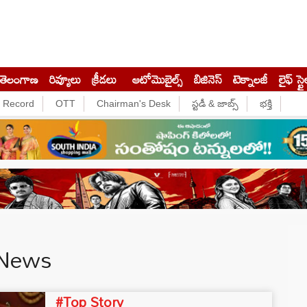
తెలంగాణ
రివ్యూలు
క్రీడలు
ఆటోమొబైల్స్
బిజినెస్‌
టెక్నాలజీ
లైఫ్ స్టై
e Record
OTT
Chairman's Desk
స్టడీ & జాబ్స్
భక్తి
 News
#Top Story