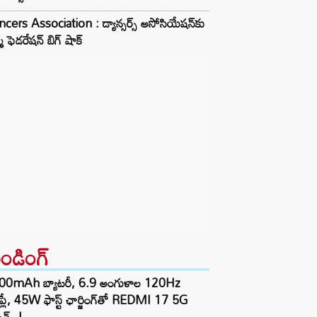
cers Association : డ్యాన్సర్స్ అసోసియేషన్‌కు
్మ్ ఫెడరేషన్ బిగ్ షాక్
రెండింగ్‌
00mAh బ్యాటరీ, 6.9 అంగుళాల 120Hz
్‌ప్లే, 45W ఫాస్ట్ ఛార్జింగ్‌తో REDMI 17 5G
చ్..!