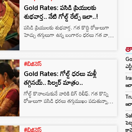
Gold Rates: పసిడి ప్రియులకు
శుభవార్త.. నేటి గోల్డ్ రేట్స్ ఇలా..!
పసిడి ప్రియులకు శుభవార్త. గత కొద్ది రోజులుగా
హెచ్చు తగ్గులుగా ఉన్న బంగారం ధరలు గత వారం
బాగానే తగ్గుముఖం పట్టాయి. ట్రంప్ సుంకాలు
త
కారణంగా బంగారం ధరలు అమాంతంగా
పెరిగిపోతాయని గోల్డ్ లవర్స్ ఆందోళన చెందారు.
God
#బిజినెస్‌
ఎన్
Gold Rates: గోల్డ్ ధరలు మళ్లీ
Ira
తగ్గినయ్.. సిల్వర్ మాత్రం..
ఇరా
గోల్డ్ కొనాలనుకునే వారికి బిగ్ రిలీఫ్. గత కొన్ని
Tru
రోజులుగా పసిడి ధరలు తగ్గుముఖం పడుతున్నాయి.
ఇరా
నేడు మళ్లీ బంగారం ధరలు తగ్గాయి. నేడు తులం
గోల్డ్ ధర రూ. 60 తగ్గింది. కిలో సిల్వర్ ధర రూ.
Sak
100 పెరిగింది. హైదరాబాద్ లో ఈరోజు 24
పెట
#బిజినెస్‌
క్యారెట్ల బంగారం ధర (1 గ్రాము) రూ.10,118, 22
కామ