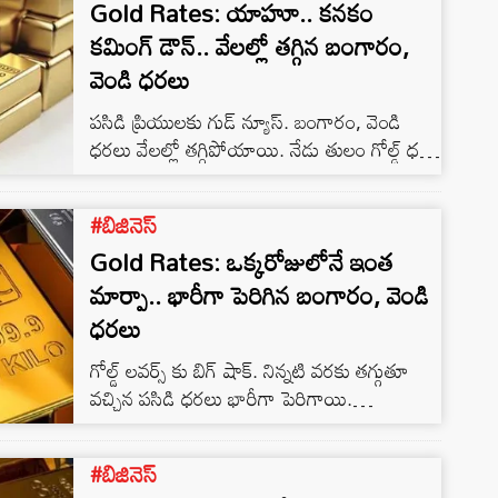
Gold Rates: యాహూ.. కనకం
కమింగ్ డౌన్.. వేలల్లో తగ్గిన బంగారం,
వెండి ధరలు
పసిడి ప్రియులకు గుడ్ న్యూస్. బంగారం, వెండి
ధరలు వేలల్లో తగ్గిపోయాయి. నేడు తులం గోల్డ్ ధర
రూ. 450 తగ్గింది. కిలో సిల్వర్ ధర రూ. 2000
తగ్గింది. హైదరాబాద్ లో ఈరోజు 24 క్యారెట్ల
#బిజినెస్‌
బంగారం ధర (1 గ్రాము) రూ.10,003, 22 క్యారెట్ల
Gold Rates: ఒక్కరోజులోనే ఇంత
బంగారం ధర (1 గ్రాము) రూ.9,170 వద్ద ట్రేడ్
అవుతోంది. హైదరాబాద్ బులియన్ మార్కెట్ లో 22
మార్పా.. భారీగా పెరిగిన బంగారం, వెండి
క్యారెట్ల 10 గ్రాముల బంగారం ధర రూ. 400
ధరలు
తగ్గింది.…
గోల్డ్ లవర్స్ కు బిగ్ షాక్. నిన్నటి వరకు తగ్గుతూ
వచ్చిన పసిడి ధరలు భారీగా పెరిగాయి.
ఒక్కరోజులోనే తులం గోల్డ్ ధర రూ. 660 పెరిగింది.
వెండి కూడా బంగారం బాటలోనే పయణించింది.
#బిజినెస్‌
కిలో సిల్వర్ పై రూ. 1000 పెరిగింది. హైదరాబాద్