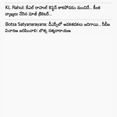
KL Rahul: కేఎల్ రాహుల్ కెప్టెన్ కాకపోవడం మంచిదే.. కీలక
వ్యాఖ్యలు చేసిన మాజీ క్రికెటర్..
Botsa Satyanarayana: డీఎస్సీలో అవకతవకలు జరిగాయి.. సీబీఐ
విచారణ జరిపించాలి: బొత్స సత్యనారాయణ