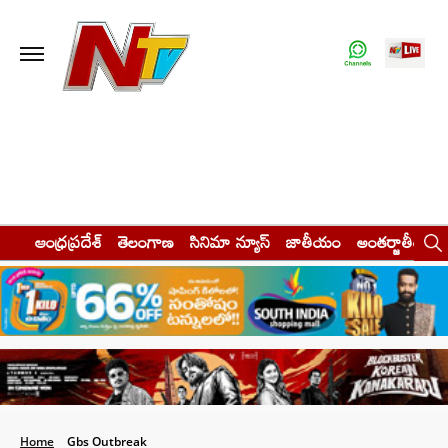
ఆంధ్రప్రదేశ్
తెలంగాణ
సినిమా న్యూస్
జాతీయం
అంతర్జాతీయం
Home
Gbs Outbreak