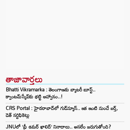
తాజావార్తలు
Bhatti Vikramarka : తెలంగాణకు బ్యాటరీ బూస్ట్..
క్వాంటమ్‌స్కేప్‌కు భట్టి ఆహ్వానం..!
CRS Portal : హైదరాబాద్‌లో గుడ్‌న్యూస్.. ఇక ఇంటి నుంచే బర్త్,
డెత్ సర్టిఫికెట్లు
JNUలో ‘ఫ్రీ ఉమర్ ఖాలిద్’ నినాదాలు.. అసలేం జరుగుతోంది?