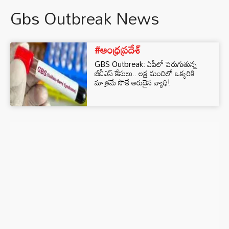
Gbs Outbreak News
#ఆంధ్రప్రదేశ్
GBS Outbreak: ఏపీలో పెరుగుతున్న
జీబీఎస్ కేసులు.. లక్ష మందిలో ఒక్కరికి
మాత్రమే సోకే అరుదైన వ్యాధి!