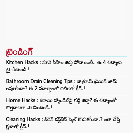
ట్రెండింగ్‌
Kitchen Hacks : నూనె సీసాల జిడ్డు పోవాలంటే.. ఈ 4 చిట్కాలు
ట్రై చేయండి.!
Bathroom Drain Cleaning Tips : బాత్రూమ్ డ్రెయిన్ జామ్
అవుతోందా? ఈ 2 పదార్థాలతో చిటికెలో క్లీన్.!
Home Hacks : కడాయి హ్యాండిల్‌పై గట్టి జిడ్డా? ఈ చిట్కాలతో
కొత్తదానిలా మెరిపించండి.!
Cleaning Hacks : కిచెన్ డస్ట్‌బిన్ స్మెల్ కొడుతోందా.? ఇలా చేస్తే
క్షణాల్లో క్లీన్.!