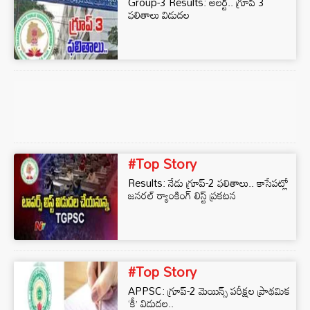
Group-3 Results: అలర్ట్.. గ్రూప్ 3
ఫలితాలు విడుదల
#Top Story
Results: నేడు గ్రూప్-2 ఫలితాలు.. కాసేపట్లో
జనరల్ ర్యాంకింగ్ లిస్ట్ ప్రకటన
#Top Story
APPSC: గ్రూప్-2 మెయిన్స్ పరీక్షల ప్రాథమిక
‘కీ’ విడుదల..