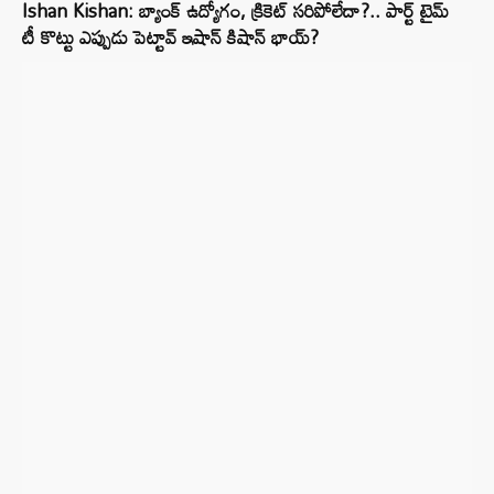
Ishan Kishan: బ్యాంక్ ఉద్యోగం, క్రికెట్ సరిపోలేదా?.. పార్ట్ టైమ్
టీ కొట్టు ఎప్పుడు పెట్టావ్ ఇషాన్ కిషాన్ భాయ్‌?