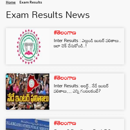
Home
Exam Results
Exam Results News
#తెలంగాణ
Inter Results : ఎల్లుండి ఇంటర్ ఫలితాలు..
ఇలా చెక్ చేసుకోండి..!
#తెలంగాణ
Inter Results: అలర్ట్.. నేడే ఇంటర్
ఫలితాలు… ఎన్ని గంటలకంటే?
#తెలంగాణ