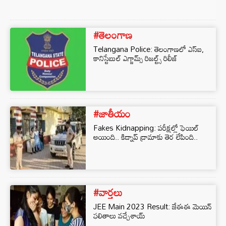
#తెలంగాణ
Telangana Police: తెలంగాణలో ఎస్ఐ,
కానిస్టేబుల్ ఎగ్జామ్స్ రిజల్ట్స్ రిలీజ్
#జాతీయం
Fakes Kidnapping: పరీక్షల్లో ఫెయిల్
అయింది.. కిడ్నాప్ డ్రామాకు తెర లేపింది..
#వార్తలు
JEE Main 2023 Result: జేఈఈ మెయిన్
ఫలితాలు వచ్చేశాయ్