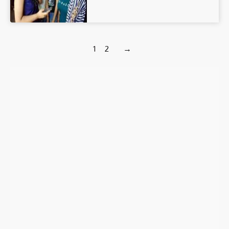
1
2
→