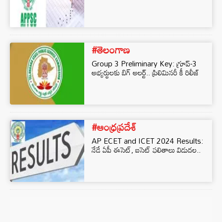
#తెలంగాణ
Group 3 Preliminary Key: గ్రూప్-3
అభ్యర్థులకు బిగ్ అలర్ట్.. ప్రిలిమినరీ కీ రిలీజ్
#ఆంధ్రప్రదేశ్
AP ECET and ICET 2024 Results:
నేడే ఏపీ ఈసెట్, ఐసెట్‌ ఫలితాలు విడుదల..