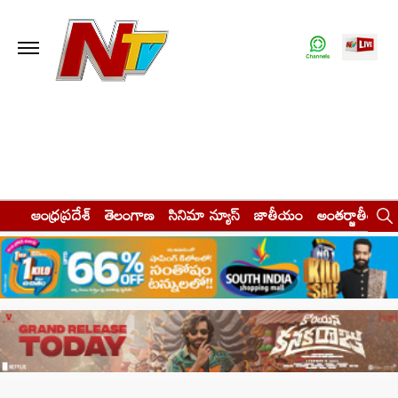
ఆంధ్రప్రదేశ్
తెలంగాణ
సినిమా న్యూస్
జాతీయం
అంతర్జాతీయం