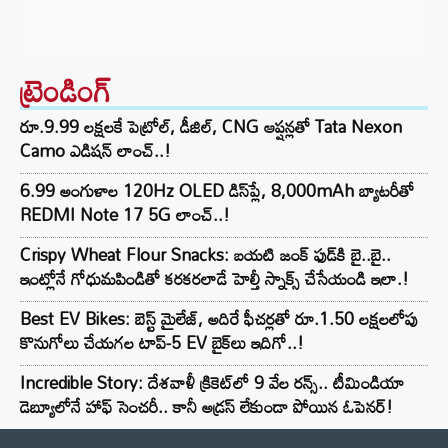
ట్రెండింగ్‌
రూ.9.99 లక్షలకే పెట్రోల్, డీజిల్, CNG ఆప్షన్లతో Tata Nexon
Camo ఎడిషన్ లాంచ్..!
6.99 అంగుళాల 120Hz OLED డిస్‌ప్లే, 8,000mAh బ్యాటరీతో
REDMI Note 17 5G లాంచ్..!
Crispy Wheat Flour Snacks: బయటి జంక్ ఫుడ్‌కి బై..బై..
ఇంట్లోనే గోధుమపిండితో కరకరలాడే హెల్తీ స్నాక్స్ చేసేయండి ఇలా.!
Best EV Bikes: బెస్ట్ మైలేజ్, అదిరే ఫీచర్లతో రూ.1.50 లక్షలలోపు
కొనుగోలు చేయగల టాప్-5 EV బైక్‌లు ఇదిగో..!
Incredible Story: దేశవాళీ క్రికెట్‌లో 9 వేల రన్స్.. టీమిండియా
డెబ్యూలోనే హాఫ్ సెంచరీ.. కానీ అడ్రస్ లేకుండా పోయిన ఓపెనర్!