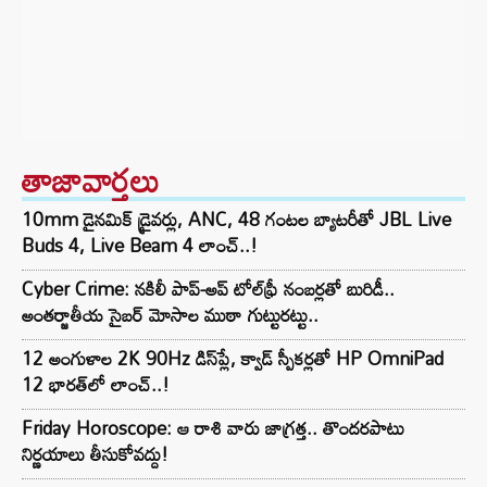
తాజావార్తలు
10mm డైనమిక్ డ్రైవర్లు, ANC, 48 గంటల బ్యాటరీతో JBL Live
Buds 4, Live Beam 4 లాంచ్..!
Cyber Crime: నకిలీ పాప్-అప్ టోల్‌ఫ్రీ నంబర్లతో బురిడీ..
అంతర్జాతీయ సైబర్ మోసాల ముఠా గుట్టురట్టు..
12 అంగుళాల 2K 90Hz డిస్‌ప్లే, క్వాడ్ స్పీకర్లతో HP OmniPad
12 భారత్‌లో లాంచ్..!
Friday Horoscope: ఆ రాశి వారు జాగ్రత్త.. తొందరపాటు
నిర్ణయాలు తీసుకోవద్దు!