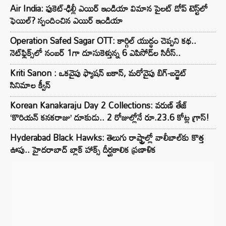
Air India: ఫుకెట్-ఢిల్లీ ఎయిర్ ఇండియా విమాన పైలట్ డోప్ టెస్ట్‌లో
ఫెయిల్? స్పందించిన ఎయిర్ ఇండియా
Operation Safed Sagar OTT: కార్గిల్ యుద్ధం చెప్పని కథ..
నెట్‌ఫ్లిక్స్‌లో నంబర్ 1గా దూసుకెళ్తున్న 6 ఎపిసోడ్‌ల సిరీస్..
Kriti Sanon : ఒకవైపు ఫ్యాషన్ ఐకాన్, మరోవైపు బిగ్-బడ్జెట్
సినిమాల క్వీన్
Korean Kanakaraju Day 2 Collections: వరుణ్ తేజ్
‘కొరియన్ కనకరాజు’ దూకుడు.. 2 రోజుల్లోనే రూ.23.6 కోట్ల గ్రాస్!
Hyderabad Black Hawks: తెలుగు రాష్ట్రాల్లో వాలీబాల్‌కు కొత్త
ఊపు.. హైదరాబాద్ బ్లాక్ హాక్స్ దీర్ఘకాలిక ప్రణాళిక