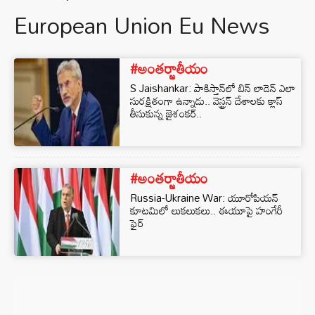
European Union Eu News
#అంతర్జాతీయం
S Jaishankar: పాకిస్తాన్‌లో బిన్ లాడెన్ ఎలా
సురక్షితంగా ఉన్నాడు.. వెస్ట్రన్ దేశాలకు క్లాస్
తీసుకున్న జైశంకర్..
#అంతర్జాతీయం
Russia-Ukraine War: యూరోపియన్
కూటమిలో లుకలుకలు.. ఈయూపై హంగేరీ
ఫైర్