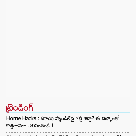
ట్రెండింగ్‌
Home Hacks : కడాయి హ్యాండిల్‌పై గట్టి జిడ్డా? ఈ చిట్కాలతో
కొత్తదానిలా మెరిపించండి.!