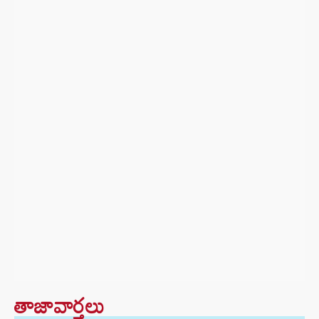
తాజావార్తలు