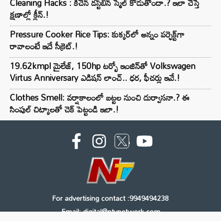
Cleaning Hacks : కిచెన్ డస్ట్‌బిన్ స్మెల్ కొడుతోందా.? ఇలా చేస్తే
క్షణాల్లో క్లీన్.!
Pressure Cooker Rice Tips: కుక్కర్‌లో అన్నం పర్ఫెక్ట్‌గా
రావాలంటే ఇదే సీక్రెట్.!
19.62kmpl మైలేజ్, 150hp టర్బో ఇంజిన్‌తో Volkswagen
Virtus Anniversary ఎడిషన్ లాంచ్.. ధర, ఫీచర్లు ఇవే.!
Clothes Smell: వర్షాకాలంలో బట్టల నుంచి దుర్వాసనా.? ఈ
సింపుల్ చిట్కాలతో చెక్ పెట్టండి ఇలా.!
For advertising contact :9949494238
Email: digital@ntvnetwork.com