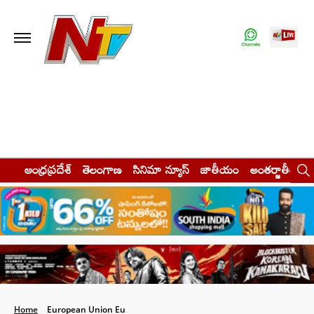
ఆంధ్రప్రదేశ్
తెలంగాణ
సినిమా న్యూస్
జాతీయం
అంతర్జాతీయం
Home
European Union Eu