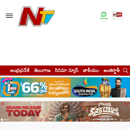
ఆంధ్రప్రదేశ్
తెలంగాణ
సినిమా న్యూస్
జాతీయం
అంతర్జాతీయం