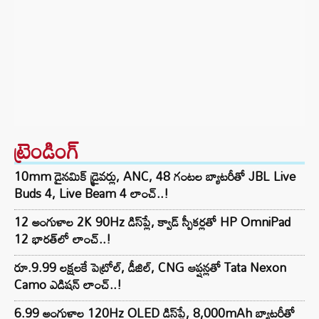
ట్రెండింగ్‌
10mm డైనమిక్ డ్రైవర్లు, ANC, 48 గంటల బ్యాటరీతో JBL Live
Buds 4, Live Beam 4 లాంచ్..!
12 అంగుళాల 2K 90Hz డిస్‌ప్లే, క్వాడ్ స్పీకర్లతో HP OmniPad
12 భారత్‌లో లాంచ్..!
రూ.9.99 లక్షలకే పెట్రోల్, డీజిల్, CNG ఆప్షన్లతో Tata Nexon
Camo ఎడిషన్ లాంచ్..!
6.99 అంగుళాల 120Hz OLED డిస్‌ప్లే, 8,000mAh బ్యాటరీతో