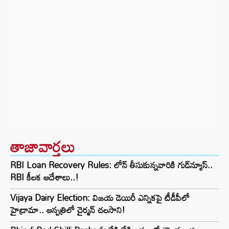
తాజావార్తలు
RBI Loan Recovery Rules: లోన్ తీసుకున్నవారికి గుడ్‌న్యూస్..
RBI కీలక ఆదేశాలు..!
Vijaya Dairy Election: విజయ డెయిరీ ఎన్నికపై టీడీపీలో
హైడ్రామా.. ఆస్పత్రిలో చైర్మన్ చలసాని!