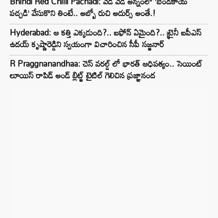
Bhindi Red Chilli Pachadi: వేడి వేడి అన్నంలో ‘బెండకాయ
పచ్చడి’ వేసుకొని తింటే.. అబ్బో రుచి అదుర్స్ అంతే.!
Hyderabad: ఆ కత్తి ఎక్కడుంది?.. ఐఫోన్ ఏమైంది?.. ట్రైనీ ఐపీఎస్
ఉదయ్ కృష్ణారెడ్డిని స్వయంగా విచారించిన సీపీ సజ్జనార్‌
R Praggnanandhaa: చెస్ వరల్డ్ లో భారత్ ఆధిపత్యం.. సెయింట్
లూయిస్ రాపిడ్ అండ్ బ్లిట్జ్ టైటిల్ గెలిచిన ప్రజ్ఞానంద