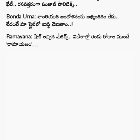
భేటీ.. రసవత్తరంగా పంజాబ్ పాలిటిక్స్..
Bonda Uma: శాంతియుత ఆందోళనలకు అభ్యంతరం లేదు..
లేదంటే మా స్టైల్‌లో బుద్ధి చెబుతాం..!
Ramayana: షాక్ ఇచ్చిన మేకర్స్.. విదేశాల్లో రెండు రోజుల ముందే
‘రామాయణం’…