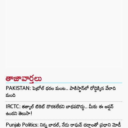
తాజావార్తలు
PAKISTAN: పెట్రోల్ ధరల మంట.. పాకిస్థాన్‌లో రోడ్డెక్కిన వేలాది
మంది
IRCTC: తత్కాల్ టికెట్ దొరకలేదని బాధపడొద్దు.. మీకు ఈ ఆప్షన్
ఉందని తెలుసా!
Punjab Politics: నిన్న బాదల్, నేడు రాఘవ్ చద్దాలతో ప్రధాని మోడీ