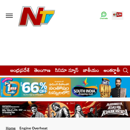
ఆంధ్రప్రదేశ్
తెలంగాణ
సినిమా న్యూస్
జాతీయం
అంతర్జాతీయం
Home
Engine Overheat