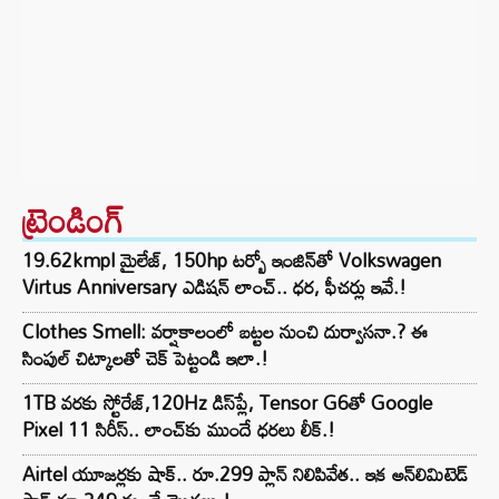
ట్రెండింగ్‌
19.62kmpl మైలేజ్, 150hp టర్బో ఇంజిన్‌తో Volkswagen
Virtus Anniversary ఎడిషన్ లాంచ్.. ధర, ఫీచర్లు ఇవే.!
Clothes Smell: వర్షాకాలంలో బట్టల నుంచి దుర్వాసనా.? ఈ
సింపుల్ చిట్కాలతో చెక్ పెట్టండి ఇలా.!
1TB వరకు స్టోరేజ్,120Hz డిస్‌ప్లే, Tensor G6తో Google
Pixel 11 సిరీస్.. లాంచ్⁭కు ముందే ధరలు లీక్.!
Airtel యూజర్లకు షాక్.. రూ.299 ప్లాన్ నిలిపివేత.. ఇక అన్‌లిమిటెడ్