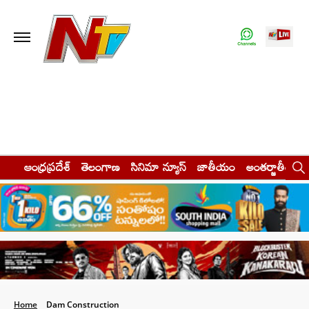
ఆంధ్రప్రదేశ్
తెలంగాణ
సినిమా న్యూస్
జాతీయం
అంతర్జాతీయం
Home
Dam Construction