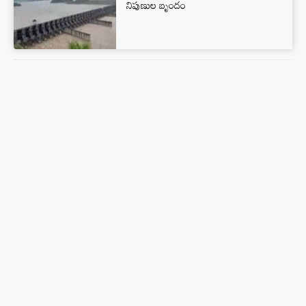
నిపుణుల బృందం