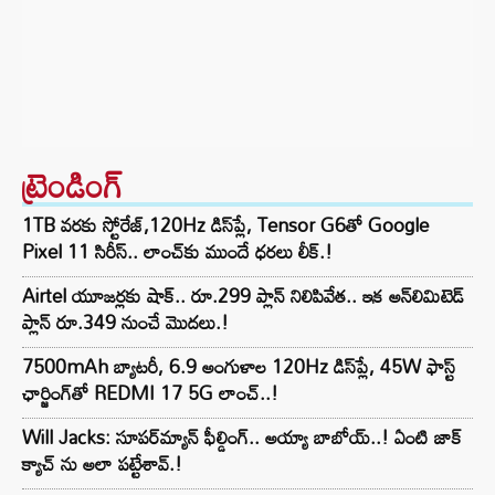
ట్రెండింగ్‌
1TB వరకు స్టోరేజ్,120Hz డిస్‌ప్లే, Tensor G6తో Google
Pixel 11 సిరీస్.. లాంచ్⁭కు ముందే ధరలు లీక్.!
Airtel యూజర్లకు షాక్.. రూ.299 ప్లాన్ నిలిపివేత.. ఇక అన్‌లిమిటెడ్
ప్లాన్ రూ.349 నుంచే మొదలు.!
7500mAh బ్యాటరీ, 6.9 అంగుళాల 120Hz డిస్‌ప్లే, 45W ఫాస్ట్
ఛార్జింగ్‌తో REDMI 17 5G లాంచ్..!
Will Jacks: సూపర్‌మ్యాన్ ఫీల్డింగ్.. అయ్యా బాబోయ్..! ఏంటి జాక్
క్యాచ్ ను అలా పట్టేశావ్.!