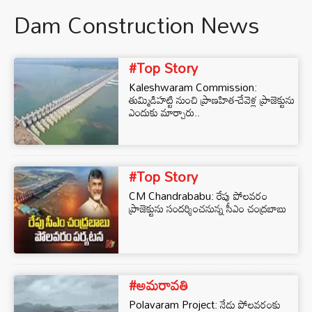
Dam Construction News
#Top Story
Kaleshwaram Commission:
తుమ్మిడిహట్టి నుంచి ప్రాణహిత-చేవెళ్ల ప్రాజెక్టును
ఎందుకు మార్చారు..
#Top Story
CM Chandrababu: రేపు పోలవరం
ప్రాజెక్టును సందర్శించనున్న సీఎం చంద్రబాబు
#అమరావతి
Polavaram Project: నేడు పోలవరంకు