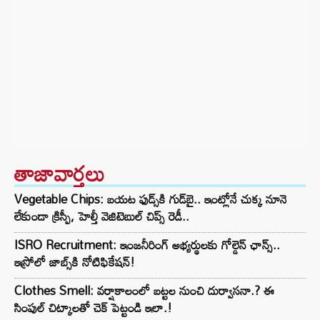
తాజావార్తలు
Vegetable Chips: బయట ఫుడ్స్‌కి గుడ్‌బై.. ఇంట్లోనే చుక్క నూనె
లేకుండా క్రిస్పీ, హెల్తీ వెజిటెబుల్ చిప్స్ రెడీ..
ISRO Recruitment: ఇంజనీరింగ్‌ అభ్యర్థులకు గోల్డెన్‌ ఛాన్స్..
ఇస్రోలో జాబ్స్‌కి నోటిఫికేషన్!
Clothes Smell: వర్షాకాలంలో బట్టల నుంచి దుర్వాసనా.? ఈ
సింపుల్ చిట్కాలతో చెక్ పెట్టండి ఇలా.!