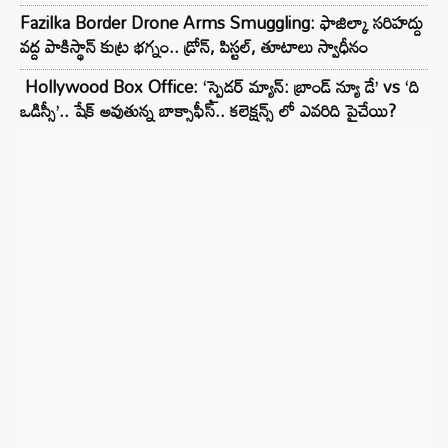
Fazilka Border Drone Arms Smuggling: ఫాజిల్కా సరిహద్దు
వద్ద పాకిస్థాన్ కుట్ర భగ్నం.. డ్రోన్, పిస్టల్, తూటాలు స్వాధీనం
Hollywood Box Office: ‘స్పైడర్ మ్యాన్: బ్రాండ్ న్యూ డే’ vs ‘ది
ఒడిస్సీ’.. షేక్ అవుతున్న బాక్సాఫీస్.. కలెక్షన్స్ లో ఎవరిది పైచేయి?