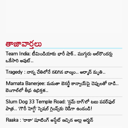
తాజావార్తలు
Team India: టీమిండియాకు భారీ షాక్.. ముగ్గురు ఆల్‌రౌండర్లు
ఒకేసారి అవుట్..
Tragedy : నాన్న చేతిలోనే నలిగిన బాల్యం.. అర్మాన్ మృతి..
Mamata Banerjee: మమతా బెనర్జీ కాన్వాయ్‌పై చెప్పులతో దాడి..
బెంగాల్‌లో తీవ్ర ఉద్రిక్తత..
Slum Dog 33 Temple Road: ‘స్లమ్ డాగ్’లో టబు పవర్‌ఫుల్
పాత్ర.. ‘గౌరీ హెగ్డే’ స్పెషల్ గ్లింప్స్‌కు రెడీగా ఉండండి!
Raaka : ‘రాకా’ షూటింగ్ అప్డేట్ ఇచ్చిన అల్లు అర్జున్