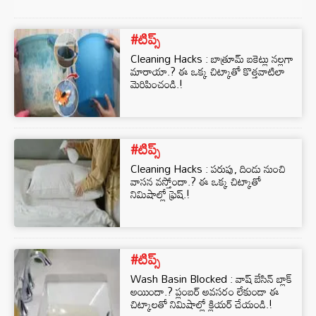
#టిప్స్
Cleaning Hacks : బాత్రూమ్ బకెట్లు నల్లగా
మారాయా.? ఈ ఒక్క చిట్కాతో కొత్తవాటిలా
మెరిపించండి.!
#టిప్స్
Cleaning Hacks : పరుపు, దిండు నుంచి
వాసన వస్తోందా.? ఈ ఒక్క చిట్కాతో
నిమిషాల్లో ఫ్రెష్.!
#టిప్స్
Wash Basin Blocked : వాష్ బేసిన్ బ్లాక్
అయిందా.? ప్లంబర్ అవసరం లేకుండా ఈ
చిట్కాలతో నిమిషాల్లో క్లియర్ చేయండి.!