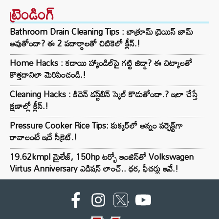
ట్రెండింగ్‌
Bathroom Drain Cleaning Tips : బాత్రూమ్ డ్రెయిన్ జామ్
అవుతోందా? ఈ 2 పదార్థాలతో చిటికెలో క్లీన్.!
Home Hacks : కడాయి హ్యాండిల్‌పై గట్టి జిడ్డా? ఈ చిట్కాలతో
కొత్తదానిలా మెరిపించండి.!
Cleaning Hacks : కిచెన్ డస్ట్‌బిన్ స్మెల్ కొడుతోందా.? ఇలా చేస్తే
క్షణాల్లో క్లీన్.!
Pressure Cooker Rice Tips: కుక్కర్‌లో అన్నం పర్ఫెక్ట్‌గా
రావాలంటే ఇదే సీక్రెట్.!
19.62kmpl మైలేజ్, 150hp టర్బో ఇంజిన్‌తో Volkswagen
Virtus Anniversary ఎడిషన్ లాంచ్.. ధర, ఫీచర్లు ఇవే.!