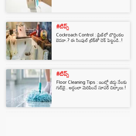
#టిప్స్
Cockroach Control : ఫ్రిజ్‌లో బొద్దింకల
బెడదా.? ఈ సింపుల్ ట్రిక్‌తో చెక్‌ పెట్టండి..!
#టిప్స్
Floor Cleaning Tips : ఇంట్లో జిడ్డు నేలకు
గుడ్‌బై.. అద్దంలా మెరిపించే సూపర్ చిట్కాలు.!