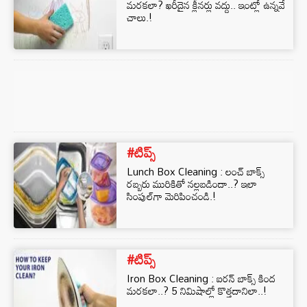
మరకలా? ఖరీదైన క్లీనర్లు వద్దు.. ఇంట్లో ఉన్నవే
చాలు.!
#టిప్స్
Lunch Box Cleaning : లంచ్ బాక్స్
రబ్బరు మురికితో నల్లబడిందా..? ఇలా
సింపుల్‌గా మెరిపించండి.!
#టిప్స్
Iron Box Cleaning : ఐరన్ బాక్స్ కింద
మరకలా..? 5 నిమిషాల్లో కొత్తదానిలా..!