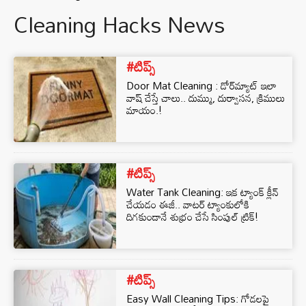
Cleaning Hacks News
#టిప్స్
Door Mat Cleaning : డోర్‌మ్యాట్ ఇలా
వాష్ చేస్తే చాలు.. దుమ్ము, దుర్వాసన, క్రిములు
మాయం.!
#టిప్స్
Water Tank Cleaning: ఇక ట్యాంక్ క్లీన్
చేయడం ఈజీ.. వాటర్ ట్యాంకులోకి
దిగకుండానే శుభ్రం చేసే సింపుల్ ట్రిక్!
#టిప్స్
Easy Wall Cleaning Tips: గోడలపై