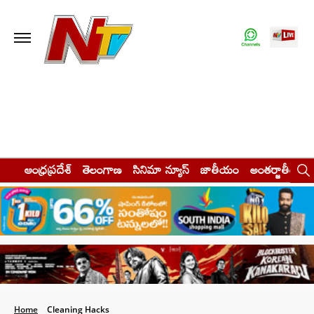
ఆంధ్రప్రదేశ్
తెలంగాణ
సినిమా న్యూస్
జాతీయం
అంతర్జాతీయం
Home
Cleaning Hacks