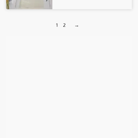
1
2
→