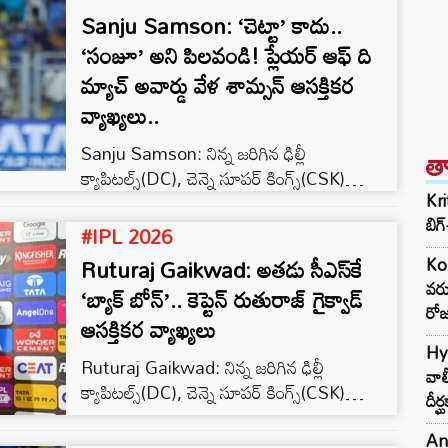
Sanju Samson: ‘చెట్టా’ కాదు..
‘సంజూ’ అని పిలవండి! ప్లేయర్ ఆఫ్ ది
మ్యాచ్ అవార్డు వేళ శామ్సన్ ఆసక్తికర
వ్యాఖ్యలు..
Sanju Samson: నిన్న జరిగిన ఢిల్లీ
త
క్యాపిటల్స్(DC), చెన్నై సూపర్ కింగ్స్(CSK)
Kri
మ్యాచ్‌లో సీఎస్కే అదరగొట్టింది. సంజు శామ్సన్
బిగ్
మరోసారి రెచ్చిపోయాడు. దీంతో చెన్నై 8 వికెట్ల
#IPL 2026
తేడాతో చిత్తు చేసింది. ఢిల్లీ బౌలర్లపై
Ruturaj Gaikwad: అతడు సీఎస్‌కే
Ko
విరుచుకుపడుతూ కేవలం 52 బంతుల్లో 7 ఫోర్లు, 6
వరు
‘బ్యాక్ బోన్’.. కెప్టెన్ రుతురాజ్ గైక్వాడ్
భారీ సిక్సర్లతో 87 పరుగులు చేసి అజేయంగా
రోజ
ఆసక్తికర వ్యాఖ్యలు
నిలిచాడు. ఇక సంజు శామ్సన్ తన అద్భుతమైన
ఇన్నింగ్స్‌తో మ్యాచ్ విన్నర్‌గా నిలవడమే కాకుండా,
Hyd
Ruturaj Gaikwad: నిన్న జరిగిన ఢిల్లీ
తన హుందాతనంతో అందరినీ ఆకట్టుకున్నాడు.
వాల
క్యాపిటల్స్(DC), చెన్నై సూపర్ కింగ్స్(CSK)
దీర
ప్లేయర్ ఆఫ్…
మ్యాచ్‌లో సీఎస్కే అదరగొట్టింది. సంజు శామ్సన్
మరోసారి అదరగొట్టాడు. దీంతో చెన్నై 8 వికెట్ల
An