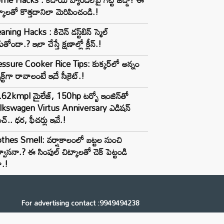
్కాలతో కొత్తదానిలా మెరిపించండి.!
aning Hacks : కిచెన్ డస్ట్‌బిన్ స్మెల్
ుతోందా.? ఇలా చేస్తే క్షణాల్లో క్లీన్.!
ssure Cooker Rice Tips: కుక్కర్‌లో అన్నం
ెక్ట్‌గా రావాలంటే ఇదే సీక్రెట్.!
62kmpl మైలేజ్, 150hp టర్బో ఇంజిన్‌తో
lkswagen Virtus Anniversary ఎడిషన్
చ్.. ధర, ఫీచర్లు ఇవే.!
thes Smell: వర్షాకాలంలో బట్టల నుంచి
్వాసనా.? ఈ సింపుల్ చిట్కాలతో చెక్ పెట్టండి
ా.!
For advertising contact :9949494238
Email: digital@ntvnetwork.com