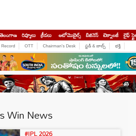
తెలంగాణ
రివ్యూలు
క్రీడలు
ఆటోమొబైల్స్
బిజినెస్‌
టెక్నాలజీ
లైఫ్ స్టై
e Record
OTT
Chairman's Desk
స్టడీ & జాబ్స్
భక్తి
gs Win News
#IPL 2026