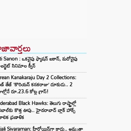
ాజావార్తలు
ti Sanon : ఒకవైపు ఫ్యాషన్ ఐకాన్, మరోవైపు
-బడ్జెట్ సినిమాల క్వీన్
rean Kanakaraju Day 2 Collections:
ణ్ తేజ్ ‘కొరియన్ కనకరాజు’ దూకుడు.. 2
ుల్లోనే రూ.23.6 కోట్ల గ్రాస్!
erabad Black Hawks: తెలుగు రాష్ట్రాల్లో
ీబాల్‌కు కొత్త ఊపు.. హైదరాబాద్ బ్లాక్ హాక్స్
్ఘకాలిక ప్రణాళిక
jali Sivaraman: హీరోయిన్‌గా కాదు.. అమృతా