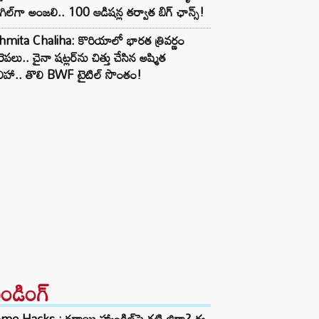
్‌గిల్‌గా అంజలి.. 100 ఆడిషన్ల తర్వాత బిగ్ ఛాన్స్!
mita Chaliha: కొరియాలో భారత త్రివర్ణం
రెపలు.. చైనా షట్లర్‌ను చిత్తు చేసిన అష్మిత
ిహా.. తొలి BWF టైటిల్ సొంతం!
రెండింగ్‌
e Hacks : కడాయి హ్యాండిల్‌పై గట్టి జిడ్డా? ఈ