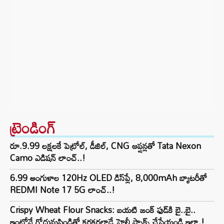
ట్రెండింగ్‌
రూ.9.99 లక్షలకే పెట్రోల్, డీజిల్, CNG ఆప్షన్లతో Tata Nexon
Camo ఎడిషన్ లాంచ్..!
6.99 అంగుళాల 120Hz OLED డిస్‌ప్లే, 8,000mAh బ్యాటరీతో
REDMI Note 17 5G లాంచ్..!
Crispy Wheat Flour Snacks: బయటి జంక్ ఫుడ్‌కి బై..బై..
ఇంట్లోనే గోధుమపిండితో కరకరలాడే హెల్తీ స్నాక్స్ చేసేయండి ఇలా.!