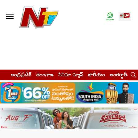
ఆంధ్రప్రదేశ్
తెలంగాణ
సినిమా న్యూస్
జాతీయం
అంతర్జాతీయం