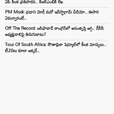
ఏపీ కీలక ప్రతిపాదన.. కేఆర్ఎంబీకి లేఖ
PM Modi: ప్రధాని మోడీ మరో ఇన్‌స్టాగ్రామ్ వీడియో.. ఈసారి
ఏమన్నారంటే..
Off The Record: ఆసిఫాబాద్ కాంగ్రెస్‌లో అసంతృప్తి అగ్గి.. డీసీసీ
అధ్యక్షురాలిపై తిరుగుబాటు?
Tour Of South Africa: సౌతాఫ్రికా షెడ్యూల్‌లో కీలక మార్పులు..
టీ20లు కూడా అక్కడే..