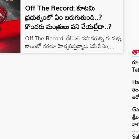
Off The Record: కూటమి
ప్రభుత్వంలో ఏం జరుగుతుంది..?
కొందరు మంత్రులు పని చేయట్లేదా..?
Off The Record: కేబినెట్‌ సహచరుల్ని ఈ మధ్య
కాలంలో తరచూ హెచ్చరిస్తున్నారు ఏపీ సీఎం
త
చంద్రబాబు. పని చేయండి, పరుగులు పెట్టండి
అంటూ తరుముతున్నారు. ప్రతిపక్షం విమర్శలకు గట్టి
రూ.
కౌంటర్స్‌ వేయమని కూడా సూచిస్తున్నారు. కానీ…
Ta
ఎక్కువ మంది మంత్రులు వీటిలో ఏ ఒక్క పనీ
Har
సమర్ధంగా చేయడం లేదన్న అభిప్రాయం
తె
బలపడుతోందట టీడీపీ వర్గాల్లో. నేను 95 సీఎం
ఆర
అవుతా… నా స్పీడ్‌ మీరు అందుకోవాలని కూడా పదే
పదే చెబుతున్నారు చంద్రబాబు. 95లో ఉన్నట్టుగా…
Ga
శ్ర
వార
Sal