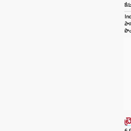
కేస
In
పాస
పొ
ట్
6.