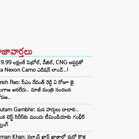
ాజావార్తలు
9.99 లక్షలకే పెట్రోల్, డీజిల్, CNG ఆప్షన్లతో
ta Nexon Camo ఎడిషన్ లాంచ్..!
ish Rao: సీఎం రేవంత్ రెడ్డి ఏ రోజూ జై
లంగాణ అనలేదు.. మాజీ మంత్రి సంచలన
ోపణ..
utam Gambhir: మన హద్దులు దాటాలి..
ీలంక టెస్ట్ సిరీస్‌కు ముందు టీమిండియాకు గంభీర్
్నింగ్
man Khan: సల్మాన్ ఖాన్ ఖాతాలో మరో కొత్త