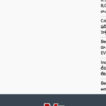
8,
లాం
Cr
ఫుడ
హెల
Bes
రూ
EV 
Inc
టీమ
లే
Bea
అన్న