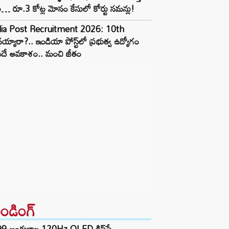
ు… రూ.3 కోట్ల మోసం కేసులో కోర్టు సమన్లు!
dia Post Recruitment 2026: 10th
య్యారా?.. ఇండియా పోస్ట్‌లో ప్రభుత్వ ఉద్యోగం
ందే అవకాశం.. మంచి జీతం
రెండింగ్‌
99 అంగుళాల 120Hz OLED డిస్‌ప్లే,