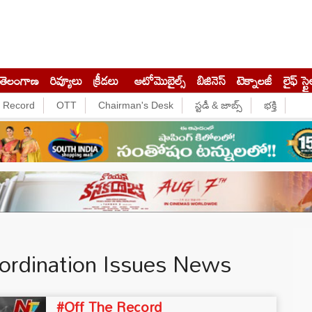
తెలంగాణ
రివ్యూలు
క్రీడలు
ఆటోమొబైల్స్
బిజినెస్‌
టెక్నాలజీ
లైఫ్ స్టై
e Record
OTT
Chairman's Desk
స్టడీ & జాబ్స్
భక్తి
rdination Issues News
#Off The Record