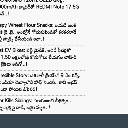
000mAh బ్యాటరీతో REDMI Note 17 5G
చ్..!
ispy Wheat Flour Snacks: బయటి జంక్
్‌కి బై..బై.. ఇంట్లోనే గోధుమపిండితో కరకరలాడే
్తీ స్నాక్స్ చేసేయండి ఇలా.!
t EV Bikes: బెస్ట్ మైలేజ్, అదిరే ఫీచర్లతో
.1.50 లక్షలలోపు కొనుగోలు చేయగల టాప్-5
బైక్‌లు ఇదిగో..!
redible Story: దేశవాళీ క్రికెట్‌లో 9 వేల రన్స్..
ిండియా డెబ్యూలోనే హాఫ్ సెంచరీ.. కానీ అడ్రస్
కుండా పోయిన ఓపెనర్!
r Kills Siblings: ఎలుగుబంటి బీభత్సం..
ాచెల్లెళ్లపై దాడి, ఇద్దరి మృతి..!