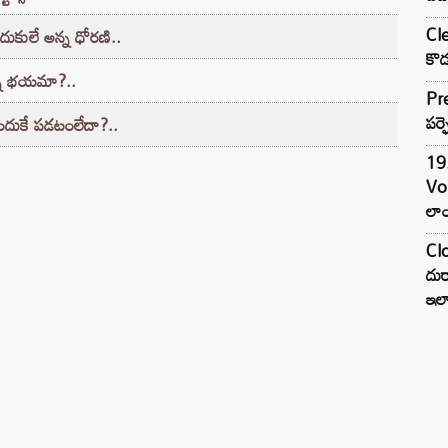
కొడ
ుకులే అన్న ధోరణి..
Pre
న్న భయమా?..
పర్ఫ
19.
 అందుకే పడటంలేదా?..
Vo
లాం
Clo
దుర
ఇల