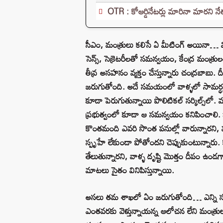
OTR : కోఆర్డినేటర్లు మారినా మారని నే
సీఎం, మంత్రులు కలిసే ఏ మీటింగ్‌ అయినా… మినిస్
సెన్స్‌, సెక్రెటరీలతో సమన్వయం, కేంద్ర మ
తీవ్ర అసహనం వ్యక్తం చేస్తున్నారు చంద్రబాబు
జరుగుతోంది. అదే సమయంలో వాళ్ళలో సామర్ధ్యం ల
కూడా పెరుగుతున్నాయి పొలిటికల్‌ సర్కిల్స్‌లో. 
ప్రభుత్వంలో కూడా ఆ సమన్వయం కనిపించాలి. క
కొంతమంది ఎవరి సొంత పనుల్లో వారున్నారని, వ
స్పృహే లేకుండా పోతోందని చెప్పుకుంటున్నారు. క
తేలుతున్నారని, వాళ్ళ దృష్టి మొత్తం దీపం ఉండగ
మాటలు సైతం వినిపిస్తున్నాయి.
అసలు తమ శాఖలో ఏం జరుగుతోంది… ఎన్ని సమీక్
ఎంతవరకు వెళ్తున్నాయన్న ఆలోచన లేని మంత్రు