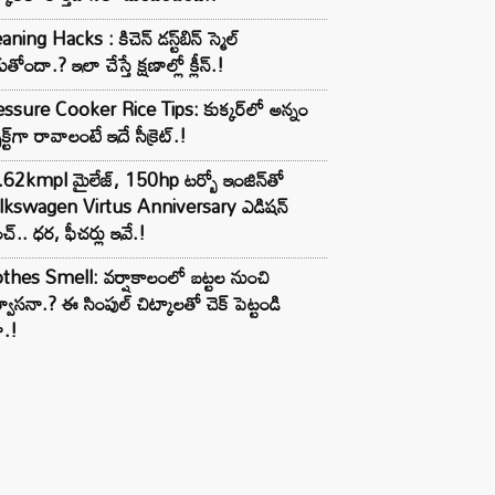
ుతోందా.? ఇలా చేస్తే క్షణాల్లో క్లీన్.!
ssure Cooker Rice Tips: కుక్కర్‌లో అన్నం
ెక్ట్‌గా రావాలంటే ఇదే సీక్రెట్.!
62kmpl మైలేజ్, 150hp టర్బో ఇంజిన్‌తో
lkswagen Virtus Anniversary ఎడిషన్
చ్.. ధర, ఫీచర్లు ఇవే.!
thes Smell: వర్షాకాలంలో బట్టల నుంచి
్వాసనా.? ఈ సింపుల్ చిట్కాలతో చెక్ పెట్టండి
ా.!