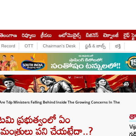
తెలంగాణ
రివ్యూలు
క్రీడలు
ఆటోమొబైల్స్
బిజినెస్‌
టెక్నాలజీ
లైఫ్ స్టై
e Record
OTT
Chairman's Desk
స్టడీ & జాబ్స్
భక్తి
త
Are Tdp Ministers Falling Behind Inside The Growing Concerns In The
మి ప్రభుత్వంలో ఏం
Vij
గుడ
మంత్రులు పని చేయట్లేదా..?
లడ్