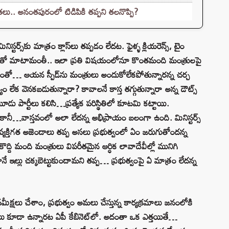
తలు.. అనంతపురంలో టిడిపికి తప్పని తలనొప్పి?
టర్స్‌కు మాత్రం క్లాస్‌లు తప్పడం లేదట. ఫైళ్ళ క్లియరెన్స్, టైం
ంత్రులతో మాటామంతీ.. ఇలా ప్రతి విషయంలోనూ కొంతమంది మంత్రులపై
. దీంతో… ఆయన స్పీడ్‌ను మంత్రులు అందుకోలేకపోతున్నారన్న చర్చ
ేక వెనకబడుతున్నారా? కావాలనే కాస్త తగ్గుతున్నారా అన్న డౌట్స్‌
మూడు పార్టీలు కలిసి…ప్రత్యేక పరిస్థితిలో కూటమి కట్టాయి.
ానీ…వాస్తవంలో అలా లేదన్న అభిప్రాయం బలంగా ఉంది. మినిస్టర్స్‌
్యక్తిగత అజెండాలు తప్ప అసలు ప్రభుత్వంలో ఏం జరుగుతోందన్న
ొద్ది మంది మంత్రులు విపరీతమైన ఆర్ధిక లావాదేవీల్లో మునిగి
ానే ఇల్లు చక్కబెట్టుకుందామని తప్ప… ప్రభుత్వంపై ఏ మాత్రం లేదన్న
షలు చేశాం, ప్రభుత్వం అమలు చేస్తున్న కార్యక్రమాలు జనంలోకి
లు కూడా ఉన్నారట ఏపీ కేబినెట్‌లో. అదంతా ఒక ఎత్తయితే…