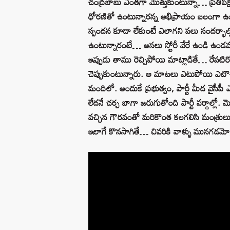
చంద్రబాబు ఎంతగా మొత్తుకుంటున్నా… ప్రతిప
ధోరణితో ఉంటున్నారన్న అభిప్రాయం బలంగా ఉంది
స్పందన కూడా లేకుంటే ఎలాగని పలు సందర్భాల్ల
ఉంటున్నారంటే… అసలు స్టోరీ వేరే ఉండి ఉండవ
ఇప్పుడు తాము రెచ్చిపోయి మాట్లాడితే… రేప
చెప్పుకుంటున్నారు. ఆ మాటలు ఎటుపోయి ఎట
మందిలో. అందుకే ప్రభుత్వం, పార్టీ మీద వైసీపీ
లేదనే చర్చ బాగా జరుగుతోంది పార్టీ వర్గాల్లో.
వచ్చిన గౌరవంతో మరికొంత కలగలిసి మంత్రులు 
ఇలాగే కొనసాగితే… చివరికి వాళ్ళు మునగడమో,