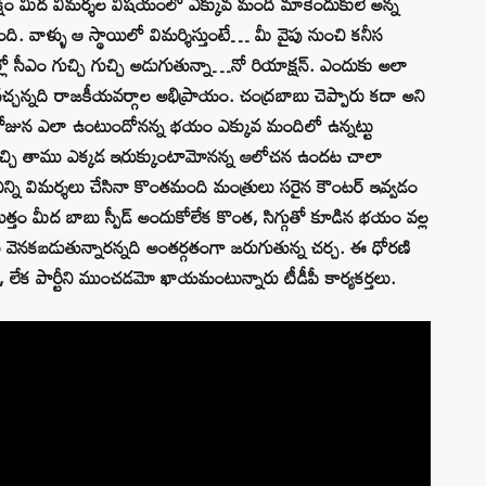
క్షం మీద విమర్శల విషయంలో ఎక్కువ మంది మాకెందుకులే అన్న
. వాళ్ళు ఆ స్థాయిలో విమర్శిస్తుంటే… మీ వైపు నుంచి కనీస
ో సీఎం గుచ్చి గుచ్చి అడుగుతున్నా…నో రియాక్షన్‌. ఎందుకు అలా
చ్చన్నది రాజకీయవర్గాల అభిప్రాయం. చంద్రబాబు చెప్పారు కదా అని
టిరోజున ఎలా ఉంటుందోనన్న భయం ఎక్కువ మందిలో ఉన్నట్టు
ొచ్చి తాము ఎక్కడ ఇరుక్కుంటామోనన్న ఆలోచన ఉందట చాలా
 ఎన్ని విమర్శలు చేసినా కొంతమంది మంత్రులు సరైన కౌంటర్‌ ఇవ్వడం
 మొత్తం మీద బాబు స్పీడ్ అందుకోలేక కొంత, సిగ్గుతో కూడిన భయం వల్ల
వెనకబడుతున్నారన్నది అంతర్గతంగా జరుగుతున్న చర్చ. ఈ ధోరణి
 లేక పార్టీని ముంచడమో ఖాయమంటున్నారు టీడీపీ కార్యకర్తలు.