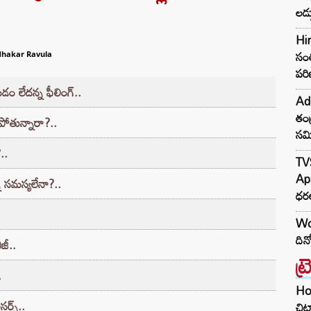
Hi
సంత
పరి
dhakar Ravula
Adn
తండ
 లేదన్న ఫీలింగ్‌..
సమ
కపోతున్నారా?..
TV
Ap
..
ధరల
నీ సమస్యలేనా?..
Wo
దిన
ట్
జీ..
Hom
.
చిట
్స్‌..
Cle