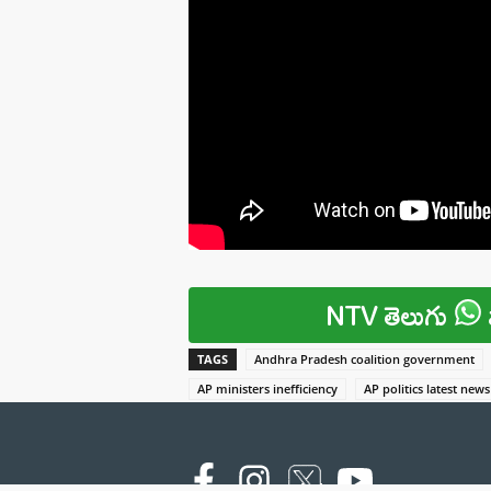
NTV తెలుగు
TAGS
Andhra Pradesh coalition government
AP ministers inefficiency
AP politics latest news