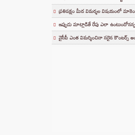
ప్రతిపక్షం మీద విమర్శల విషయంలో మాకెంద
ఇప్పుడు మాట్లాడితే రేపు ఎలా ఉంటుందోన
వైసీపీ ఎంత విమర్శించినా సరైన కౌంటర్స్‌