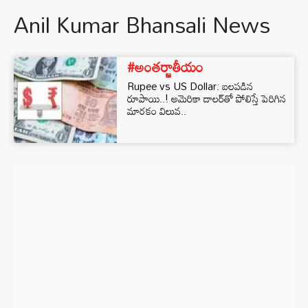
Anil Kumar Bhansali News
#అంతర్జాతీయం
Rupee vs US Dollar: బలపడిన
రూపాయి..! అమెరికా డాలర్‌తో పోలిస్తే పెరిగిన
మారకం విలువ..