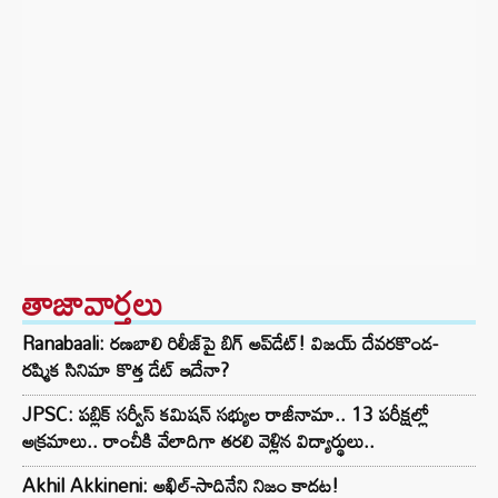
తాజావార్తలు
Ranabaali: రణబాలి రిలీజ్‌పై బిగ్ అప్‌డేట్! విజయ్ దేవరకొండ-
రష్మిక సినిమా కొత్త డేట్ ఇదేనా?
JPSC: పబ్లిక్ సర్వీస్ కమిషన్ సభ్యుల రాజీనామా.. 13 పరీక్షల్లో
అక్రమాలు.. రాంచీకి వేలాదిగా తరలి వెళ్లిన విద్యార్థులు..
Akhil Akkineni: అఖిల్-సాదినేని నిజం కాదట!