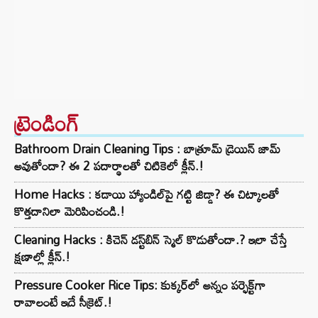
ట్రెండింగ్‌
Bathroom Drain Cleaning Tips : బాత్రూమ్ డ్రెయిన్ జామ్
అవుతోందా? ఈ 2 పదార్థాలతో చిటికెలో క్లీన్.!
Home Hacks : కడాయి హ్యాండిల్‌పై గట్టి జిడ్డా? ఈ చిట్కాలతో
కొత్తదానిలా మెరిపించండి.!
Cleaning Hacks : కిచెన్ డస్ట్‌బిన్ స్మెల్ కొడుతోందా.? ఇలా చేస్తే
క్షణాల్లో క్లీన్.!
Pressure Cooker Rice Tips: కుక్కర్‌లో అన్నం పర్ఫెక్ట్‌గా
రావాలంటే ఇదే సీక్రెట్.!