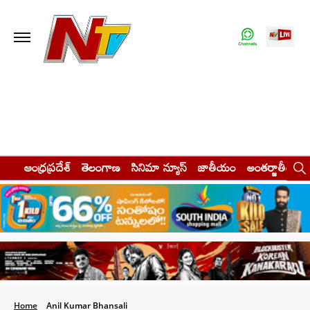
ఆంధ్రప్రదేశ్
తెలంగాణ
సినిమా న్యూస్
జాతీయం
అంతర్జాతీయం
Home
Anil Kumar Bhansali