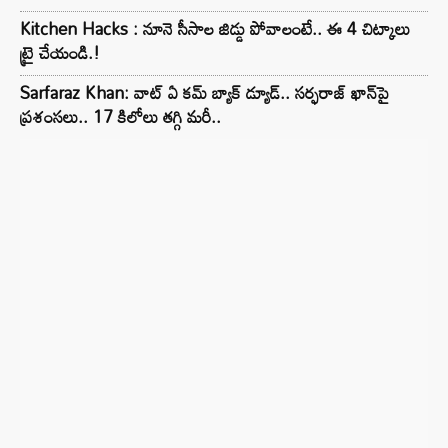
Kitchen Hacks : నూనె సీసాల జిడ్డు పోవాలంటే.. ఈ 4 చిట్కాలు
ట్రై చేయండి.!
Sarfaraz Khan: వాట్ ఏ కమ్ బ్యాక్ డ్యూడ్.. సర్ఫరాజ్ ఖాన్‌పై
ప్రశంసలు.. 17 కిలోలు తగ్గి మరీ..