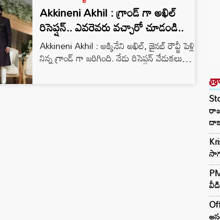
Akkineni Akhil : గ్రాండ్ గా అఖిల్
రిసెప్షన్.. ఎవరెవరు వచ్చారో చూడండి..
Akkineni Akhil : అక్కినేని అఖిల్, జైనబ్ రౌవ్జీ పెళ్లి
నిన్న గ్రాండ్ గా జరిగింది. నేడు రిసెప్షన్ వేడుకలు
ప్రస్తుతం జరుగుతున్నాయి. నిన్న వైట్ అండ్ వైట్ లో
త
అఖిల్, జైనబ్ మెరిసిన విషయం తెలిసిందే. తాజాగా
రిసెప్షన్ లో అఖిల్ వైట్ కలర్ సూట్, బ్లాక్ కలర్
St
ప్యాంట్ లో కనిపించగా.. జైనబ్ గోల్డ్ కలర్ డ్రెస్ లో
రా
మెరిసిపోయింది. వేడుకలో నాగార్జున చాలా స్టైలిష్
దాక
లుక్ లో కనిపిస్తున్నాడు. అలాగే అమల కూడా…
Kr
సాగ
PM 
వీడ
Off
అసం