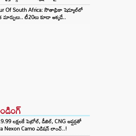
r Of South Africa: సౌతాఫ్రికా షెడ్యూల్‌లో
క మార్పులు.. టీ20లు కూడా అక్కడే..
రెండింగ్‌
9.99 లక్షలకే పెట్రోల్, డీజిల్, CNG ఆప్షన్లతో
ta Nexon Camo ఎడిషన్ లాంచ్..!