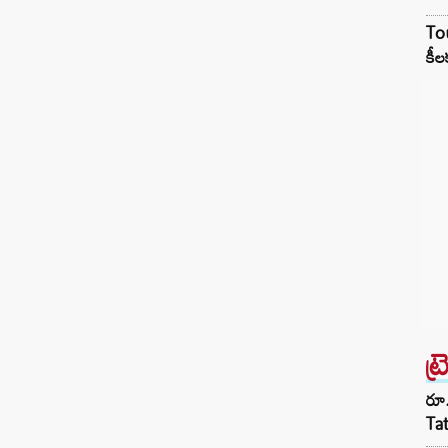
Tou
కీల
ట్
రూ.
Ta