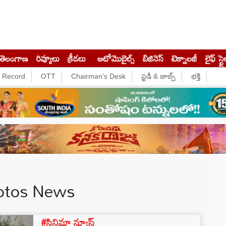
తెలంగాణ
రివ్యూలు
క్రీడలు
ఆటోమొబైల్స్
బిజినెస్‌
టెక్నాలజీ
లైఫ్ స్టై
e Record
OTT
Chairman's Desk
స్టడీ & జాబ్స్
భక్తి
hotos News
#సినిమా న్యూస్