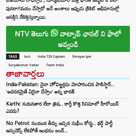
పునరాగమనం చేస్తాడో అనే అంశాలు ఇప్పుడు క్రికెట్ అభిమానుల్లో
ఆసక్తిని రేకెత్తిస్తున్నాయి.
NTV తెలుగు
వాట్సాప్ ఛానల్ ని ఫాలో
అవ్వండి
TAGS
bcci
India T20 Captain
Shreyas Iyer
Suryakumar Yadav
Team India
తాజావార్తలు
India-Pakistan: చైనా హోవిట్జర్లను మోహరించిన పాకిస్థాన్..
‘అవసరమైతే ఏదైనా చేస్తాం’ అన్న భారత్
Karthi: నయనతార లేదా త్రిష.. కార్తీ కొత్త సినిమాలో హీరోయిన్
ఎవరు?
No Petrol: సంచలన తీర్పు ఇచ్చిన సుప్రీం కోర్టు.. థర్డ్ పార్టీ
ఇన్సురెన్స్ లేకపోతే ఇంధనం బంద్..