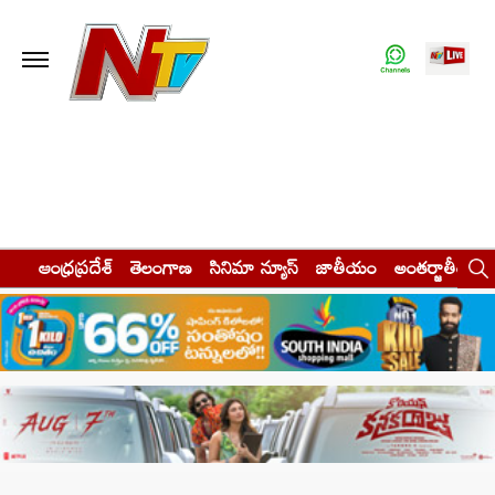
ఆంధ్రప్రదేశ్
తెలంగాణ
సినిమా న్యూస్
జాతీయం
అంతర్జాతీయం