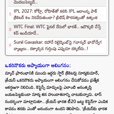
మొదలుపెట్టుడే..
IPL 2027: కోహ్లీ, రోహిత్‌తో కలిసి IPL ఆడాలన్న పాక్‌
క్రికెటర్‌ కల నెరవేరుతుందా? బ్రిటిష్ పౌరసత్వంతో ఉత్కంఠ
WTC Final: WTC ఫైనల్ రేసులో భారత్.. ఇదొక్కటి చేస్తే
కప్ ఇండియాదే..
Sunil Gavaskar: రహానే రిటైర్మెంట్‌పై గవాస్కర్ భావోద్వేగ
వ్యాఖ్యలు.. దక్కాల్సిన గుర్తింపు ఎప్పుడూ దక్కలేదు..!
ఒకరినొకరు ఆప్యాయంగా ఆలింగనం:
మ్యాచ్ ప్రారంభానికి ముందు ఇద్దరు స్టార్ క్రికెటర్లు సూర్యకుమార్,
శ్రేయస్ ఒకరినొకరు ఆప్యాయంగా ఆలింగనం చేసుకోవడం ప్రత్యేక
ఆకర్షణగా నిలిచింది. కెప్టెన్సీ మార్పులపై ఎలాంటి అసంతృప్తి
బయటపెట్టకుండా సూర్య తన హుందాతనాన్ని చాటుకున్నాడు. టాస్
సందర్భంగా మాట్లాడుతూ.. శ్రేయస్ భారత టీ20 జట్టు కెప్టెన్‌గా ఎంపిక
కావడం తనకు ఎంతో ఆనందంగా ఉందని తెలిపాడు. ‘శ్రేయస్‌కు భారత