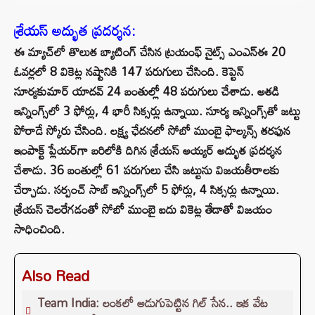
శ్రేయస్ అద్భుత ప్రదర్శన:
ఈ మ్యాచ్‌లో తొలుత బ్యాటింగ్ చేసిన ట్రయంఫ్ నైట్స్ ఎంఎన్‌ఈ 20
ఓవర్లలో 8 వికెట్ల నష్టానికి 147 పరుగులు చేసింది. కెప్టెన్
సూర్యకుమార్ యాదవ్ 24 బంతుల్లో 48 పరుగులు చేశాడు. అతడి
ఇన్నింగ్స్‌లో 3 ఫోర్లు, 4 భారీ సిక్సర్లు ఉన్నాయి. సూర్య ఇన్నింగ్స్‌తో జట్టు
పోరాడే స్కోరు చేసింది. లక్ష్య ఛేదనలో సోబో ముంబై ఫాల్కన్స్ తరఫున
ఇంపాక్ట్ ప్లేయర్‌గా బరిలోకి దిగిన శ్రేయస్ అయ్యర్ అద్భుత ప్రదర్శన
చేశాడు. 36 బంతుల్లో 61 పరుగులు చేసి జట్టును విజయతీరాలకు
చేర్చాడు. సర్పంచ్ సాబ్ ఇన్నింగ్స్‌లో 5 ఫోర్లు, 4 సిక్సర్లు ఉన్నాయి.
శ్రేయస్ చెలరేగడంతో సోబో ముంబై ఐదు వికెట్ల తేడాతో విజయం
సాధించింది.
Also Read
Team India: లంకలో అడుగుపెట్టిన గిల్ సేన.. ఇక వేట