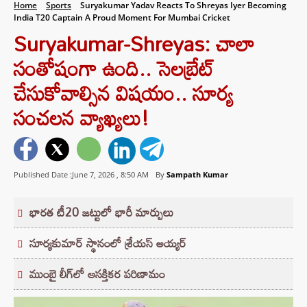
Home
Sports
Suryakumar Yadav Reacts To Shreyas Iyer Becoming
India T20 Captain A Proud Moment For Mumbai Cricket
Suryakumar-Shreyas: చాలా
సంతోషంగా ఉంది.. సెలబ్రేట్
చేసుకోవాల్సిన విషయం.. సూర్య
సంచలన వ్యాఖ్యలు!
Published Date :June 7, 2026 ,
8:50 AM
By
Sampath Kumar
భారత టీ20 జట్టులో భారీ మార్పులు
సూర్యకుమార్ స్థానంలో శ్రేయస్ అయ్యర్‌
ముంబై లీగ్‌లో ఆసక్తికర పరిణామం