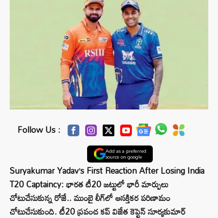
Follow Us :
Add as a preferred
source on google
Suryakumar Yadav’s First Reaction After Losing India
T20 Captaincy: భారత టీ20 జట్టులో భారీ మార్పులు
చోటుచేసుకున్న రోజే.. ముంబై లీగ్‌లో ఆసక్తికర పరిణామం
చోటుచేసుకుంది. టీ20 ప్రపంచ కప్ విజేత కెప్టెన్ సూర్యకుమార్