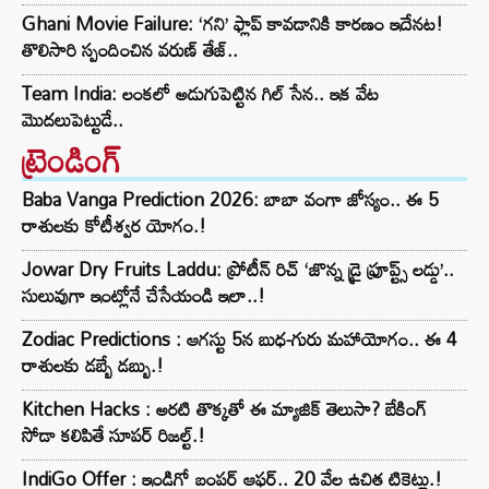
Ghani Movie Failure: ‘గని’ ఫ్లాప్‌ కావడానికి కారణం ఇదేనట!
తొలిసారి స్పందించిన వరుణ్ తేజ్..
Team India: లంకలో అడుగుపెట్టిన గిల్ సేన.. ఇక వేట
మొదలుపెట్టుడే..
ట్రెండింగ్‌
Baba Vanga Prediction 2026: బాబా వంగా జోస్యం.. ఈ 5
రాశులకు కోటీశ్వర యోగం.!
Jowar Dry Fruits Laddu: ప్రోటీన్ రిచ్ ‘జొన్న డ్రై ఫ్రూప్ట్స్ లడ్డు’..
సులువుగా ఇంట్లోనే చేసేయండి ఇలా..!
Zodiac Predictions : ఆగస్టు 5న బుధ-గురు మహాయోగం.. ఈ 4
రాశులకు డబ్బే డబ్బు.!
Kitchen Hacks : అరటి తొక్కతో ఈ మ్యాజిక్ తెలుసా? బేకింగ్
సోడా కలిపితే సూపర్ రిజల్ట్.!
IndiGo Offer : ఇండిగో బంపర్ ఆఫర్.. 20 వేల ఉచిత టికెట్లు.!