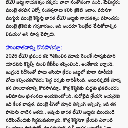
టీ20 జట్టు నాయకత్వం దక్కడం చాలా సంతోషంగా ఉంది. మేమిద్దరం
ముంబై తరఫున ఎన్నో సంవత్సరాలు కలిసి క్రికెట్ ఆడాం. వరుసగా
ముగ్గురు ముంబై కెప్టెన్లు భారత టీ20 జట్టుకు నాయకత్వం వహించడం
ముంబై క్రికెట్‌కు గర్వకారణం. ఇది అందరూ సెలబ్రేట్ చేసుకోవాల్సిన
విషయం’ అని సూర్య చెప్పాడు.
హుందాతనాన్ని కొనసాగిస్తూ:
2026 టీ20 ప్రపంచ కప్ గెలిపించిన మూడు నెలలకే సూర్యకుమార్
యాదవ్‌ను కెప్టెన్సీ నుంచి బీసీసీఐ తప్పించింది. అంతేకాదు ఐర్లాండ్,
ఇంగ్లండ్ సిరీస్‌లతో పాటు ఆసియా క్రీడల జట్టులో కూడా సూరీడుకి
చోటు కల్పించకపోవడం పెద్ద చర్చకు దారితీసింది. అయినప్పటికీ సూర్య
తన హుందాతనాన్ని కొనసాగిస్తూ.. కొత్త కెప్టెన్‌కు మద్దతు ప్రకటించడం
అభిమానుల ప్రశంసలు అందుకుంటోంది. మరోవైపు శ్రేయస్ అయ్యర్‌కు
ఇది కీలక బాధ్యత. ముంబై లీగ్‌లో మ్యాచ్ విన్నింగ్ ఇన్నింగ్స్ ఆడి తన
ఫామ్‌ను చాటిన అతడు.. ఇప్పుడు భారత టీ20 జట్టును ముందుండి
నడిపించేందుకు సిద్ధమవుతున్నాడు. కొత్త కెప్టెన్‌గా శ్రేయస్ ఎలాంటి
విజయాలు సాధిస్తాడో, సూర్యకుమార్ మళ్లీ భారత జట్టులోకి ఎలా