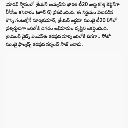
యాదవ్ స్థానంలో శ్రేయస్ అయ్యర్‌ను భారత టీ20 జట్టు కొత్త కెప్టెన్‌గా
బీసీసీఐ శనివారం (జూన్ 6) ప్రకటించింది. ఈ నిర్ణయం వెలువడిన
కొన్ని గంటల్లోనే సూర్యకుమార్, శ్రేయస్ ఇద్దరూ ముంబై టీ20 లీగ్‌లో
ప్రత్యర్థులుగా బరిలోకి దిగడం అభిమానుల దృష్టిని ఆకర్షించింది.
ట్రయంఫ్ నైట్స్ ఎంఎన్‌ఈ తరఫున సూర్య బరిలోకి దిగగా.. సోబో
ముంబై ఫాల్కన్స్ తరఫున సర్పంచ్ సాబ్ ఆడాడు.