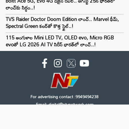
boltt Ace 5G, Evo 4G డిజైన్ రివీల్.. ఆగస్టు 25న భారత్‌లో
లాంచ్‌కు సిద్ధం..!
TVS Raider Doctor Doom Edition లాంచ్.. Marvel థీమ్,
Spectral Green కలర్‌తో కొత్త స్టైల్..!
115 అంగుళాల Mini LED TV, OLED evo, Micro RGB
evoతో LG 2026 AI TV సిరీస్ భారత్‌లో లాంచ్..!
For advertising contact :9949494238
Email: digital@ntvnetwork.com
Copyright © 2000 - 2026 - NTV
About Us
Contact Us
Privacy Policy
Terms & Conditions