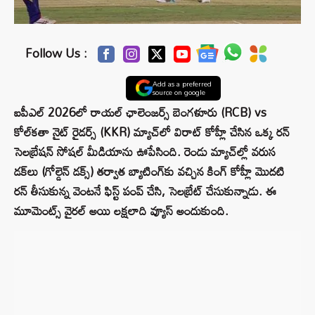
Follow Us :
Add as a preferred
source on google
ఐపీఎల్ 2026లో రాయల్ ఛాలెంజర్స్ బెంగళూరు (RCB) vs
కోల్‌కతా నైట్ రైడర్స్ (KKR) మ్యాచ్‌లో విరాట్ కోహ్లీ చేసిన ఒక్క రన్
సెలబ్రేషన్ సోషల్ మీడియాను ఊపేసింది. రెండు మ్యాచ్‌ల్లో వరుస
డక్‌లు (గోల్డెన్ డక్స్) తర్వాత బ్యాటింగ్‌కు వచ్చిన కింగ్ కోహ్లీ మొదటి
రన్ తీసుకున్న వెంటనే ఫిస్ట్ పంప్ చేసి, సెలబ్రేట్ చేసుకున్నాడు. ఈ
మూమెంట్స్ వైరల్ అయి లక్షలాది వ్యూస్ అందుకుంది.