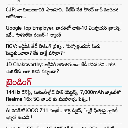
CJP: నా కుటుంబానికి ప్రాణహని.. సీజేపీ నేత సౌరవ్ దాస్ సంచలన
ఆరోపణలు..
Google Top Employer: భారత్‌లో టాప్-10 ఎంప్లాయర్ బ్రాండ్స్
ఇవే.. గూగుల్‌కు నంబర్-1 ర్యాంక్
RGV: ఆర్జీవీకి జేడీ షాకింగ్ ప్రశ్న.. “పిచ్చోళ్లందరినీ మీరు
పెట్టుకుంటారా? లేక వాళ్లే వస్తారా?”
JD Chakravarthy: ఆర్జీవీకి తెలియకుండా జేడీ చేసిన పని.. కోన
వెంకట్‌కు అలా కలిసి వచ్చిందా?
ట్రెండింగ్‌
144Hz డిస్‌ప్లే, మిలిటరీ-గ్రేడ్ షాక్ రెసిస్టన్స్, 7,000mAh బ్యాటరీతో
Realme 16x 5G లాంచ్ కు ముహూర్తం ఫిక్స్..!
AI పవర్‌తో iQOO Z11 ఎంట్రీ.. కొత్త డిజైన్, స్మార్ట్ ఫీచర్లపై క్లారిటీ
ఇచ్చిన కంపెనీ.!