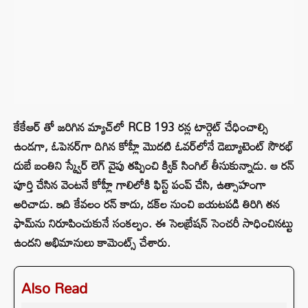
కేకేఆర్ తో జరిగిన మ్యాచ్‌లో RCB 193 రన్ల టార్గెట్ చేధించాల్సి
ఉండగా, ఓపెనర్‌గా దిగిన కోహ్లీ మొదటి ఓవర్‌లోనే డెబ్యూటెంట్ సౌరభ్
దుబే బంతిని స్క్వేర్ లెగ్ వైపు తప్పించి క్విక్ సింగిల్ తీసుకున్నాడు. ఆ రన్
పూర్తి చేసిన వెంటనే కోహ్లీ గాలిలోకి ఫిస్ట్ పంప్ చేసి, ఉత్సాహంగా
అరిచాడు. ఇది కేవలం రన్ కాదు, డక్‌ల నుంచి బయటపడి తిరిగి తన
ఫామ్‌ను నిరూపించుకునే సంకల్పం. ఈ సెలబ్రేషన్ సెంచరీ సాధించినట్టు
ఉందని అభిమానులు కామెంట్స్ చేశారు.
Also Read