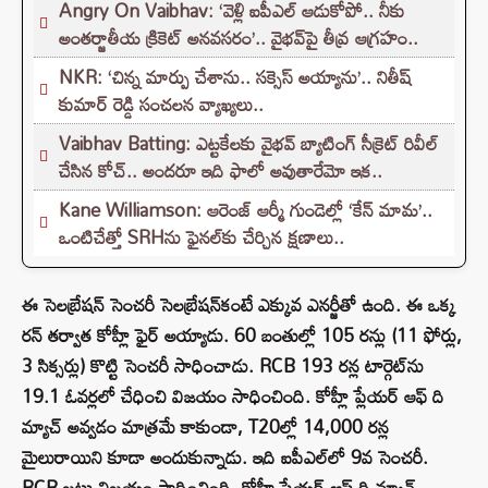
Angry On Vaibhav: ‘వెళ్లి ఐపీఎల్ ఆడుకోపో.. నీకు
అంతర్జాతీయ క్రికెట్ అనవసరం’.. వైభవ్‌పై తీవ్ర ఆగ్రహం..
NKR: ‘చిన్న మార్పు చేశాను.. సక్సెస్ అయ్యాను’.. నితీష్
కుమార్ రెడ్డి సంచలన వ్యాఖ్యలు..
Vaibhav Batting: ఎట్టకేలకు వైభవ్ బ్యాటింగ్ సీక్రెట్ రివీల్
చేసిన కోచ్.. అందరూ ఇది ఫాలో అవుతారేమో ఇక..
Kane Williamson: ఆరెంజ్ ఆర్మీ గుండెల్లో ‘కేన్‌ మామ’..
ఒంటిచేత్తో SRHను ఫైనల్‌కు చేర్చిన క్షణాలు..
ఈ సెలబ్రేషన్ సెంచరీ సెలబ్రేషన్‌కంటే ఎక్కువ ఎనర్జీతో ఉంది. ఈ ఒక్క
రన్ తర్వాత కోహ్లీ ఫైర్ అయ్యాడు. 60 బంతుల్లో 105 రన్లు (11 ఫోర్లు,
3 సిక్సర్లు) కొట్టి సెంచరీ సాధించాడు. RCB 193 రన్ల టార్గెట్‌ను
19.1 ఓవర్లలో చేధించి విజయం సాధించింది. కోహ్లీ ప్లేయర్ ఆఫ్ ది
మ్యాచ్ అవ్వడం మాత్రమే కాకుండా, T20ల్లో 14,000 రన్ల
మైలురాయిని కూడా అందుకున్నాడు. ఇది ఐపీఎల్‌లో 9వ సెంచరీ.
RCB జట్టు విజయం సాధించింది. కోహ్లీ ప్లేయర్ ఆఫ్ ది మ్యాచ్