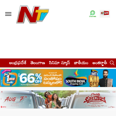
ఆంధ్రప్రదేశ్
తెలంగాణ
సినిమా న్యూస్
జాతీయం
అంతర్జాతీయం