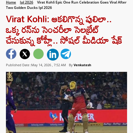
Home
Ipl 2026
Virat Kohli Epic One Run Celebration Goes Viral After
Two Golden Ducks Ipl 2026
Virat Kohli: ఆకలిగొన్న పులిలా..
ఒక్క రన్‌ను సెంచరీలా సెలబ్రేట్
చేసుకున్న కోహ్లీ.. సోషల్ మీడియా షేక్
Published Date :May 14, 2026 ,
7:52 AM
By
Venkatesh