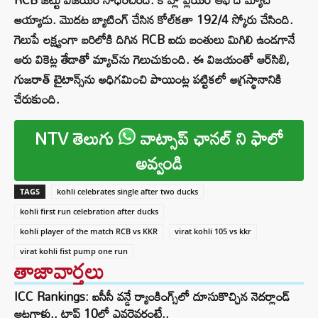
అయ్యాడు. మొదట బ్యాటింగ్ చేసిన కోల్‌కతా 192/4 స్కోరు చేసింది.
గెలుపే లక్ష్యంగా బరిలోకి దిగిన RCB ఐదు బంతులు మిగిలి ఉండగానే
ఆరు వికెట్ల తేడాతో మ్యాచ్‌ను గెలుచుకుంది. ఈ విజయంతో ఆర్‌సిబి,
గుజరాత్ టైటాన్స్‌ను అధిగమించి పాయింట్ల పట్టికలో అగ్రస్థానానికి
చేరుకుంది.
NTV తెలుగు
వాట్సాప్ ఛానల్ ని ఫాలో
అవ్వండి
TAGS
kohli celebrates single after two ducks
kohli first run celebration after ducks
kohli player of the match RCB vs KKR
virat kohli 105 vs kkr
virat kohli fist pump one run
తాజావార్తలు
ICC Rankings: ఐసీసీ వన్డే ర్యాంకింగ్స్‌లో దూసుకొచ్చిన నెదర్లాండ్
ఆటగాళ్లు.. టాప్ 10లో ఎవరెవరంటే..