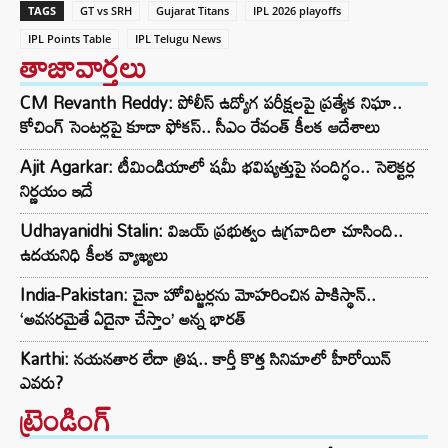
TAGS
GT vs SRH
Gujarat Titans
IPL 2026 playoffs
IPL Points Table
IPL Telugu News
తాజావార్తలు
CM Revanth Reddy: పోలీస్ ఉద్యోగ పరీక్షలపై ప్రత్యేక నిఘా..
కోచింగ్ సెంటర్లపై కూడా ఫోకస్.. సీఎం రేవంత్ కీలక ఆదేశాలు
Ajit Agarkar: టీమిండియాలో షమీ భవిష్యత్తుపై సందిగ్ధం.. సెలెక్టర్ల
నిర్ణయం ఇదే
Udhayanidhi Stalin: విజయ్ ప్రభుత్వం ఉగ్రవాదిలా చూసింది..
ఉదయనిధి కీలక వ్యాఖ్యలు
India-Pakistan: చైనా హోవిట్జర్లను మోహరించిన పాకిస్థాన్..
‘అవసరమైతే ఏదైనా చేస్తాం’ అన్న భారత్
Karthi: నయనతార లేదా త్రిష.. కార్తీ కొత్త సినిమాలో హీరోయిన్
ఎవరు?
ట్రెండింగ్‌