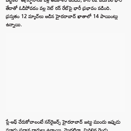
తేడాతో ఓడిపోవడం వల్ల నెట్ రన్ రేట్‌పై భారీ ప్రభావం పడింది.
ప్రస్తుతం 12 మ్యాచ్‌లు ఆడిన హైదరాబాద్ ఖాతాలో 14 పాయింట్లు
ఉన్నాయి.
ప్లే-ఆఫ్ చేరుకోవాలంటే సన్‌రైజర్స్ హైదరాబాద్ జట్టు ముందు ఇప్పుడు
మూడు ప్రధాన దారులు ఉన్నాయి. మొదటిగా, మిగిలిన రెండు