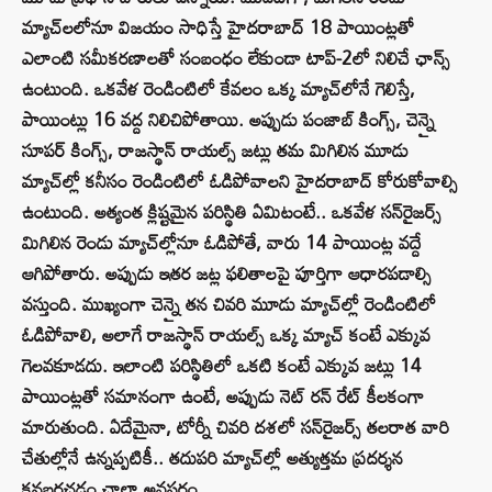
మ్యాచ్‌లలోనూ విజయం సాధిస్తే హైదరాబాద్ 18 పాయింట్లతో
ఎలాంటి సమీకరణాలతో సంబంధం లేకుండా టాప్-2లో నిలిచే ఛాన్స్
ఉంటుంది. ఒకవేళ రెండింటిలో కేవలం ఒక్క మ్యాచ్‌లోనే గెలిస్తే,
పాయింట్లు 16 వద్ద నిలిచిపోతాయి. అప్పుడు పంజాబ్ కింగ్స్, చెన్నై
సూపర్ కింగ్స్, రాజస్థాన్ రాయల్స్ జట్లు తమ మిగిలిన మూడు
మ్యాచ్‌ల్లో కనీసం రెండింటిలో ఓడిపోవాలని హైదరాబాద్ కోరుకోవాల్సి
ఉంటుంది. అత్యంత క్లిష్టమైన పరిస్థితి ఏమిటంటే.. ఒకవేళ సన్‌రైజర్స్
మిగిలిన రెండు మ్యాచ్‌ల్లోనూ ఓడిపోతే, వారు 14 పాయింట్ల వద్దే
ఆగిపోతారు. అప్పుడు ఇతర జట్ల ఫలితాలపై పూర్తిగా ఆధారపడాల్సి
వస్తుంది. ముఖ్యంగా చెన్నై తన చివరి మూడు మ్యాచ్‌ల్లో రెండింటిలో
ఓడిపోవాలి, అలాగే రాజస్థాన్ రాయల్స్ ఒక్క మ్యాచ్ కంటే ఎక్కువ
గెలవకూడదు. ఇలాంటి పరిస్థితిలో ఒకటి కంటే ఎక్కువ జట్లు 14
పాయింట్లతో సమానంగా ఉంటే, అప్పుడు నెట్ రన్ రేట్ కీలకంగా
మారుతుంది. ఏదేమైనా, టోర్నీ చివరి దశలో సన్‌రైజర్స్ తలరాత వారి
చేతుల్లోనే ఉన్నప్పటికీ.. తదుపరి మ్యాచ్‌ల్లో అత్యుత్తమ ప్రదర్శన
కనబరచడం చాలా అవసరం.