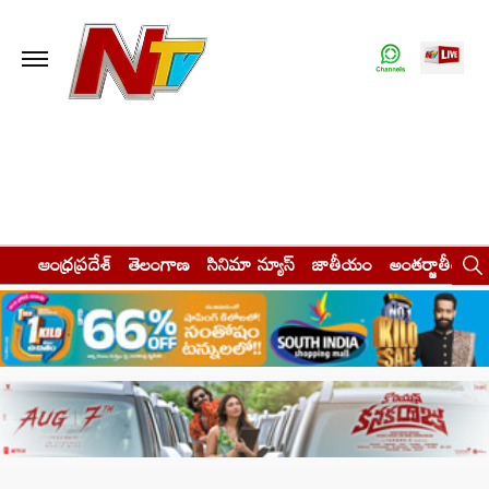
ఆంధ్రప్రదేశ్
తెలంగాణ
సినిమా న్యూస్
జాతీయం
అంతర్జాతీయం