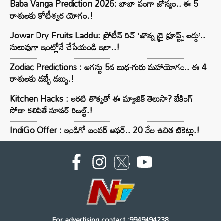
Baba Vanga Prediction 2026: బాబా వంగా జోస్యం.. ఈ 5
రాశులకు కోటీశ్వర యోగం.!
Jowar Dry Fruits Laddu: ప్రోటీన్ రిచ్ ‘జొన్న డ్రై ఫ్రూప్ట్స్ లడ్డు’..
సులువుగా ఇంట్లోనే చేసేయండి ఇలా..!
Zodiac Predictions : ఆగస్టు 5న బుధ-గురు మహాయోగం.. ఈ 4
రాశులకు డబ్బే డబ్బు.!
Kitchen Hacks : అరటి తొక్కతో ఈ మ్యాజిక్ తెలుసా? బేకింగ్
సోడా కలిపితే సూపర్ రిజల్ట్.!
IndiGo Offer : ఇండిగో బంపర్ ఆఫర్.. 20 వేల ఉచిత టికెట్లు.!
For advertising contact :9949494238