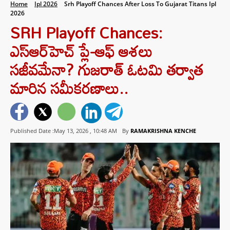
Home
Ipl 2026
Srh Playoff Chances After Loss To Gujarat Titans Ipl
2026
SRH Playoff Chances:
ఎస్‌ఆర్‌హెచ్ ప్లే-ఆఫ్ ఆశలు
సజీవమేనా? గుజరాత్ ఓటమి తర్వాత
మారిన సమీకరణాలు..
Published Date :May 13, 2026 ,
10:48 AM
By
RAMAKRISHNA KENCHE