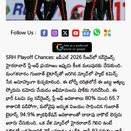
Follow Us :
Add as a preferred
source on google
SRH Playoff Chances: ఐపీఎల్ 2026 సీజన్‌లో సన్‌రైజర్స్
హైదరాబాద్ ప్లే-ఆఫ్ ప్రయాణం ఇప్పుడు కీలక మలుపునకు చేరుకుంది.
మంగళవారం గుజరాత్ టైటాన్స్‌తో జరిగిన మ్యాచ్‌లో ప్యాట్ కమిన్స్
సేన అనూహ్యంగా కుప్పకూలింది. ఈ టోర్నీ చరిత్రలోనే ఈ జట్టు అత్యల్ప
స్కోరును నమోదు చేయడం అభిమానులను షాక్‌కు గురిచేసింది. ఈ
భారీ ఓటమి వల్ల సన్‌రైజర్స్ ప్లే-ఆఫ్ అవకాశాలు 80% నుంచి 65.7
శాతానికి పడిపోగా, మరోవైపు అద్భుత విజయం సాధించిన గుజరాత్
టైటాన్స్ 94.9% క్వాలిఫికేషన్ అవకాశాలతో దాదాపు నాకౌట్ బెర్తును
ఖరారు చేసుకుంది. ఒక వేళ మ్యాచ్‌లో హైదరాబాద్ గెలిచి ఉంటే
పట్టికలో అగ్రస్థానానికి వెళ్లే అవకాశం ఉండేది, కానీ 82 పరుగుల భారీ