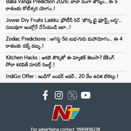
Baba Vanga Prediction 2026: బాబా వంగా జోస్యం.. ఈ 5
రాశులకు కోటీశ్వర యోగం.!
Jowar Dry Fruits Laddu: ప్రోటీన్ రిచ్ ‘జొన్న డ్రై ఫ్రూప్ట్స్ లడ్డు’..
సులువుగా ఇంట్లోనే చేసేయండి ఇలా..!
Zodiac Predictions : ఆగస్టు 5న బుధ-గురు మహాయోగం.. ఈ 4
రాశులకు డబ్బే డబ్బు.!
Kitchen Hacks : అరటి తొక్కతో ఈ మ్యాజిక్ తెలుసా? బేకింగ్
సోడా కలిపితే సూపర్ రిజల్ట్.!
IndiGo Offer : ఇండిగో బంపర్ ఆఫర్.. 20 వేల ఉచిత టికెట్లు.!
For advertising contact :9949494238