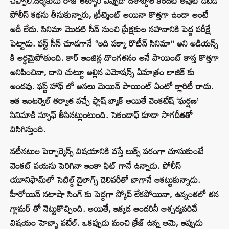
చెప్పాలి.దర్శకుడు రాజ్ తళ్ళూరి ఎప్పుడో దశాబ్దాల కిందటి అవుట్ డేటెడ్
పోలీస్ కథను తీసుకున్నారు, ట్రీట్మెంట్ అయినా కొత్తగా ఉందా అంటే
అదీ లేదు. సినిమా మొదటి సీన్ నుంచి ప్రేక్షకుల సహనానికి పెద్ద పరీక్షే
పెట్టాడు. ఫస్ట్ సీన్ చూడగానే “ఇది పక్కా రొటీన్ సినిమా” అని ఆడియన్స్
కి అర్థమైపోతుంది. కార్ ఇంజిన్ల దొంగతనం అనే పాయింట్ కాస్త కొత్తగా
అనిపించినా, దాని చుట్టూ అల్లిన ఎమోషన్స్ ఏమాత్రం లాజిక్ కు
అందవు. ఫస్ట్ హాఫ్ లో అసలు మెయిన్ పాయింట్ ఏంటో క్లారిటీ రాదు.
ఇక ఇంటర్వెల్ తర్వాత వచ్చే ఫ్లాష్ బ్యాక్ అయితే వెంకటేష్ ‘ఘర్షణ’
సినిమాకి స్పూఫ్ తీసినట్లుంటుంది. సెకండాఫ్ కూడా సాగదీతతో
విసిగిస్తుంది.
నటీనటుల పెర్ఫార్మెన్స్ విషయానికి వస్తే లుక్స్ పరంగా చూసుకుంటే
వెంకట్ వయసు పెరిగినా ఇంకా ఫిట్ గానే ఉన్నాడు. పోలీస్
యూనిఫామ్‌లో సెటిల్డ్ డైలాగ్స్ డెలివరీతో బాగానే ఆకట్టుకున్నాడు.
హీరోయిన్ నటాషా సింగ్ కు పెద్దగా స్కోప్ లేకపోయినా, ఉన్నంతలో తన
గ్లామర్ తో నెట్టుకొచ్చింది. అయితే, ఇక్కడ అందరినీ ఆశ్చర్యపరిచే
విషయం హెబ్బా పటేల్. ఒకప్పుడు మంచి క్రేజ్ ఉన్న ఆమె, ఇప్పుడు