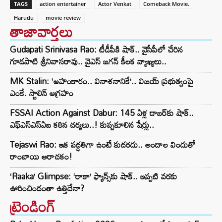
TAGS
action entertainer
Actor Venkat
Comeback Movie.
Harudu
movie review
తాజావార్తలు
Gudapati Srinivasa Rao: టీడీపీకి షాక్‌.. వైసీపీలో చేరిన
గూడపాటి శ్రీనివాసరావు.. వైఎస్‌ జగన్‌ కీలక వ్యాఖ్యలు..
MK Stalin: ‘అహంకారం.. వినాశనానికే’.. విజయ్ ప్రభుత్వంపై
ఎంకే. స్టాలిన్ ఆగ్రహం
FSSAI Action Against Dabur: 145 ఏళ్ల డాబర్‌కు షాక్..
ఎఫ్‌ఎస్‌ఎస్‌ఏఐ కఠిన చర్యలు..! కుప్పకూలిన షేర్లు..
Tejaswi Rao: ఇక పద్ధతిగా ఉంటే కుదరదు.. అందాల విందుతో
రాంబాయి అరాచకం!
‘Raaka’ Glimpse: ‘రాకా’ ఫ్యాన్స్‌కు షాక్.. ఇప్పటి వరకు
ఊరించిందంతా ఉత్తిదేనా?
ట్రెండింగ్‌