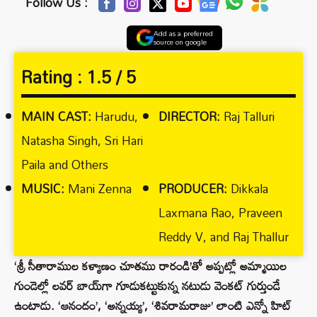
Follow Us :
Add as a preferred
source on google
Rating :
1.5 / 5
MAIN CAST:
Harudu,
DIRECTOR:
Raj Talluri
Natasha Singh, Sri Hari
Paila and Others
MUSIC:
Mani Zenna
PRODUCER:
Dikkala
Laxmana Rao, Praveen
Reddy V, and Raj Thallur
‘శ్రీ సీతారాముల కళ్యాణం చూతము రారండి’తో అప్పట్లో అమ్మాయిల
గుండెల్లో లవర్ బాయ్‌గా గూడుకట్టుకున్న నటుడు వెంకట్ గుర్తుండే
ఉంటాడు. ‘ఆనందం’, ‘అన్నయ్య’, ‘శివరామరాజు’ లాంటి ఎన్నో హిట్