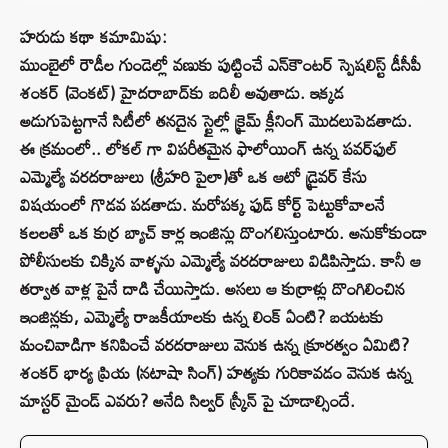
హరుడు కథా కమామిషు:
ముంబైలో రౌడీల గుండెల్లో వణుకు పుట్టించే ఎన్‌కౌంటర్ స్పెషలిస్ట్ డీసీపీ
శంకర్ (వెంకట్) హైదరాబాద్‌కు బదిలీ అవుతాడు. ఇక్కడ
అడుగుపెట్టగానే సిటీలో తనదైన స్టైల్లో క్రైమ్ క్లీనింగ్ మొదలుపెడతాడు.
ఈ క్రమంలో.. లోకల్ గా విపరీతమైన ఫాలోయింగ్ ఉన్న పవర్‌ఫుల్
ఎమ్మెల్యే వరదరాజులు (శ్రీహరి పైలా)తో ఒక ఆటో డ్రైవర్ కేసు
విషయంలో గొడవ పడతాడు. మరోపక్క ఫుడ్ కోర్ట్ పెట్టుకోవాలనే
కలలతో ఒక కుర్ర బ్యాచ్ కార్ల ఇంజిన్లు దొంగలిస్తుంటారు. అనుకోకుండా
పోలీసులకు చిక్కిన వాళ్ళను ఎమ్మెల్యే వరదరాజులు విడిపిస్తాడు. కానీ ఆ
తర్వాత వాళ్ల పైనే దాడి చేయిస్తాడు. అసలు ఆ కుర్రాళ్లు దొంగిలించిన
ఇంజిన్లకు, ఎమ్మెల్యే రాజకీయాలకు ఉన్న లింక్ ఏంటి? బయటకు
మంచివాడిగా కనిపించే వరదరాజులు వెనుక ఉన్న క్రూరత్వం ఏమిటి?
శంకర్ భార్య ప్రియ (నటాషా సింగ్) హత్యకు గురికావడం వెనుక ఉన్న
మాస్టర్ మైండ్ ఎవరు? అనేది సిల్వర్ స్క్రీన్ పై చూడాల్సిందే.