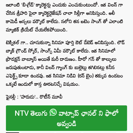
ఇలాంటి ‘బి-గ్రేడ్’ క్యారెక్టర్లు ఎందుకు ఎంచుకుంటుందో. ఇక విలన్ గా
చేసిన శ్రీహరి పైలా క్యారెక్టరైజేషన్ చాలా సిల్లీగా అనిపిస్తుంది. అలీ
కామెడీ అస్సలు వర్కౌట్ కాలేదు. సలోని తన ఐటెం సాంగ్ తో ఎలాంటి
మ్యాజిక్ క్రియేట్ చేయలేకపోయింది.
టెక్నికల్ గా.. చూసుకున్నా సినిమా పూర్తి ఔట్ డేటెడ్ అనిపిస్తుంది. లౌడ్
బ్యాక్ గ్రౌండ్ స్కోర్, సాంగ్స్ ఏమీ వర్కౌట్ కాలేదు. ఇక సినిమాలో
ప్రొడక్షన్ వాల్యూస్ అయితే మరీ దారుణం. హీరో గన్ తో కాల్పులు
జరుపుతుంటాడు, కానీ విలన్ గ్యాంగ్ కు బుల్లెట్లు తగిలినట్లు కనీస
ఎఫెక్ట్స్ కూడా ఉండవు. ఇక సినిమా నిడివి (రన్ టైం) తక్కువ ఉండటం
ఒక్కటే ఇందులో కాస్త ఊరటనిచ్చే విషయం.
ఫైనల్లీ : ‘హరుడు’.. రొటీన్ మూవీ
NTV తెలుగు
వాట్సాప్ ఛానల్ ని ఫాలో
అవ్వండి