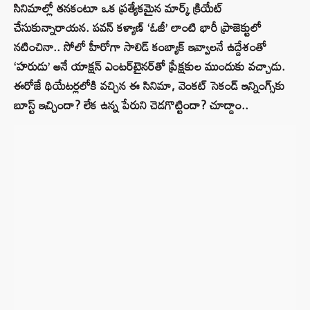
సినిమాల్లో తనకంటూ ఒక ప్రత్యేకమైన మార్క్ క్రియేట్
చేసుకున్నారాయన. పవన్ కళ్యాణ్ ‘ఓజీ’ లాంటి భారీ ప్రాజెక్టులో
నటించినా.. సోలో హీరోగా సాలిడ్ కంబ్యాక్ ఇవ్వాలనే ఉద్దేశంతో
‘హరుడు’ అనే యాక్షన్ ఎంటర్‌టైనర్‌తో ప్రేక్షకుల ముందుకు వచ్చాడు.
ఈరోజే థియేటర్లలోకి వచ్చిన ఈ సినిమా, వెంకట్ సెకండ్ ఇన్నింగ్స్‌కు
బూస్ట్ ఇచ్చిందా? లేక ఉన్న పేరుని చెడగొట్టిందా? చూద్దాం..