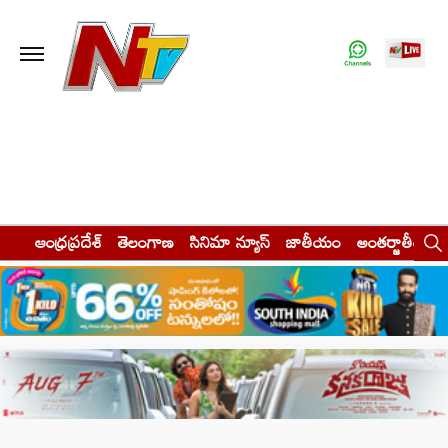
ఆంధ్రప్రదేశ్
తెలంగాణ
సినిమా న్యూస్
జాతీయం
అంతర్జాతీయం