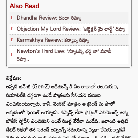
Also Read
Dhandha Review: ధంధా రివ్యూ
Objection My Lord Review: 'అబ్జెక్షన్ మై లార్డ్' రివ్యూ
Karmakhya Review: కర్మాఖ్య రివ్యూ
Newton's Third Law: ‘న్యూటన్స్‌ థర్డ్‌ లా’ మూవీ
రివ్యూ..
విశ్లేషణ:
ఇప్పటి జెన్-జీ (Gen-Z) ఆడియన్స్ కి ఏం కావాలో తెలుసుకుని,
రియాలిటీకి దగ్గరగా ఉండే పాత్రలను సీనియర్ నటులు
ఎంచుకుంటున్నారు. కానీ, వెంకట్ మాత్రం ఆ ట్రెండ్ ను ఫాలో
అవ్వడంలో ఫెయిల్ అయ్యాడు. సస్పెన్స్ లేదా థ్రిల్లింగ్ ఎలిమెంట్స్ ఉన్న
పోలీస్ స్టోరీని ఎంచుకుని ఉంటే రిజల్ట్ వేరేలా ఉండేది. ఇలాంటి అవుట్
డేటెడ్ కథతో తన సెకండ్ ఇన్నింగ్స్ సమయాన్ని వృథా చేసుకున్నాడనే