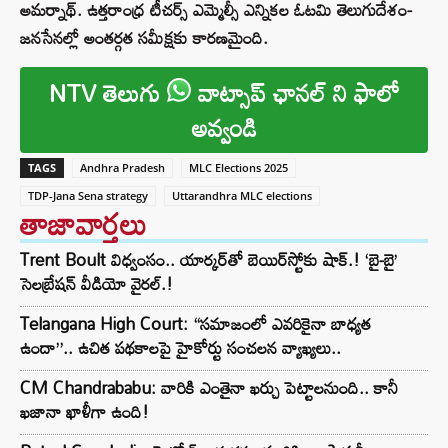
అమర్నాథ్. ఉత్తరాంధ్ర టీచర్స్ ఎమ్మెల్సీ ఎన్నికల ఓటమి తెలుగుదేశం-
జనసేనల్లో అంతర్గత సమీక్షకు కారణమైంది.
NTV తెలుగు
వాట్సాప్ ఛానల్ ని ఫాలో
అవ్వండి
TAGS
Andhra Pradesh
MLC Elections 2025
TDP-Jana Sena strategy
Uttarandhra MLC elections
తాజావార్తలు
Trent Boult విధ్వంసం.. యార్కర్‌తో బెయిర్‌స్టోకు షాక్.! ‘బై-బై’
సెలబ్రేషన్ వీడియో వైరల్.!
Telangana High Court: “సమాజంలో ఎవరికైనా బాధ్యత
ఉందా”.. ఉచిత పథకాలపై హైకోర్టు సంచలన వ్యాఖ్యలు..
CM Chandrababu: వారికి ఎంతైనా ఖర్చు పెట్టాలనుంది.. కానీ
ఖజానా ఖాళీగా ఉంది!