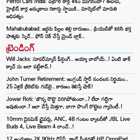
Petrol Cars India: పెట్రోల్ కార్ల శకం ముగిసిందా? ఈవీలు,
హైబ్రిడ్ కార్ల అమ్మకాలు రికార్డు స్థాయికి.. మార్కెట్‌లో మారుతి
ఆధిపత్యం
Mahabubabad: ఇద్దరు పిల్లల తల్లి దారుణం.. ప్రియుడితో కలిసి భర్త
హత్యకు స్కెచ్.. ఫోన్ చెక్ చేస్తే మైండ్ బ్లాక్..
ట్రెండింగ్‌
Will Jacks: సూపర్‌మ్యాన్ ఫీల్డింగ్.. అయ్యా బాబోయ్..! ఏంటి జాక్
క్యాచ్ ను అలా పట్టేశావ్.!
John Turner Retirement: ఇంగ్లండ్ స్టార్ సంచలన నిర్ణయం..
25 ఏళ్లకే క్రికెట్‌కు గుడ్‌బై.. కారణం తెలిస్తే షాక్!
Jowar Roti: ‘జొన్న రొట్టె’ విరిగిపోతుందా..? లేదా గట్టిగా
అవుతుందా.? ఇలా చేస్తే మెత్తగా, బాగా పొంగే రొట్టెలు గ్యారెంటీ.!
10mm డైనమిక్ డ్రైవర్లు, ANC, 48 గంటల బ్యాటరీతో JBL Live
Buds 4, Live Beam 4 లాంచ్..!
12 అంగుళాల 2K 90Hz డిస్‌ప్లే, క్వాడ్ స్పీకర్లతో HP OmniPad