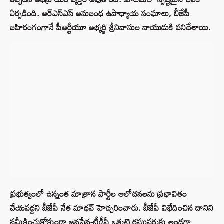
ఏర్పడింది. ఆర్ఎస్ఎస్ అనుబంధ ఉపాధ్యాయ సంఘాలు, బీజేపీ
బహిరంగంగానే పీఆర్టీయూ అభ్యర్ధి శ్రీనివాసుల నాయుడుకి పనిచేశాయి.
ప్రభుత్వంలో ఉన్నంత మాత్రాన పార్టీల ఆలోచనలను ప్రభావితం
చేయవద్దని బీజేపీ నేత మాధవ్ హెచ్చరించారు. బీజేపీ విభేదించిన దానిని
సమీక్షించుకోకుండా జనసేన-టీడీపీ ఒక్కటై రఘువర్మకు అండగా