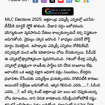
Add as a preferred
source on google
MLC Elections 2025: ఉత్తరాంధ్ర ఎమ్మెల్సీ ఎన్నికల్లో జనసేన-
టీడీపీకి మాస్టర్ స్ట్రోక్ తగిలింది. మేథావి వర్గం ఆలోచనలను
పసిగట్టకుండా వ్యవహరించి చేతులు కాల్చుకున్నాయనే చర్చ విస్త్రతంగా
జరుగుతోంది. వైఫల్యం ఎక్కడ జరిగింది ? బాధ్యులు ఎవరనే పోస్ట్
మార్టం మొదలైంది. ఉపాధ్యాయ ఎమ్మెల్సీ ఎన్నికలు నోటిఫికేషన్‌
వచ్చినప్పటి నుంచి అనేక పరిణామాలు చోటు చేసుకున్నాయి. పీడీఎఫ్
ఈ ఎన్నికల్లోవ్యూహాత్మకంగా వ్యవహరించింది. గతంలో టీచర్ల ఎమ్మెల్సీ
ఎన్నికల్లో ప్రత్యక్షంగా రాజకీయ పార్టీలు పని చేసిన దాఖలాలు లేవు.
అలాంటిది ఒక అభ్యర్ధి పక్షాన అధికార పక్షం నిలబడటం, టీచర్లను
ప్రభావితం చేసేందుకు ఎమ్మెల్యేలు ప్రయత్నించడం నెగెటివిటీకి కారణం
అయిందనే విశ్లేషణ జరుగుతోంది. ఇక్కడ గెలిచింది ఎవరు….?. ఓడింది
ఎవరు…?. అనే చర్చ కంటే ఉత్తరాంధ్ర మా బలం అని చెప్పుకుంటున్న
చోట పరాజయం, దాని వెనుక కారణాలను సమీక్షించుకోకపోతే నష్టం
తప్పదనే అభిప్రాయం వ్యక్తం అవుతోంది. కూటమిలో స్పష్టమైన చీలిక