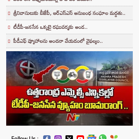
శ్రీనివాసులుకు బీజేపీ, ఆర్ఎస్ఎస్ అనుబంధ సంఘాల మద్దతు..
టీడీపీ-జనసేన ఒక్కటై రఘువర్మకు అండ..
పీడీఎఫ్ వ్యూహాలను అంచనా వేయడంలో వైఫల్యం..
Follow Us :