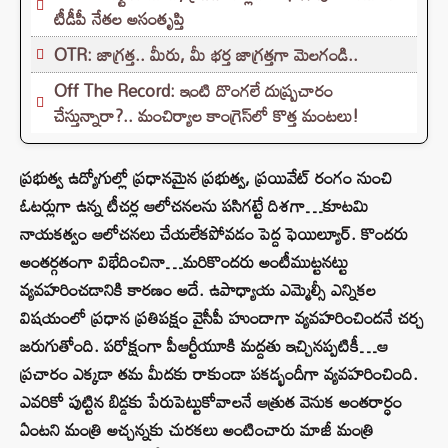
టీడీపీ నేతల అసంతృప్తి
OTR: జాగ్రత్త.. మీరు, మీ భర్త జాగ్రత్తగా మెలగండి..
Off The Record: ఇంటి దొంగలే దుష్ప్రచారం
చేస్తున్నారా?.. మంచిర్యాల కాంగ్రెస్‌లో కొత్త మంటలు!
ప్రభుత్వ ఉద్యోగుల్లో ప్రధానమైన ప్రభుత్వ, ప్రయివేట్ రంగం నుంచి
ఓటర్లుగా ఉన్న టీచర్ల ఆలోచనలను పసిగట్టే దిశగా…కూటమి
నాయకత్వం ఆలోచనలు చేయలేకపోవడం పెద్ద ఫెయిల్యూర్‌. కొందరు
అంతర్గతంగా విభేదించినా…మరికొందరు అంటీముట్టనట్టు
వ్యవహరించడానికి కారణం అదే. ఉపాధ్యాయ ఎమ్మెల్సీ ఎన్నికల
విషయంలో ప్రధాన ప్రతిపక్షం వైసీపీ హుందాగా వ్యవహరించిందనే చర్చ
జరుగుతోంది. పరోక్షంగా పీఆర్టీయూకి మద్దతు ఇచ్చినప్పటికీ…ఆ
ప్రచారం ఎక్కడా తమ మీదకు రాకుండా పకడ్భందీగా వ్యవహరించింది.
ఎవరికో పుట్టిన బిడ్డకు పేరుపెట్టుకోవాలనే ఆత్రుత వెనుక అంతరార్ధం
ఏంటని మంత్రి అచ్చన్నకు చురకలు అంటించారు మాజీ మంత్రి