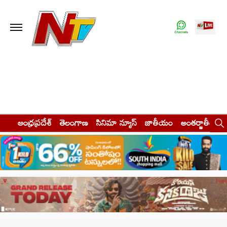
ఆంధ్రప్రదేశ్
తెలంగాణ
సినిమా న్యూస్
జాతీయం
అంతర్జాతీయం