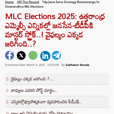
Home
Off The Record
Tdp Jana Sena Strategy Boomerangs In
Uttarandhra Mlc Elections
MLC Elections 2025: ఉత్తరాంధ్ర
ఎమ్మెల్సీ ఎన్నికల్లో జనసేన-టీడీపీకి
మాస్టర్ స్ట్రోక్..! వైఫల్యం ఎక్కడ
జరిగింది..?
Published Date :March 4, 2025 ,
10:53 PM
By
Sudhakar Ravula
వైఫల్యం ఎక్కడ జరిగింది ? ..
బాధ్యులు ఎవరని పోస్ట్ మార్టం..
ఎన్నికల్లోవ్యూహాత్మకంగా వ్యవహరించిన పీడీఎఫ్‌..
బలం అని చెప్పుకుంటున్న చోట పరాజయం..