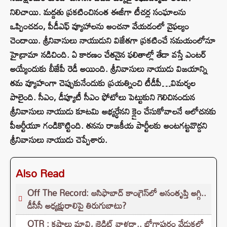
నిలిచాయి. మద్దతు ప్రకటించినంత ఈజీగా టీచర్ల సంఘాలను
ఒప్పించడం, పీడీఎఫ్ వ్యూహాలను అంచనా వేయడంలో వైఫల్యం
చెందాయి. శ్రీనివాసులు నాయుడుని విజేతగా ప్రకటించే సమయంలోనూ
హైడ్రామా నడిచింది. ఏ కారణం చేతనైన ఫలితాల్లో తేడా వస్తే ఎంటర్
అయ్యేందుకు బీజేపీ రెడీ అయింది. శ్రీనివాసులు నాయుడు విజయాన్ని
తమ వ్యూహంగా చెప్పుకునేందుకు ప్రయత్నించి టీడీపీ…విమర్శల
పాలైంది. సీఎం, డీప్యూటీ సీఎం ఫోటోలు పెట్టుకుని గెలిచినందున
శ్రీనివాసులు నాయుడు కూటమి అభ్యర్ధేనని క్లైం చేసుకోవాలనే ఆలోచనకు
పీఆర్టీయూ గండికొట్టింది. తనను రాజకీయ పార్టీలకు అంటగట్టవొద్దని
శ్రీనివాసులు నాయుడు చెప్పేశారు.
Also Read
Off The Record: ఆసిఫాబాద్ కాంగ్రెస్‌లో అసంతృప్తి అగ్గి..
డీసీసీ అధ్యక్షురాలిపై తిరుగుబాటు?
OTR : కష్టాలు మావి, క్రెడిట్ వాళ్లదా.. భోగాపురం వేడుకలో