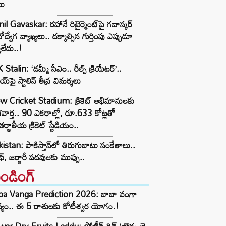
బు
il Gavaskar: రహానే రిటైర్మెంట్‌పై గవాస్కర్
ోద్వేగ వ్యాఖ్యలు.. దక్కాల్సిన గుర్తింపు ఎప్పుడూ
కలేదు..!
Stalin: ‘డమ్మీ సీఎం.. రీల్స్ క్రియేటర్’..
య్‌పై స్టాలిన్ తీవ్ర విమర్శలు
w Cricket Stadium: క్రికెట్ అభిమానులకు
వార్త.. 90 ఎకరాల్లో, రూ.633 కోట్లతో
ర్జాతీయ క్రికెట్ స్టేడియం..
istan: పాకిస్తాన్‌లో తిరుగుబాటు సంకేతాలు..
ఫ్, జర్దారీ పదవులకు ముప్పు..
రెండింగ్‌
ba Vanga Prediction 2026: బాబా వంగా
్యం.. ఈ 5 రాశులకు కోటీశ్వర యోగం.!