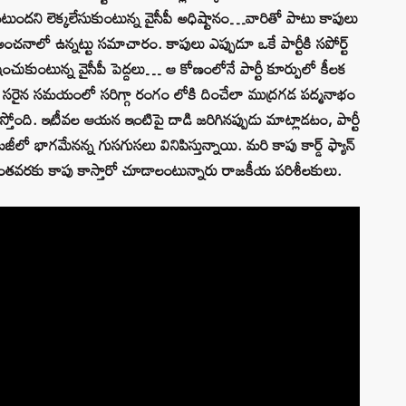
టుందని లెక్కలేసుకుంటున్న వైసీపీ అధిష్టానం…వారితో పాటు కాపులు
ంచనాలో ఉన్నట్టు సమాచారం. కాపులు ఎప్పుడూ ఒకే పార్టీకి సపోర్ట్‌
ంచుకుంటున్న వైసీపీ పెద్దలు… ఆ కోణంలోనే పార్టీ కూర్పులో కీలక
ఈసారి సరైన సమయంలో సరిగ్గా రంగం లోకి దించేలా ముద్రగడ పద్మనాభం
 నడుస్తోంది. ఇటీవల ఆయన ఇంటిపై దాడి జరిగినప్పుడు మాట్లాడటం, పార్టీ
ో భాగమేనన్న గుసగుసలు వినిపిస్తున్నాయి. మరి కాపు కార్డ్ ఫ్యాన్‌
కి ఎంతవరకు కాపు కాస్తారో చూడాలంటున్నారు రాజకీయ పరిశీలకులు.