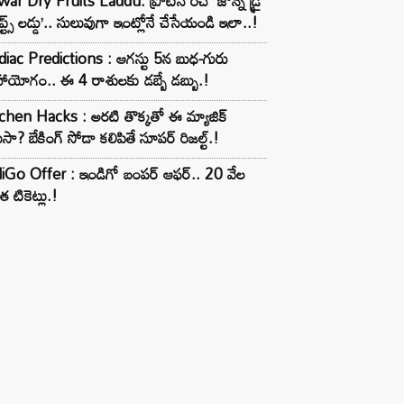
ar Dry Fruits Laddu: ప్రోటీన్ రిచ్ ‘జొన్న డ్రై
ూప్ట్స్ లడ్డు’.. సులువుగా ఇంట్లోనే చేసేయండి ఇలా..!
iac Predictions : ఆగస్టు 5న బుధ-గురు
ాయోగం.. ఈ 4 రాశులకు డబ్బే డబ్బు.!
chen Hacks : అరటి తొక్కతో ఈ మ్యాజిక్
ుసా? బేకింగ్ సోడా కలిపితే సూపర్ రిజల్ట్.!
iGo Offer : ఇండిగో బంపర్ ఆఫర్.. 20 వేల
త టికెట్లు.!