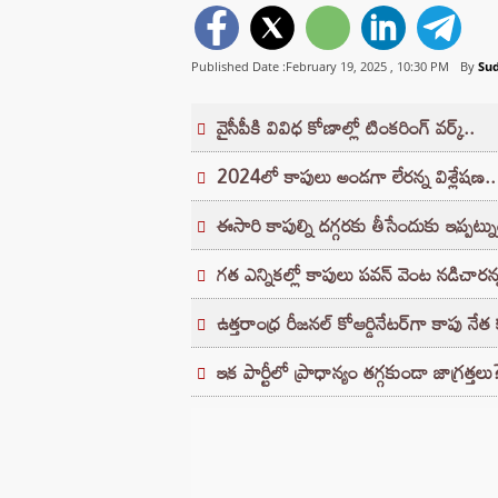
Published Date :February 19, 2025 ,
10:30 PM
By
Su
వైసీపీకి వివిధ కోణాల్లో టింకరింగ్‌ వర్క్‌..
2024లో కాపులు అండగా లేరన్న విశ్లేషణ..
ఈసారి కాపుల్ని దగ్గరకు తీసేందుకు ఇప్పట్నుంచ
గత ఎన్నికల్లో కాపులు పవన్‌ వెంట నడిచార
ఉత్తరాంధ్ర రీజనల్ కోఆర్డినేటర్‌గా కాపు నేత
ఇక పార్టీలో ప్రాధాన్యం తగ్గకుండా జాగ్రత్తలు