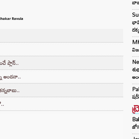
బా
Sun
dhakar Ravula
భావ
దక్
MK 
విజ
Ne
ే ప్లాన్‌..
శుభ
న్న అంచనా..
అంత
Pak
 కన్నబాబు..
షరీ
?..
ట్
Ba
జోస