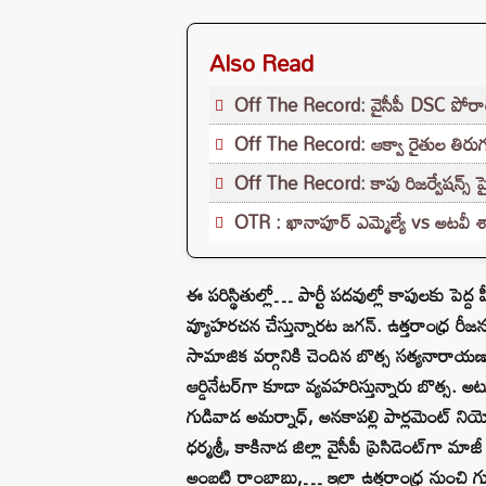
Also Read
Off The Record: వైసీపీ DSC పోరాటం..
Off The Record: ఆక్వా రైతుల తిరుగ
Off The Record: కాపు రిజర్వేషన్స్ పై 
OTR : ఖానాపూర్ ఎమ్మెల్యే vs అటవీ 
ఈ పరిస్థితుల్లో… పార్టీ పదవుల్లో కాపులకు పెద్
వ్యూహరచన చేస్తున్నారట జగన్. ఉత్తరాంధ్ర రీజ
సామాజిక వర్గానికి చెందిన బొత్స సత్యనారాయణ ఇ
ఆర్డినేటర్‌గా కూడా వ్యవహరిస్తున్నారు బొత్స. అట
గుడివాడ అమర్నాధ్, అనకాపల్లి పార్లమెంట్ న
ధర్మశ్రీ, కాకినాడ జిల్లా వైసీపీ ప్రెసిడెంట్‌గా మ
అంబటి రాంబాబు,… ఇలా ఉత్తరాంధ్ర నుంచి గుం