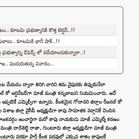
 కూటమి ప్రభుత్వానికి కొత్త టెన్షన్..!!
ుబాటు.. కూటమికి భారీ షాక్..!!
ప్రభుత్వాన్ని డిఫెన్స్ లో పడేయాలనుకున్నారా..!
శాఖ.. ముదురుతున్న వివాదం..
ద పీట వేయడం ద్వారా తిరిగి వారిని తమ వైపునకు తిప్పుకునేలా
నల్ కో ఆర్డినేటర్‌గా మాజీ మంత్రి కన్నబాబుని నియమించారు. అదే
ప్పటికే ఎమ్మెల్సీగా ఉన్నారు. కీలకమైన గోదావరి జిల్లాల రీజనల్ కో
ు విశాఖ జిల్లా వైసీపీ అధ్యక్షుడిగా కాపు సామాజిక వర్గానికే చెందిన
ియోజకవర్గం ఇంచార్జిగా మరో కాపు నాయకుడు మాజీ ఎమ్మెల్యే కరణం
ాజీ మంత్రి దాడిశెట్టి రాజా, గుంటూరు జిల్లా అధ్యక్షుడిగా మాజీ మంత్రి
టూరు వరకూ పార్టీ కీలక పదవుల్లో ఎక్కువ శాతం కాపులకే