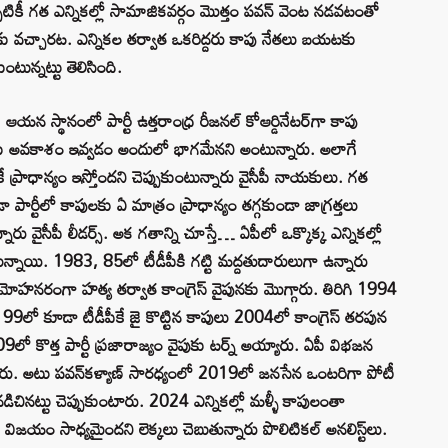
టికీ గత ఎన్నికల్లో సామాజికవర్గం మొత్తం పవన్ వెంట నడవటంతో
కు వచ్చారట. ఎన్నికల తర్వాత ఒకరిద్దరు కాపు నేతలు బయటకు
కుంటున్నట్టు తెలిసింది.
 స్థానంలో పార్టీ ఉత్తరాంధ్ర రీజనల్ కోఆర్డినేటర్‌గా కాపు
ుకు అవకాశం ఇవ్వడం అందులో భాగమేనని అంటున్నారు. అలాగే
ే ప్రాధాన్యం ఇస్తోందని చెప్పుకుంటున్నారు వైసీపీ నాయకులు. గత
 పార్టీలో కాపులకు ఏ మాత్రం ప్రాధాన్యం తగ్గకుండా జాగ్రత్తలు
ు వైసీపీ లీడర్స్‌. అక గతాన్ని చూస్తే… ఏపీలో ఒక్కొక్క ఎన్నికల్లో
షణలున్నాయి. 1983, 85లో టీడీపీకి గట్టి మద్దతుదారులుగా ఉన్నారు
హనరంగా హత్య తర్వాత కాంగ్రెస్ వైపునకు మొగ్గారు. తిరిగి 1994
 99లో కూడా టీడీపీకే జై కొట్టిన కాపులు 2004లో కాంగ్రెస్‌ తరపున
09లో కొత్త పార్టీ ప్రజారాజ్యం వైపుకు టర్న్ అయ్యారు. ఏపీ విభజన
చారు. అటు పవన్‌కళ్యాణ్‌ సారధ్యంలో 2019లో జనసేన ఒంటరిగా పోటీ
డిచినట్టు చెప్పుకుంటారు. 2024 ఎన్నికల్లో మళ్ళీ కాపులంతా
విజయం సాధ్యమైందని లెక్కలు చెబుతున్నారు పొలిటికల్‌ అనలిస్ట్‌లు.