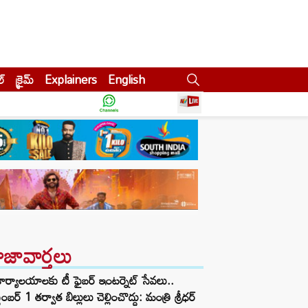
ల్
క్రైమ్
Explainers
English
ాజావార్తలు
ార్యాలయాలకు టీ ఫైబర్ ఇంటర్నెట్ సేవలు..
టెంబర్ 1 తర్వాత బిల్లులు చెల్లించొద్దు: మంత్రి శ్రీధర్