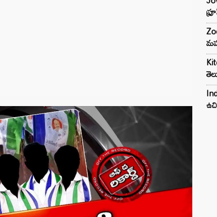
Jow
ఫ్ర
Zod
మహ
Kit
తెల
Ind
ఉచి