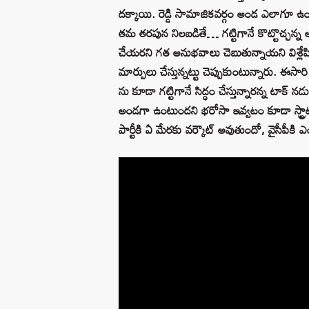
దక్కాయి. రెడ్డి సామాజికవర్గం అండ ఎలాగూ ఉం
తమ తరపున నిలబడితే… గట్టిగానే కొట్టొచ్చన్న అ
చేయరని గత అనుభవాలు చెబుతున్నాయని విశ్లేషి
మార్పులు చేస్తున్నట్టు చెప్పుకుంటున్నారు. 
ను కూడా గట్టిగానే సిద్ధం చేస్తున్నారన్న టాక్‌
అండగా ఉంటుందని భరోసా ఇవ్వటం కూడా స్ట్రాటజీల
పార్టీకి ఏ మేరకు వర్కౌట్‌ అవుతుందో, వైసీపీ