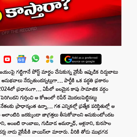
Add as a preferred
source on google
 గట్టిగానే పోస్ట్‌ మార్టం చేసుకున్న వైసీపీ ఇప్పుడిక దిద్దుబాటు
అనుభవాలు నేర్పుతుందన్నట్లుగా… పార్టీకి ఒక పద్ధతి ప్రకారం
ోంది. 2024లో ప్రధానంగా… ఏపీలో బలమైన కాపు సామాజిక వర్గం
రిగిందని గుర్తించి ఆ కోణంలో రిపేర్‌ మొదలుపెట్టినట్టు
ేతలకు ప్రాధాన్యంత ఉన్నా… గత ఎన్నికల్లో ప్రత్యేక పరిస్థితుల్లో ఆ
అలాంటిది జరక్కుండా జాగ్రత్తలు తీసుకోవాలని అనుకుంటోందట
 నాని, అంబటి రాంబాబు, గుడివాడ అమర్నాధ్, ఆళ్లనాని, కురసాల
లు నాడు వైసీపీకి వాయిస్‌లా మారారు. వీరికి తోడు ముద్రగడ