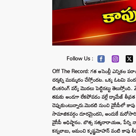
Follow Us :
Off The Record: గత అసెంబ్లీ ఎన్నికల పరాజయంపై
చర్యల్ని ముమ్మరం చేస్తోందట. ఒక్క ఓటమి వంద 
టింకరింగ్ వర్క్ మొదలు పెట్టినట్టు తెలుస్త
తమకు అండగా లేకపోవడం వల్లే డ్యామేజ్ తీవ్రత పె
చెప్పుకుంటున్నారు.మొదటి నుంచి వైసీపీలో కాపు న
సామాజికవర్గం దూరమైందని, అందుకే మరోసారి 
వైసీపీ అధిష్టానం. బొత్స సత్యనారాయణ, పేర్ని
కన్నబాబు, ఆమంచి కృష్ణమోహన్ వంటి కాపు లీడర్