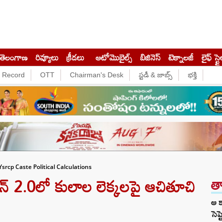
తెలంగాణ
రివ్యూలు
క్రీడలు
ఆటోమొబైల్స్
బిజినెస్‌
టెక్నాలజీ
లైఫ్ స్టై
e Record
OTT
Chairman's Desk
స్టడీ & జాబ్స్
భక్తి
srcp Caste Political Calculations
త
‌ 2.0లో కులాల లెక్కలపై ఆచితూచి
ఆ క
సెప్