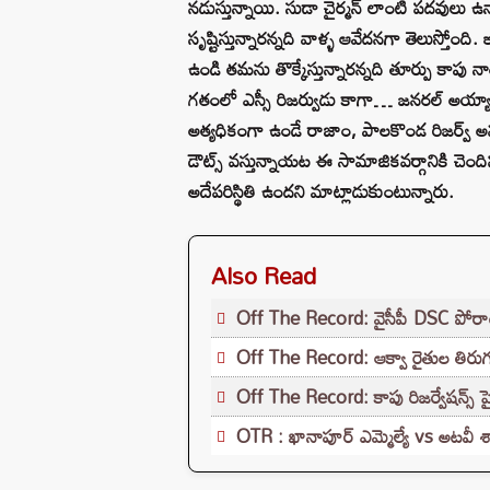
నడుస్తున్నాయి. సుడా చైర్మన్ లాంటి పదవులు 
సృష్టిస్తున్నారన్నది వాళ్ళ ఆవేదనగా తెలుస్తోం
ఉండి తమను తొక్కేస్తున్నారన్నది తూర్పు కాపు
గతంలో ఎస్సీ రిజర్వుడు కాగా… జనరల్‌ అయ
అత్యధికంగా ఉండే రాజాం, పాలకొండ రిజర్వ్‌
డౌట్స్‌ వస్తున్నాయట ఈ సామాజికవర్గానికి చెందిన
అదేపరిస్థితి ఉందని మాట్లాడుకుంటున్నారు.
Also Read
Off The Record: వైసీపీ DSC పోరాటం..
Off The Record: ఆక్వా రైతుల తిరుగ
Off The Record: కాపు రిజర్వేషన్స్ పై 
OTR : ఖానాపూర్ ఎమ్మెల్యే vs అటవీ 