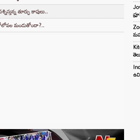
Jow
నిస్తున్న తూర్పు కాపులు..
ఫ్ర
 లోలోపల మండుతోందా?..
Zod
మహ
Kit
తెల
Ind
ఉచి