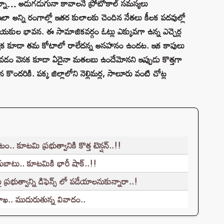
ఉన్నా… అడుగడుగునా కావాలనే ప్రోటోకాల్ సమస్యలు
ది. ఇలా అన్ని రంగాల్లో ఇతర కులాలకు చెందిన నేతలు కీలక పదవుల్లో
 నాయకుల భావన. ఈ సామాజికవర్గం ఓట్లు ఎక్కువగా ఉన్న ఎచ్చెర్ల
్యాక కూడా తమ కోటాలో రాలేదన్న అసహనం ఉందట. ఇక కాపులు
 అవడం వెనక కూడా ఏదైనా మతలబు ఉందేమోనని ఇప్పుడు కొత్తగా
 కొందరికి. పక్క జిల్లాలోని నెల్లిమర్ల, సాలూరు వంటి చోట్ల
 కూటమి ప్రభుత్వానికి కొత్త టెన్షన్..!!
ుబాటు.. కూటమికి భారీ షాక్..!!
ప్రభుత్వాన్ని డిఫెన్స్ లో పడేయాలనుకున్నారా..!
శాఖ.. ముదురుతున్న వివాదం..