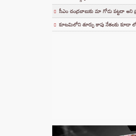
సీఎం చంద్రబాబుకు మా గోడు పట్టదా అని ప్రశ్
కూటమిలోని తూర్పు కాపు నేతలకు కూడా