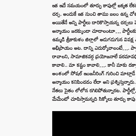
ఇక ఇదే సమయంలో తూర్పు కాపుల్లో ఐక్యత లేకపోవడ
చర్చ. అందుకే ఇక నుంచి తాము బలం ఉన్న చోట
అయితేనే అన్ని పార్టీలు దారికొస్తాయన్న చర
అన్యాయం జరక్కుండా చూడాలంటూ… పార్టీలకు 
ఉమ్మడి శ్రీకాకుళం జిల్లాలో అడుగడుగున వివక్ష 
అభిప్రాయం అట. దాన్ని ఎదుర్కోవాలంటే…. పార
రావాలని, సామాజికవర్గ ప్రయోజనాలే పరమావధిగా
కావాలి.. మా కష్టం కావాలి…. కానీ మాకు దక్కాల
అంశంలో సోషల్ ఇంజనీరింగ్ గురించి మాట్లాడే
అన్యాయం కనిపించడం లేదా అని ప్రశ్నిస్తున్నా
నేతలు సైతం లోలోన రగిలిపోతున్నారట. పార్టీల్
మేమేంటో చూపిస్తామన్నది సిక్కోలు తూర్పు క