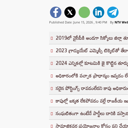
Published Date :June 15, 2026 ,
9:40 PM
By
NTV We
2019లో వైసీపీకి అండగా సిక్కోలు జిల్లా తూ
2023 గ్రాడ్యుయేట్‌ ఎమ్మెల్సీ టిక్కెట్‌తో తేడా
2024 ఎన్నికల్లో కూటమికి జై కొట్టిన తూర్ప
అధికారంలోకి వచ్చాక ప్రాధాన్యం ఇవ్వడం 
సరైన పోస్టింగ్స్‌ రావడంలేదని కాపు అధికారు
కాపుల్లో ఐక్యత లేకపోవడం వల్లే రాజకీయ ఇబ్బ
సంఘటితంగా ఉంటేనే పార్టీలు దారికి వస్
సామాజికవర్గ ప్రయోజనాల కోసం పని చేయాల