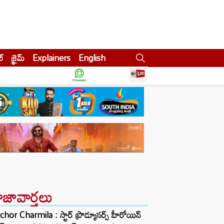
ల్
క్రైమ్
Explainers
English
ాజావార్తలు
hor Charmila : స్టార్ ప్రొడ్యూసర్స్ హీరోయిన్