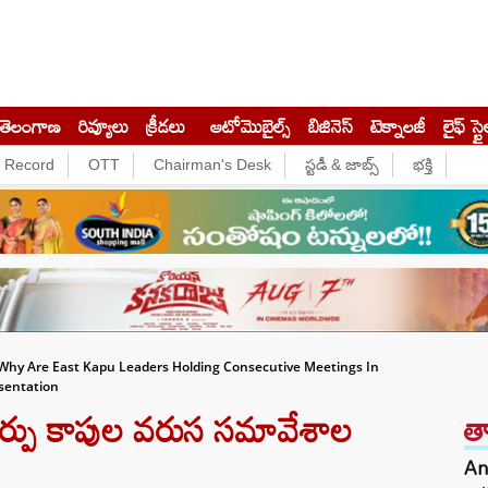
తెలంగాణ
రివ్యూలు
క్రీడలు
ఆటోమొబైల్స్
బిజినెస్‌
టెక్నాలజీ
లైఫ్ స్టై
e Record
OTT
Chairman's Desk
స్టడీ & జాబ్స్
భక్తి
Why Are East Kapu Leaders Holding Consecutive Meetings In
sentation
్పు కాపుల వరుస సమావేశాల
త
Anc