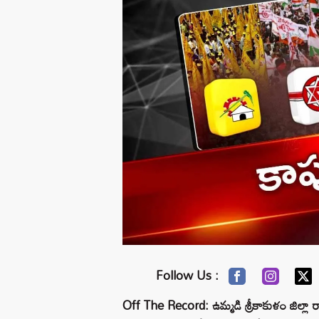
Follow Us :
Off The Record: ఉమ్మడి శ్రీకాకుళం జిల్లా