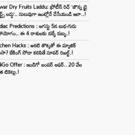
ar Dry Fruits Laddu: ప్రోటీన్ రిచ్ ‘జొన్న డ్రై
ూప్ట్స్ లడ్డు’.. సులువుగా ఇంట్లోనే చేసేయండి ఇలా..!
iac Predictions : ఆగస్టు 5న బుధ-గురు
ాయోగం.. ఈ 4 రాశులకు డబ్బే డబ్బు.!
chen Hacks : అరటి తొక్కతో ఈ మ్యాజిక్
ుసా? బేకింగ్ సోడా కలిపితే సూపర్ రిజల్ట్.!
iGo Offer : ఇండిగో బంపర్ ఆఫర్.. 20 వేల
త టికెట్లు.!