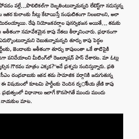
ం వల్లే…పొలిటికల్‌గా దెబ్బతింటున్నామన్నది లేటెస్ట్‌గా నడుస్తున్న
 ఇతర కులాలకు సీట్లు కేటాయిస్తే సంఘటితంగా నిలబడాలని, అలా
్చలు మొదలయ్యాయి. రేపు నియోజకవర్గాల పునర్విభజన అయితే… తమకు
అతీతంగా సమావేశమైన కాపు నేతలు తీర్మానించారు. ప్రధానంగా
ఎదుర్కొంటున్నామని చెబుతున్నామన్నది తూర్పు కాపు పెద్దల
్టీలకు, జెండాలకు అతీతంగా తూర్పు కాపులంతా ఒకే తాటిపైకి
 పనిచేయాలని మీటింగ్‌లో రెజల్యూషన్‌ పాస్‌ చేశారట. మా ఓట్లు
్సిన గౌరవం మాత్రం ఎక్కడ?”అనే ప్రశ్నను సందిస్తున్నారు. ప్రతి
 సీఎం చంద్రబాబుకు ఇకడ తమ సామాజిక వర్గానికి జరుగుతున్న
రు. ఈ విషయంలో కూటమి పార్టీలకు చెందిన ద్వితీయ శ్రేణి కాపు
లో, ప్రభుత్వంలో విధానాలు ఇలాగే కొనసాగితే ముందు ముందు
ాపు నాయకుల మాట.