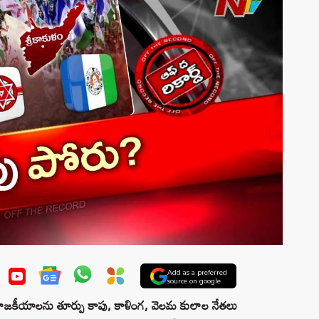
Add as a preferred
source on google
 రాజకీయాలను తూర్పు కాపు, కాళింగ, వెలమ కులాల నేతలు