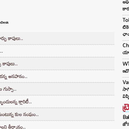
ఆఫర
కా
Tol
bDesk
టికె
ఛాం
ర్పు కాపులు..
Cha
..
యాం
ు కాపులు..
WT
ఇదొ
లేదన్న అసహనం..
Var
ల గుస్సా..
సాగ
విప
ందులన్న క్లారిటీ..
ట్
తాయంటున్న కుల సంఘం..
Ba
జోస
ని తీర్మానం..