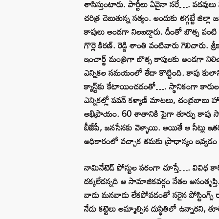
శాసిస్తుంటారు. పార్టీలు ఏవైనా సరే…. పదవు
చరిత్ర చెబుతున్న సత్యం. అందుకు తగ్గట్టే జిల్ల
కాపులు అండగా నిలబడ్డారు. దీంతో బొత్స వంటి అ
గొర్లె కిరణ్. రెడ్డి శాంతి వంటివారు గెలిచారు. శ
ఇంచార్జ్ మంత్రిగా బొత్స కాపులకు అండగా నిలిచ
ఎన్నికల సమయంలో తేడా కొట్టింది. కాపు కులానికి
క్యాస్ట్‌కు కేటాయించడంతో…. స్థానికంగా కారుల
ఎన్నికల్లో పవన్ కళ్యాణ్‌ మాటలు, చంద్రబాబు హ
అభిప్రాయం. 60 శాతానికి పైగా తూర్పు కాపు సామ
బీజేపీ, జనసేనకు వెళ్ళాయి. అయితే ఆ సీట్లు
అధికారంలో వచ్చాక తమకు ప్రాధాన్యం ఇవ్వడం 
నామినేటెడ్‌ పోస్టుల పరంగా చూస్తే…. వివిధ కార్పొర
దక్కలేదన్నది ఆ సామాజికవర్గం నేతల అసంతృప్తి.
వాడు మనవాడు లేకపోవడంతో సరైన పోస్టింగ్స్‌ 
నేడు కట్టెలు అమ్మాల్సిన దుస్థితిలో ఉన్నారన