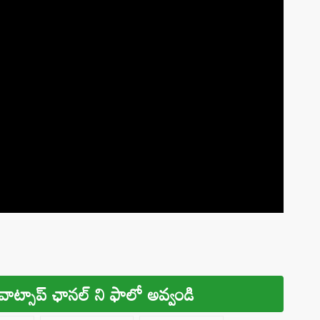
వాట్సాప్ ఛానల్ ని ఫాలో అవ్వండి