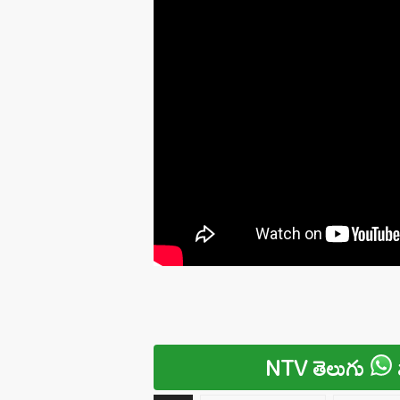
NTV తెలుగు