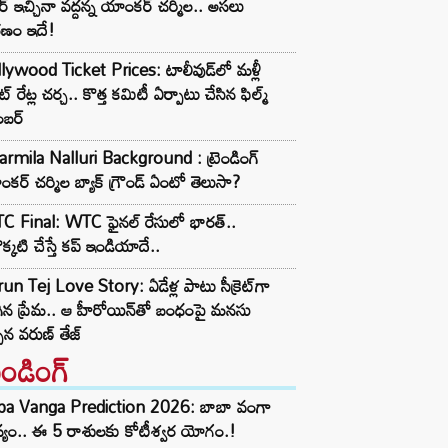
్ ఇచ్చినా వద్దన్న యాంకర్ చర్మిల.. అసలు
రణం ఇదే!
lywood Ticket Prices: టాలీవుడ్‌లో మళ్లీ
ట్‌ రేట్ల చర్చ.. కొత్త కమిటీ ఏర్పాటు చేసిన ఫిల్మ్‌
బర్‌
rmila Nalluri Background : ట్రెండింగ్
కర్ చర్మిల బ్యాక్ గ్రౌండ్ ఏంటో తెలుసా?
C Final: WTC ఫైనల్ రేసులో భారత్..
క్కటి చేస్తే కప్ ఇండియాదే..
un Tej Love Story: ఏడేళ్ల పాటు సీక్రెట్‌గా
ిన ప్రేమ.. ఆ హీరోయిన్‌తో బంధంపై మనసు
్పిన వరుణ్ తేజ్
రెండింగ్‌
ba Vanga Prediction 2026: బాబా వంగా
్యం.. ఈ 5 రాశులకు కోటీశ్వర యోగం.!