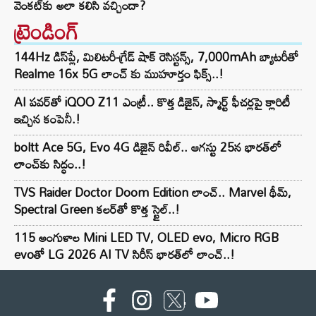
వెంకట్‌కు అలా కలిసి వచ్చిందా?
ట్రెండింగ్‌
144Hz డిస్‌ప్లే, మిలిటరీ-గ్రేడ్ షాక్ రెసిస్టన్స్, 7,000mAh బ్యాటరీతో
Realme 16x 5G లాంచ్ కు ముహూర్తం ఫిక్స్..!
AI పవర్‌తో iQOO Z11 ఎంట్రీ.. కొత్త డిజైన్, స్మార్ట్ ఫీచర్లపై క్లారిటీ
ఇచ్చిన కంపెనీ.!
boltt Ace 5G, Evo 4G డిజైన్ రివీల్.. ఆగస్టు 25న భారత్‌లో
లాంచ్‌కు సిద్ధం..!
TVS Raider Doctor Doom Edition లాంచ్.. Marvel థీమ్,
Spectral Green కలర్‌తో కొత్త స్టైల్..!
115 అంగుళాల Mini LED TV, OLED evo, Micro RGB
evoతో LG 2026 AI TV సిరీస్ భారత్‌లో లాంచ్..!