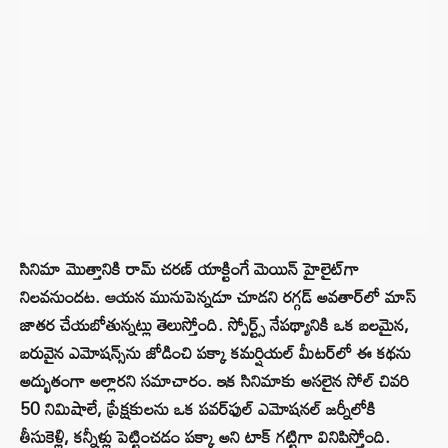
సినిమా మొత్తానికి రామ్ చరణ్ యాక్టింగే మెయిన్ హైలైట్‌గా
నిలవనుందట. ఆయన మునుపెన్నడూ చూడని రగ్గడ్ అవతార్‌లో మాస్
జాతర చేయబోతున్నట్లు తెలుస్తోంది. స్పోర్ట్స్ నేపథ్యానికి ఒక బలమైన,
బరువైన ఎమోషన్స్‌ను జోడించి పక్కా కమర్షియల్ మీటర్‌లో ఈ కథను
అద్భుతంగా అల్లారని సమాచారం. ఇక సినిమాకు అసలైన సోల్ చివరి
50 నిమిషాలే, ప్రేక్షకులను ఒక పవర్‌ఫుల్ ఎమోషనల్ జర్నీలోకి
తీసుకెళ్లి, కన్నీళ్లు పెట్టించడం పక్కా అని టాక్ గట్టిగా వినిపిస్తోంది.