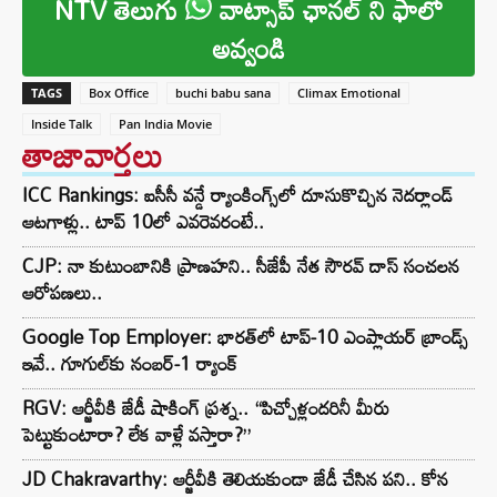
NTV తెలుగు
వాట్సాప్ ఛానల్ ని ఫాలో
అవ్వండి
TAGS
Box Office
buchi babu sana
Climax Emotional
Inside Talk
Pan India Movie
తాజావార్తలు
ICC Rankings: ఐసీసీ వన్డే ర్యాంకింగ్స్‌లో దూసుకొచ్చిన నెదర్లాండ్
ఆటగాళ్లు.. టాప్ 10లో ఎవరెవరంటే..
CJP: నా కుటుంబానికి ప్రాణహని.. సీజేపీ నేత సౌరవ్ దాస్ సంచలన
ఆరోపణలు..
Google Top Employer: భారత్‌లో టాప్-10 ఎంప్లాయర్ బ్రాండ్స్
ఇవే.. గూగుల్‌కు నంబర్-1 ర్యాంక్
RGV: ఆర్జీవీకి జేడీ షాకింగ్ ప్రశ్న.. “పిచ్చోళ్లందరినీ మీరు
పెట్టుకుంటారా? లేక వాళ్లే వస్తారా?”
JD Chakravarthy: ఆర్జీవీకి తెలియకుండా జేడీ చేసిన పని.. కోన