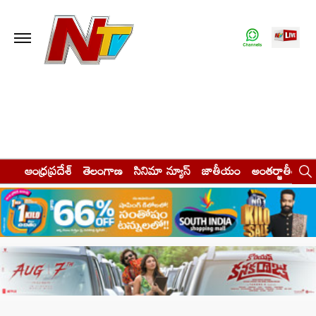
ఆంధ్రప్రదేశ్
తెలంగాణ
సినిమా న్యూస్
జాతీయం
అంతర్జాతీయం