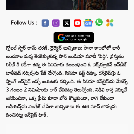
Follow Us :
Add as a preferred
source on google
గ్లోబల్ స్టార్ రామ్ చరణ్, డైరెక్టర్ బుచ్చిబాబు సానా కాంబోలో భారీ
అంచనాల మధ్య తెరకెక్కుతున్న పాన్ ఇండియా మూవీ ‘పెద్ది’. ప్రస్తుతం
రిలీజ్ కి రెడీగా ఉన్న ఈ సినిమాకు సంబంధించి ఓ ఎక్స్‌క్లూజివ్ అప్‌డేట్
టాలీవుడ్ సర్కిల్స్‌ను షేక్ చేస్తోంది. సినిమా ఫస్ట్ రివ్యూ, రన్‌టైమ్‌పై ఓ
స్ట్రాంగ్ ఇన్‌సైడ్ ఇన్ఫో బయటకు వచ్చింది. ఈ సినిమా రన్‌టైమ్‌ను మేకర్స్
3 గంటల 2 నిమిషాలకు లాక్ చేసినట్లు తెలుస్తోంది. నిడివి కాస్త ఎక్కువే
అనిపించినా, ఒక్క ఫ్రేమ్ కూడా బోర్ కొట్టకుండా, లాగ్ లేకుండా
ఆడియన్స్‌ను ఎంగేజ్ చేసేలా బుచ్చిబాబు ఈ ఊర మాస్ బొమ్మను
దించినట్లు ఇన్‌సైడ్ టాక్.