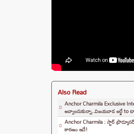
Also Read
Anchor Charmila Exclusive Interview
అవ్వాలనుకున్నా..విజయవాడ ఆర్జే to టాల
Anchor Charmila : స్టార్ ప్రొడ్యూసర
కారణం ఇదే!