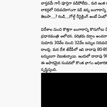
వాస్తవమే గానీ పూర్తిగా పడిపోలేదు.. మరి ఇం
లాకర్లలో నిరుపయోగంగా పడి ఉన్న బంగారాన్న
తెలుసా…? రండి…గోల్డ్ రీసైక్లింగ్ అంటే ఏంట
విదేశాల నుంచి కొత్తగా బంగారాన్ని కొనుగోలు 
ప్రధానమంత్రి ఆలోచన. పరిశ్రమ వర్గాల అంచనా
సుమారు 30వేల నుంచి 32వేల టన్నుల నిరుపయ
డాలర్లు. మన దేశ జీడీపీలో ఇది దాదాపు 80-
టన్నులుగా చెబుతున్నాయి. ఇందులో దాదాపు 90 
ఈ అపారమైన సంపదలో కొంత భాగం అధికారిక ఆర్థి
సృష్టిస్తుంది.