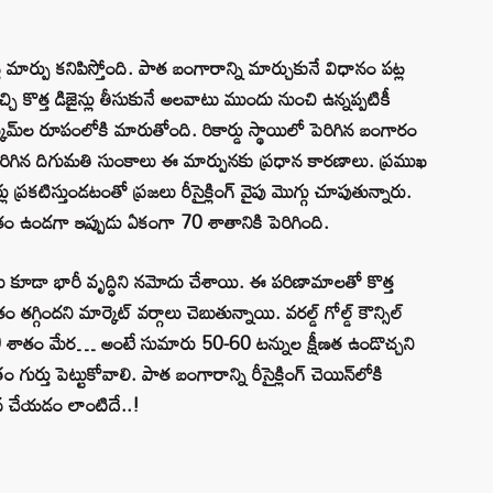
్పు కనిపిస్తోంది. పాత బంగారాన్ని మార్చుకునే విధానం పట్ల
చ్చి కొత్త డిజైన్లు తీసుకునే అలవాటు ముందు నుంచి ఉన్నప్పటికీ
్కీమ్‌ల రూపంలోకి మారుతోంది. రికార్డు స్థాయిలో పెరిగిన బంగారం
ెరిగిన దిగుమతి సుంకాలు ఈ మార్పునకు ప్రధాన కారణాలు. ప్రముఖ
ు ప్రకటిస్తుండటంతో ప్రజలు రీసైక్లింగ్ వైపు మొగ్గు చూపుతున్నారు.
ాతం ఉండగా ఇప్పుడు ఏకంగా 70 శాతానికి పెరిగింది.
ంస్థలు కూడా భారీ వృద్ధిని నమోదు చేశాయి. ఈ పరిణామాలతో కొత్త
గిందని మార్కెట్ వర్గాలు చెబుతున్నాయి. వరల్డ్ గోల్డ్ కౌన్సిల్
0 శాతం మేర… అంటే సుమారు 50-60 టన్నుల క్షీణత ఉండొచ్చని
్తు పెట్టుకోవాలి. పాత బంగారాన్ని రీసైక్లింగ్ చెయిన్‌లోకి
వ చేయడం లాంటిదే..!