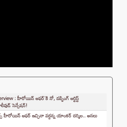
 : హీరోయిన్ ఆఫర్'కి నో, డబ్బింగ్ ఆర్టిస్ట్
ీవుడ్ సెన్సేషన్!
్స్ హీరోయిన్ ఆఫర్ ఇచ్చినా వద్దన్న యాంకర్ చర్మిల.. అసలు