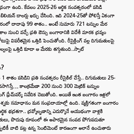
 తీవ్రంగా ఉంది. కేవలం 2025-26 ఆర్థిక సంవత్సరంలో పసిడి
బిలియన్ డాలర్లు ఖర్చు చేసింది. ఇది 2024-25తో పోలిస్తే ఏకంగా
గారంలో దాదాపు 99 శాతం.. అంటే సుమారు 721 టన్నుల మేర
ాల నుంచి వచ్చే ప్రతి ఔన్సు బంగారానికి విదేశీ మారక ద్రవ్యం
టుపై విపరీతమైన ఒత్తిడి పెంచుతోంది. రీసైక్లింగ్ వల్ల దిగుమతులపై
్వలపై ఒత్తిడి కూడా ఆ మేరకు తగ్గుతుంది..స్పాట్
ి?
శాతం పసిడిని ప్రతి సంవత్సరం రీసైకిల్ చేస్తే.. దిగుమతులు 25-
ాగిస్తే… కాలక్రమేణా 200 నుంచి 300 మెట్రిక్ టన్నుల
గ్ ఫ్రేమ్‌వర్క్ నివేదిక చెబుతోంది. అయితే ఇంత బంగారం ఇళ్లలో
్నకు సమాధానం మన సంప్రదాయాల్లో ఉంది. వ్యక్తిగతంగా బంగారం
ర్థిక భద్రతగా.. ద్రవ్యోల్బణాన్ని ఎదుర్కొనే ఆయుధంగా వాళ్లకి
హుమతులు, పొదుపు రూపంలో ఈ అపారమైన సంపద పోగుపడుతూ
్పటికీ వాటి పట్ల ఉన్న సెంటిమెంట్ కారణంగా అలానే ఉంచుతారు