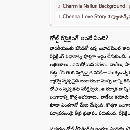
Charmila Nalluri Background : ట్రె
Chennai Love Story :రివ్యూయర్స్ ను 
గోల్డ్‌ రీసైక్లింగ్ అంటే ఏంటి?
భారతీయులకు పసిడితో ఉన్న అటాచ్‌మెంట్ కార
రీసైక్లింగ్ విధానాన్ని పూర్తిగా అర్థం చేసుకుం
ఆభరణాలు.. విరిగిపోయిన నగలు.. నాణేలు, పారిశ్ర
శుద్ధి చేసి తిరిగి స్వచ్ఛమైన పసిడిగా మార్చడాన్
క్యారెట్ల స్వచ్ఛమైన బంగారంగా మార్చి దాన్ని తిర
లోహం స్వచ్ఛతను పరీక్షిస్తారు. ఆ తర్వాత దాన్న
బంగారాన్ని కొత్త ఆభరణాలు.. నాణేలు తయారు చే
కూడా ఎంతగానో మేలు చేస్తుంది. కొత్తగా బంగారా
పర్యావరణంపై తీవ్ర ప్రభావం పడుతుంది. రీసైక్లిం
ప్రభుత్వం గోల్డ్ రీసైక్లింగ్‌ను ఇంతలా ఎందుకు