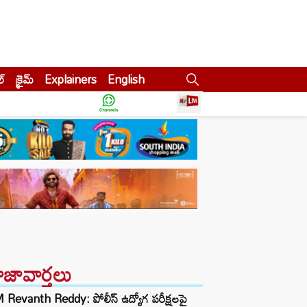
ల్
క్రైమ్
Explainers
English
ాజావార్తలు
Revanth Reddy: పోలీస్ ఉద్యోగ పరీక్షలపై