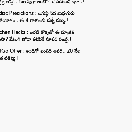
ూప్ట్స్ లడ్డు’.. సులువుగా ఇంట్లోనే చేసేయండి ఇలా..!
iac Predictions : ఆగస్టు 5న బుధ-గురు
ాయోగం.. ఈ 4 రాశులకు డబ్బే డబ్బు.!
chen Hacks : అరటి తొక్కతో ఈ మ్యాజిక్
ుసా? బేకింగ్ సోడా కలిపితే సూపర్ రిజల్ట్.!
iGo Offer : ఇండిగో బంపర్ ఆఫర్.. 20 వేల
త టికెట్లు.!