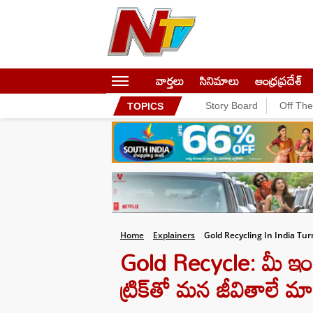
వార్తలు
సినిమాలు
ఆంధ్రప్రదేశ్
Story Board
Off Th
TOPICS
Home
Explainers
Gold Recycling In India Tu
Gold Recycle: మీ ఇం
ట్రిక్‌తో మన జీవితాలే మ