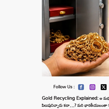
Follow Us :
Gold Recycling Explained:
ఆ మధ్య
పిలుపునిచ్చారు కదా…? మరి భారతీయులంతా కొన