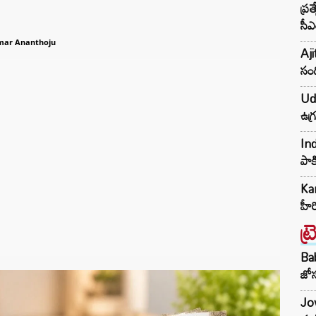
ప్ర
సీఎ
mar Ananthoju
Aji
సంద
Udh
ఉగ్
Ind
పాక
Kar
హీ
ట్
Ba
జోస
Jow