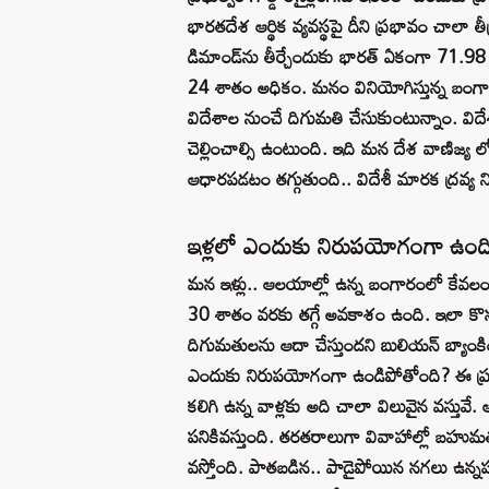
భారతదేశ ఆర్థిక వ్యవస్థపై దీని ప్రభావం చాలా
డిమాండ్‌ను తీర్చేందుకు భారత్ ఏకంగా 71.98 
24 శాతం అధికం. మనం వినియోగిస్తున్న బం
విదేశాల నుంచే దిగుమతి చేసుకుంటున్నాం. విదేశ
చెల్లించాల్సి ఉంటుంది. ఇది మన దేశ వాణిజ్య లో
ఆధారపడటం తగ్గుతుంది.. విదేశీ మారక ద్రవ్య నిల
ఇళ్లలో ఎందుకు నిరుపయోగంగా ఉంద
మన ఇళ్లు.. ఆలయాల్లో ఉన్న బంగారంలో కేవలం 1 
30 శాతం వరకు తగ్గే అవకాశం ఉంది. ఇలా కొనస
దిగుమతులను ఆదా చేస్తుందని బులియన్ బ్యాంకిం
ఎందుకు నిరుపయోగంగా ఉండిపోతోంది? ఈ ప్రశ
కలిగి ఉన్న వాళ్లకు అది చాలా విలువైన వస్తువే. ఆ
పనికివస్తుంది. తరతరాలుగా వివాహాల్లో బ
వస్తోంది. పాతబడిన.. పాడైపోయిన నగలు ఉన్నప