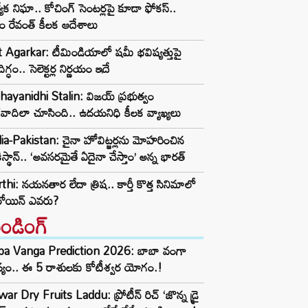
త్యేక నిఘా.. కోచింగ్ సెంటర్లపై కూడా ఫోకస్..
ం రేవంత్ కీలక ఆదేశాలు
t Agarkar: టీమిండియాలో షమీ భవిష్యత్తుపై
ిగ్ధం.. సెలెక్టర్ల నిర్ణయం ఇదే
ayanidhi Stalin: విజయ్ ప్రభుత్వం
రవాదిలా చూసింది.. ఉదయనిధి కీలక వ్యాఖ్యలు
ia-Pakistan: చైనా హోవిట్జర్లను మోహరించిన
ిస్థాన్.. ‘అవసరమైతే ఏదైనా చేస్తాం’ అన్న భారత్
thi: నయనతార లేదా త్రిష.. కార్తీ కొత్త సినిమాలో
రోయిన్ ఎవరు?
రెండింగ్‌
ba Vanga Prediction 2026: బాబా వంగా
్యం.. ఈ 5 రాశులకు కోటీశ్వర యోగం.!
ar Dry Fruits Laddu: ప్రోటీన్ రిచ్ ‘జొన్న డ్రై