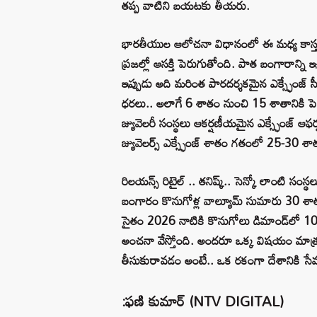
తప్ప వాటిని బయటకు తీయరు.
భారతీయుల ఆలోచనా విధానంలో ఈ మధ్య కాస్త మార
ప్రజల్లో ఆసక్తి పెరుగుతోంది. పాత బంగారాన్ని ఇ
ఇప్పుడు అది మరింత పారదర్శకమైన ఎక్స్ఛేంజ్ స
ధరలు.. అలాగే 6 శాతం నుంచి 15 శాతానికి ప
జ్యువెలరీ సంస్థలు ఆకర్షణీయమైన ఎక్స్ఛేంజ్ ఆఫర్ల
జ్యువెలర్స్ ఎక్స్ఛేంజ్ శాతం గతంలో 25-30 శ
రిలయన్స్ రిటైల్ .. తనిష్క్.. సెన్కో లాంటి స
బంగారం కొనుగోళ్ల వాల్యూమ్ సుమారు 30 శాతం తగ్
సైతం 2026 నాటికి కొనుగోలు డిమాండ్‌లో 1
అంచనా వేస్తోంది. అందరూ ఒక్క విషయం మాత్రం గుర
తీసుకురావడం అంటే.. ఒక రకంగా దేశానికి సే
:ఫణి కుమార్ (NTV DIGITAL)