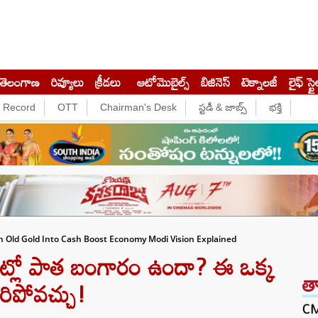
తెలంగాణ
రివ్యూలు
క్రీడలు
ఆటోమొబైల్స్
బిజినెస్‌
టెక్నాలజీ
లైఫ్ స్టై
e Record
OTT
Chairman's Desk
స్టడీ & జాబ్స్
భక్తి
rn Old Gold Into Cash Boost Economy Modi Vision Explained
ట్లో పాత బంగారం ఉందా? ఈ ఒక్క
త
ారిపోవచ్చు!
CM 