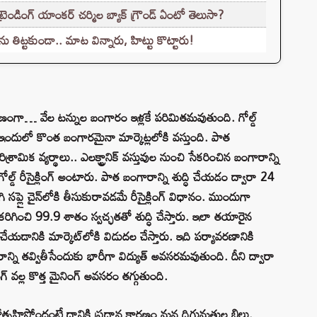
ండింగ్ యాంకర్ చర్మిల బ్యాక్ గ్రౌండ్ ఏంటో తెలుసా?
తిట్టకుండా.. మాట విన్నారు, హిట్టు కొట్టారు!
ణంగా… వేల టన్నుల బంగారం ఇళ్లకే పరిమితమవుతుంది. గోల్డ్
టే.. ఇందులో కొంత బంగారమైనా మార్కెట్లలోకి వస్తుంది. పాత
ామిక వ్యర్థాలు.. ఎలక్ట్రానిక్ వస్తువుల నుంచి సేకరించిన బంగారాన్ని
నే గోల్డ్ రీసైక్లింగ్ అంటారు. పాత బంగారాన్ని శుద్ధి చేయడం ద్వారా 24
ిగి సప్లై చైన్‌లోకి తీసుకురావడమే రీసైక్లింగ్ విధానం. ముందుగా
ి కరిగించి 99.9 శాతం స్వచ్ఛతతో శుద్ధి చేస్తారు. ఇలా తయారైన
యడానికి మార్కెట్‌లోకి విడుదల చేస్తారు. ఇది పర్యావరణానికి
న్ని తవ్వితీసేందుకు భారీగా విద్యుత్ అవసరమవుతుంది. దీని ద్వారా
గ్ వల్ల కొత్త మైనింగ్ అవసరం తగ్గుతుంది.
 ప్రోత్సహిస్తోందంటే దానికి ప్రధాన కారణం మన దిగుమతుల బిల్లు.