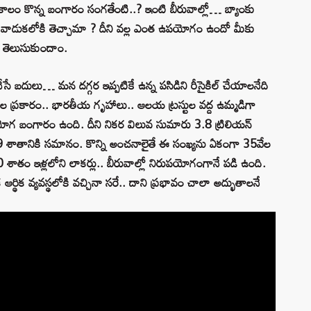
త కాలం కొన్న బంగారం సంగతేంటి..? ఇంటి బీరువాల్లో… బ్యాంకు
ి వాడుకలోకి తెచ్చామా ? దీని వల్ల ఎంత ఉపయోగం ఉందో మీకు
ో తెలుసుకుందాం.
చేసే బదులు… మన దగ్గర ఇప్పటికే ఉన్న పసిడిని రీసైకిల్ చేయాలనేది
ల ప్రకారం.. భారతీయ గృహాలు.. ఆలయ ట్రస్టుల వద్ద ఉమ్మడిగా
ోగ బంగారం ఉంది. దీని నికర విలువ సుమారు 3.8 ట్రిలియన్
89 శాతానికి సమానం. కొన్ని అంచనాలైతే ఈ సంఖ్యను ఏకంగా 35వేల
శాతం ఇళ్లలోని లాకర్లు.. బీరువాల్లో నిరుపయోగంగానే పడి ఉంది.
క వ్యవస్థలోకి వచ్చినా సరే.. దాని ప్రభావం చాలా అద్భుతాలనే