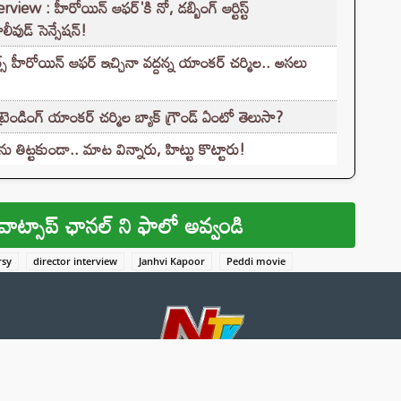
 : హీరోయిన్ ఆఫర్'కి నో, డబ్బింగ్ ఆర్టిస్ట్
ీవుడ్ సెన్సేషన్!
్స్ హీరోయిన్ ఆఫర్ ఇచ్చినా వద్దన్న యాంకర్ చర్మిల.. అసలు
ండింగ్ యాంకర్ చర్మిల బ్యాక్ గ్రౌండ్ ఏంటో తెలుసా?
తిట్టకుండా.. మాట విన్నారు, హిట్టు కొట్టారు!
వాట్సాప్ ఛానల్ ని ఫాలో అవ్వండి
rsy
director interview
Janhvi Kapoor
Peddi movie