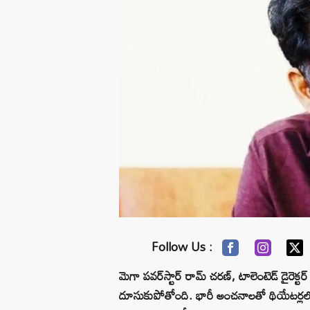
Follow Us :
మెగా పవర్‌స్టార్ రామ్ చరణ్, టాలెంటెడ్ డైరెక్టర్ 
దూసుకుపోతోంది. భారీ అంచనాలతో థియేటర్లలోకి వచ