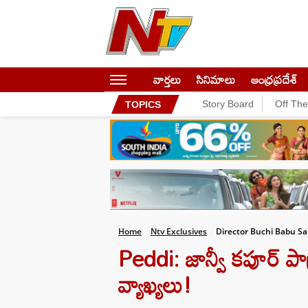
వార్తలు
సినిమాలు
ఆంధ్రప్రదేశ్
Story Board
Off Th
TOPICS
Home
Ntv Exclusives
Director Buchi Babu Sa
Peddi: జాన్వీ కపూర్ పాత
వ్యాఖ్యలు!