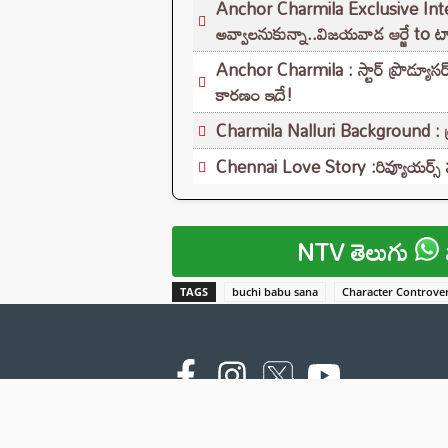
Anchor Charmila Exclusive Interview
అవ్వాలనుకున్నా..విజయవాడ ఆర్జే to టాల
Anchor Charmila : స్టార్ ప్రొడ్యూసర
కారణం ఇదే!
Charmila Nalluri Background : ట్రె
Chennai Love Story :రివ్యూయర్స్ ను 
NTV తెలుగు
TAGS
buchi babu sana
Character Controve