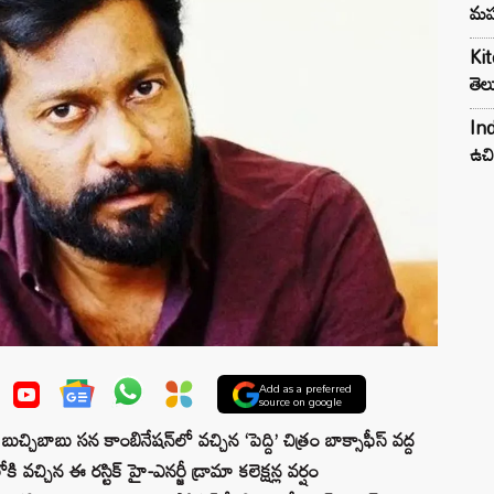
మహ
Kit
తెల
Ind
ఉచి
Add as a preferred
source on google
బుచ్చిబాబు సన కాంబినేషన్‌లో వచ్చిన ‘పెద్ది’ చిత్రం బాక్సాఫీస్ వద్ద
్చిన ఈ రస్టిక్ హై-ఎనర్జీ డ్రామా కలెక్షన్ల వర్షం