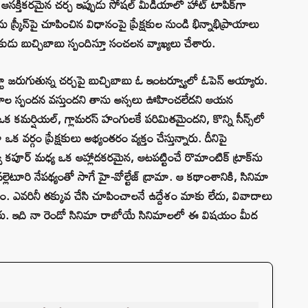
క ఆసక్తికరమైన చర్చ ఇప్పుడు సోషల్ మీడియాలో హాట్ టాపిక్‌గా
ు స్క్రీన్‌పై చూపించిన విధానంపై ప్రేక్షకుల నుండి భిన్నాభిప్రాయాలు
ుడు బుచ్చిబాబు స్పందిస్తూ సంచలన వ్యాఖ్యలు చేశారు.
ట్టూ జరుగుతున్న చర్చపై బుచ్చిబాబు ఓ ఇంటర్వ్యూలో ఓపెన్ అయ్యారు.
రతికూల స్పందన వస్తుందని తాను అస్సలు ఊహించలేదని ఆయన
క కమర్షియల్, గ్లామరస్ హంగులకే పరిమితమైందని, కొన్ని సీన్స్‌లో
ర్గం ప్రేక్షకులు అభ్యంతరం వ్యక్తం చేస్తున్నారు. దీనిపై
 కపూర్ మధ్య ఒక ఆహ్లాదకరమైన, ఆటపట్టించే రొమాంటిక్ ట్రాక్‌ను
ల్లెటూరి నేపథ్యంతో సాగే హై-వోల్టేజ్ డ్రామా. ఆ కథాంశానికి, సినిమా
చేశాం. ఎవరినీ తక్కువ చేసి చూపించాలనే ఉద్దేశం మాకు లేదు, వివాదాలు
చేశారు. ఇది నా రెండో సినిమా రాబోయే సినిమాలలో ఈ విషయం మీద