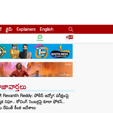
ల్
క్రైమ్
Explainers
English
ాజావార్తలు
Revanth Reddy: పోలీస్ ఉద్యోగ పరీక్షలపై
త్యేక నిఘా.. కోచింగ్ సెంటర్లపై కూడా ఫోకస్..
ం రేవంత్ కీలక ఆదేశాలు