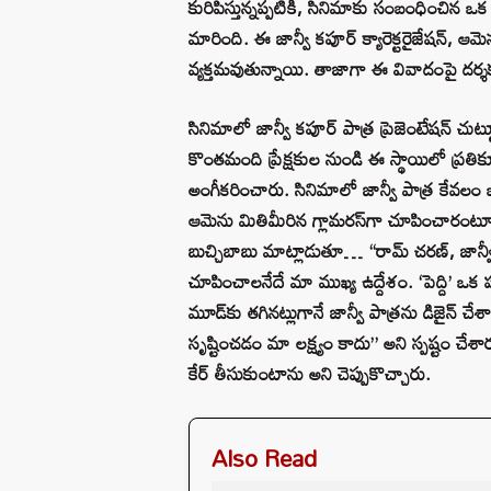
కురిపిస్తున్నప్పటికీ, సినిమాకు సంబంధించిన ఒ
మారింది. ఈ జాన్వీ కపూర్ క్యారెక్టరైజేషన్, ఆమెన
వ్యక్తమవుతున్నాయి. తాజాగా ఈ వివాదంపై దర్శక
సినిమాలో జాన్వీ కపూర్ పాత్ర ప్రెజెంటేషన్ చు
కొంతమంది ప్రేక్షకుల నుండి ఈ స్థాయిలో ప్
అంగీకరించారు. సినిమాలో జాన్వీ పాత్ర కేవలం ఒ
ఆమెను మితిమీరిన గ్లామరస్‌గా చూపించారంటూ ఒక వ
బుచ్చిబాబు మాట్లాడుతూ… “రామ్ చరణ్, జాన్వీ
చూపించాలనేదే మా ముఖ్య ఉద్దేశం. ‘పెద్ది’ ఒక ప
మూడ్‌కు తగినట్లుగానే జాన్వీ పాత్రను డిజైన్ 
సృష్టించడం మా లక్ష్యం కాదు” అని స్పష్టం 
కేర్ తీసుకుంటాను అని చెప్పుకొచ్చారు.
Also Read