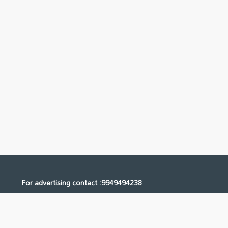
For advertising contact :9949494238
Email: digital@ntvnetwork.com