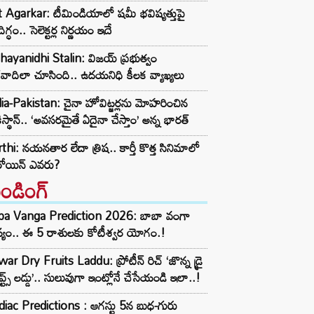
t Agarkar: టీమిండియాలో షమీ భవిష్యత్తుపై
ిగ్ధం.. సెలెక్టర్ల నిర్ణయం ఇదే
ayanidhi Stalin: విజయ్ ప్రభుత్వం
రవాదిలా చూసింది.. ఉదయనిధి కీలక వ్యాఖ్యలు
ia-Pakistan: చైనా హోవిట్జర్లను మోహరించిన
ిస్థాన్.. ‘అవసరమైతే ఏదైనా చేస్తాం’ అన్న భారత్
thi: నయనతార లేదా త్రిష.. కార్తీ కొత్త సినిమాలో
రోయిన్ ఎవరు?
రెండింగ్‌
ba Vanga Prediction 2026: బాబా వంగా
్యం.. ఈ 5 రాశులకు కోటీశ్వర యోగం.!
ar Dry Fruits Laddu: ప్రోటీన్ రిచ్ ‘జొన్న డ్రై
ూప్ట్స్ లడ్డు’.. సులువుగా ఇంట్లోనే చేసేయండి ఇలా..!
iac Predictions : ఆగస్టు 5న బుధ-గురు