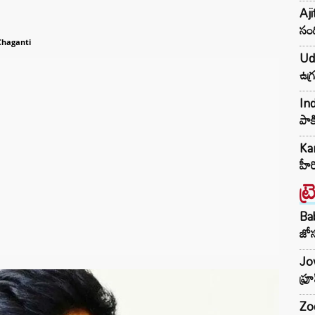
Aji
సంద
Chaganti
Udh
ఉగ్
Ind
పాక
Kar
హీ
ట్
Ba
జోస
Jow
ఫ్ర
Zod