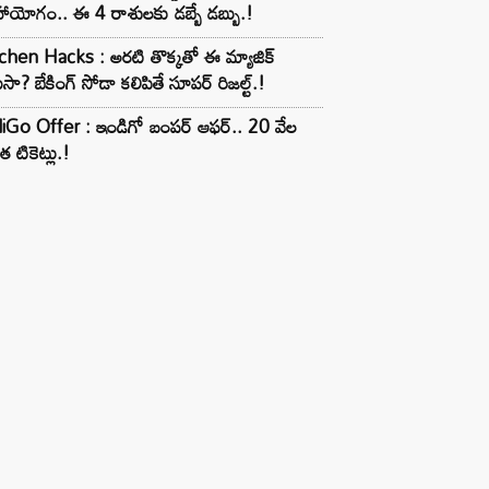
ాయోగం.. ఈ 4 రాశులకు డబ్బే డబ్బు.!
chen Hacks : అరటి తొక్కతో ఈ మ్యాజిక్
ుసా? బేకింగ్ సోడా కలిపితే సూపర్ రిజల్ట్.!
iGo Offer : ఇండిగో బంపర్ ఆఫర్.. 20 వేల
త టికెట్లు.!