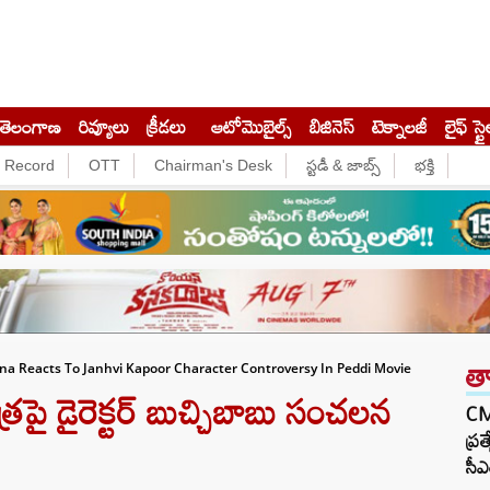
తెలంగాణ
రివ్యూలు
క్రీడలు
ఆటోమొబైల్స్
బిజినెస్‌
టెక్నాలజీ
లైఫ్ స్టై
e Record
OTT
Chairman's Desk
స్టడీ & జాబ్స్
భక్తి
త
na Reacts To Janhvi Kapoor Character Controversy In Peddi Movie
్రపై డైరెక్టర్ బుచ్చిబాబు సంచలన
CM 
ప్ర
సీఎ